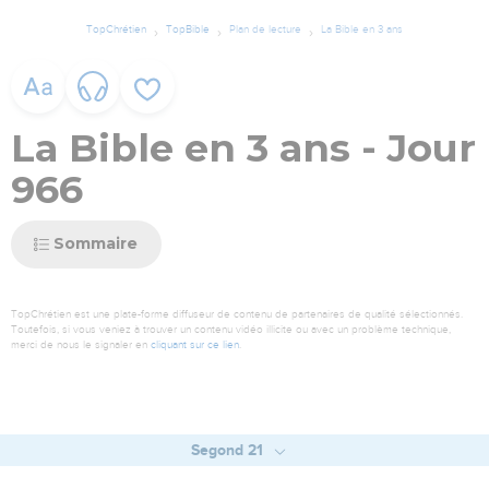
TopChrétien
TopBible
Plan de lecture
La Bible en 3 ans
La Bible en 3 ans - Jour
966
Sommaire
TopChrétien est une plate-forme diffuseur de contenu de partenaires de qualité sélectionnés.
Toutefois, si vous veniez à trouver un contenu vidéo illicite ou avec un problème technique,
merci de nous le signaler en
cliquant sur ce lien
.
Segond 21