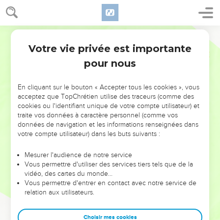
Votre vie privée est importante
pour nous
NE MANQUEZ PAS L’ÉVÉNEMENT
En cliquant sur le bouton « Accepter tous les cookies », vous
DE L’ANNÉE !
acceptez que TopChrétien utilise des traceurs (comme des
cookies ou l'identifiant unique de votre compte utilisateur) et
ET SI LEURS ERREURS POUVAIENT VOUS ÉVITER LES
traite vos données à caractère personnel (comme vos
VOTRES ?
données de navigation et les informations renseignées dans
votre compte utilisateur) dans les buts suivants :
On admire souvent les leaders pour leurs réussites, leur impact,
leur foi ou leur vision. Mais on voit moins les doutes, les erreurs
Mesurer l'audience de notre service
Vous permettre d'utiliser des services tiers tels que de la
et les saisons difficiles qu'ils ont traversés, alors même que ce
vidéo, des cartes du monde…
sont elles qui les ont façonnés.
Vous permettre d'entrer en contact avec notre service de
relation aux utilisateurs.
Dans cette conférence, leaders, entrepreneurs, et responsables
reviennent sur les erreurs marquantes de leur parcours et les
clés pour avancer avec plus de sagesse afin que leurs erreurs
Choisir mes cookies