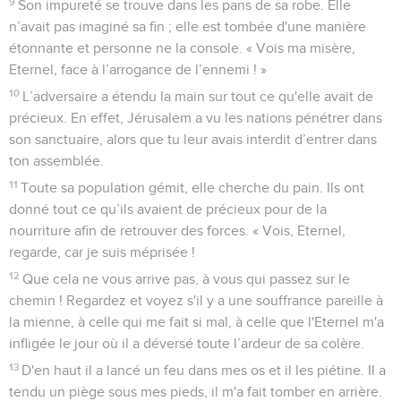
9
Son impureté se trouve dans les pans de sa robe. Elle
n’avait pas imaginé sa fin ; elle est tombée d'une manière
étonnante et personne ne la console. « Vois ma misère,
Eternel, face à l’arrogance de l’ennemi ! »
10
L’adversaire a étendu la main sur tout ce qu'elle avait de
précieux. En effet, Jérusalem a vu les nations pénétrer dans
son sanctuaire, alors que tu leur avais interdit d’entrer dans
ton assemblée.
11
Toute sa population gémit, elle cherche du pain. Ils ont
donné tout ce qu’ils avaient de précieux pour de la
nourriture afin de retrouver des forces. « Vois, Eternel,
regarde, car je suis méprisée !
12
Que cela ne vous arrive pas, à vous qui passez sur le
chemin ! Regardez et voyez s'il y a une souffrance pareille à
la mienne, à celle qui me fait si mal, à celle que l'Eternel m'a
infligée le jour où il a déversé toute l’ardeur de sa colère.
13
D'en haut il a lancé un feu dans mes os et il les piétine. Il a
tendu un piège sous mes pieds, il m'a fait tomber en arrière.