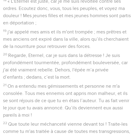
« L'Eternel est juste, car je me suis révoltée contre ses
ordres. Ecoutez donc, vous, tous les peuples, et voyez ma
douleur ! Mes jeunes filles et mes jeunes hommes sont partis
en déportation ;
19
j'ai appelé mes amis et ils m'ont trompée ; mes prêtres et
mes anciens ont expiré dans la ville, alors qu’ils cherchaient
de la nourriture pour retrouver des forces.
20
Regarde, Eternel, car je suis dans la détresse ! Je suis
profondément tourmentée, profondément bouleversée, car
j'ai été vraiment rebelle. Dehors, l'épée m’a privée
d’enfants ; dedans, c’est la mort.
21
On a entendu mes gémissements et personne ne m'a
consolée. Tous mes ennemis ont appris mon malheur, et ils
se sont réjouis de ce que tu en étais l’auteur. Tu as fait venir
le jour que tu avais annoncé. Qu’ils deviennent eux aussi
pareils à moi !
22
Que toute leur méchanceté vienne devant toi ! Traite-les
comme tu m'as traitée à cause de toutes mes transgressions,