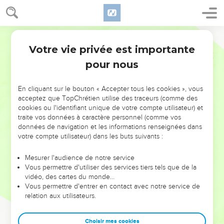
Votre vie privée est importante
pour nous
NE MANQUEZ PAS L’ÉVÉNEMENT
En cliquant sur le bouton « Accepter tous les cookies », vous
DE L’ANNÉE !
acceptez que TopChrétien utilise des traceurs (comme des
cookies ou l'identifiant unique de votre compte utilisateur) et
ET SI LEURS ERREURS POUVAIENT VOUS ÉVITER LES
traite vos données à caractère personnel (comme vos
VOTRES ?
données de navigation et les informations renseignées dans
votre compte utilisateur) dans les buts suivants :
On admire souvent les leaders pour leurs réussites, leur impact,
leur foi ou leur vision. Mais on voit moins les doutes, les erreurs
Mesurer l'audience de notre service
Vous permettre d'utiliser des services tiers tels que de la
et les saisons difficiles qu'ils ont traversés, alors même que ce
vidéo, des cartes du monde…
sont elles qui les ont façonnés.
Vous permettre d'entrer en contact avec notre service de
relation aux utilisateurs.
Dans cette conférence, leaders, entrepreneurs, et responsables
reviennent sur les erreurs marquantes de leur parcours et les
clés pour avancer avec plus de sagesse afin que leurs erreurs
Choisir mes cookies