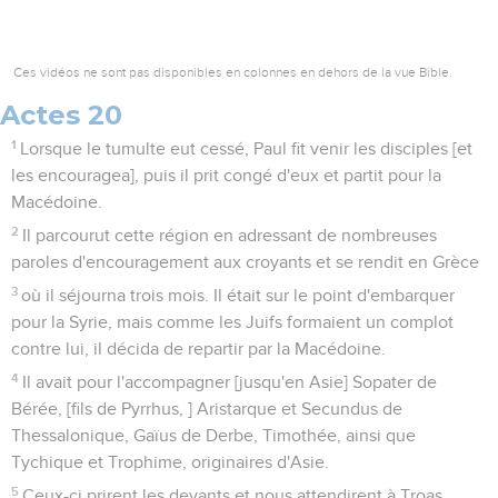
Ces vidéos ne sont pas disponibles en colonnes en dehors de la vue Bible.
Actes 20
1
Lorsque le tumulte eut cessé, Paul fit venir les disciples [et
les encouragea], puis il prit congé d'eux et partit pour la
Macédoine.
2
Il parcourut cette région en adressant de nombreuses
paroles d'encouragement aux croyants et se rendit en Grèce
3
où il séjourna trois mois. Il était sur le point d'embarquer
pour la Syrie, mais comme les Juifs formaient un complot
contre lui, il décida de repartir par la Macédoine.
4
Il avait pour l'accompagner [jusqu'en Asie] Sopater de
Bérée, [fils de Pyrrhus, ] Aristarque et Secundus de
Thessalonique, Gaïus de Derbe, Timothée, ainsi que
Tychique et Trophime, originaires d'Asie.
5
Ceux-ci prirent les devants et nous attendirent à Troas.