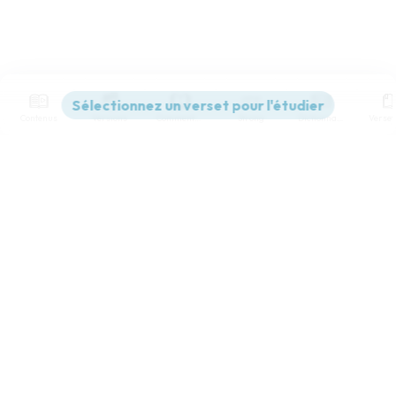
Contenus
Versions
Commentaires
Strong
Dictionnaire
Paramètres de lecture
Afficher les numéros de versets
Mode dyslexique
Désactivé
Simple
Coul
eur
Police d'écriture
Serif
Sans-serif