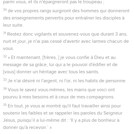
parmi vous, et ils n'épargneront pas le troupeau ;
30
de vos propres rangs surgiront des hommes qui donneront
des enseignements pervertis pour entraîner les disciples à
leur suite.
31
Restez donc vigilants et souvenez-vous que durant 3 ans,
nuit et jour, je n'ai pas cessé d'avertir avec larmes chacun de
vous.
32
» Et maintenant, [frères, ] je vous confie à Dieu et au
message de sa grâce, lui qui a le pouvoir d'édifier et de
[vous] donner un héritage avec tous les saints.
33
Je n'ai désiré ni l'argent, ni l'or, ni les habits de personne.
34
Vous le savez vous-mêmes, les mains que voici ont
pourvu à mes besoins et à ceux de mes compagnons.
35
En tout, je vous ai montré qu'il faut travailler ainsi pour
soutenir les faibles et se rappeler les paroles du Seigneur
Jésus, puisqu’il a lui-même dit : ‘Il y a plus de bonheur à
donner qu'à recevoir.’ »