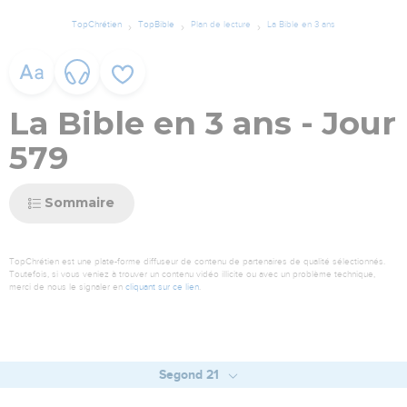
TopChrétien
TopBible
Plan de lecture
La Bible en 3 ans
La Bible en 3 ans - Jour
579
Sommaire
TopChrétien est une plate-forme diffuseur de contenu de partenaires de qualité sélectionnés.
Toutefois, si vous veniez à trouver un contenu vidéo illicite ou avec un problème technique,
merci de nous le signaler en
cliquant sur ce lien
.
Segond 21