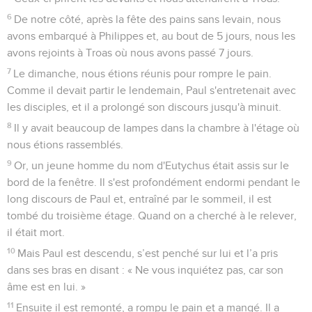
6
De notre côté, après la fête des pains sans levain, nous
avons embarqué à Philippes et, au bout de 5 jours, nous les
avons rejoints à Troas où nous avons passé 7 jours.
7
Le dimanche, nous étions réunis pour rompre le pain.
Comme il devait partir le lendemain, Paul s'entretenait avec
les disciples, et il a prolongé son discours jusqu'à minuit.
8
Il y avait beaucoup de lampes dans la chambre à l'étage où
nous étions rassemblés.
9
Or, un jeune homme du nom d'Eutychus était assis sur le
bord de la fenêtre. Il s'est profondément endormi pendant le
long discours de Paul et, entraîné par le sommeil, il est
tombé du troisième étage. Quand on a cherché à le relever,
il était mort.
10
Mais Paul est descendu, s’est penché sur lui et l’a pris
dans ses bras en disant : « Ne vous inquiétez pas, car son
âme est en lui. »
11
Ensuite il est remonté, a rompu le pain et a mangé. Il a