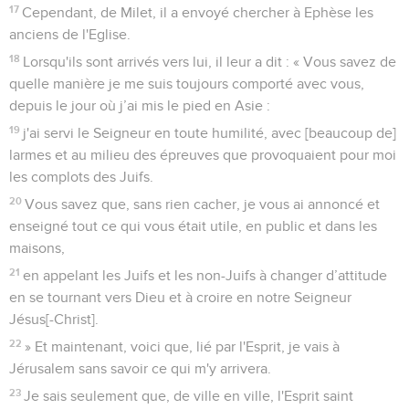
17
Cependant, de Milet, il a envoyé chercher à Ephèse les
anciens de l'Eglise.
18
Lorsqu'ils sont arrivés vers lui, il leur a dit : « Vous savez de
quelle manière je me suis toujours comporté avec vous,
depuis le jour où j’ai mis le pied en Asie :
19
j'ai servi le Seigneur en toute humilité, avec [beaucoup de]
larmes et au milieu des épreuves que provoquaient pour moi
les complots des Juifs.
20
Vous savez que, sans rien cacher, je vous ai annoncé et
enseigné tout ce qui vous était utile, en public et dans les
maisons,
21
en appelant les Juifs et les non-Juifs à changer d’attitude
en se tournant vers Dieu et à croire en notre Seigneur
Jésus[-Christ].
22
» Et maintenant, voici que, lié par l'Esprit, je vais à
Jérusalem sans savoir ce qui m'y arrivera.
23
Je sais seulement que, de ville en ville, l'Esprit saint