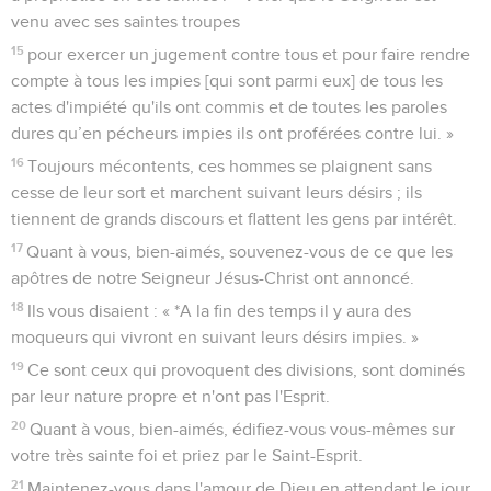
venu avec ses saintes troupes
15
pour exercer un jugement contre tous et pour faire rendre
compte à tous les impies [qui sont parmi eux] de tous les
actes d'impiété qu'ils ont commis et de toutes les paroles
dures qu’en pécheurs impies ils ont proférées contre lui. »
16
Toujours mécontents, ces hommes se plaignent sans
cesse de leur sort et marchent suivant leurs désirs ; ils
tiennent de grands discours et flattent les gens par intérêt.
17
Quant à vous, bien-aimés, souvenez-vous de ce que les
apôtres de notre Seigneur Jésus-Christ ont annoncé.
18
Ils vous disaient : « *A la fin des temps il y aura des
moqueurs qui vivront en suivant leurs désirs impies. »
19
Ce sont ceux qui provoquent des divisions, sont dominés
par leur nature propre et n'ont pas l'Esprit.
20
Quant à vous, bien-aimés, édifiez-vous vous-mêmes sur
votre très sainte foi et priez par le Saint-Esprit.
21
Maintenez-vous dans l'amour de Dieu en attendant le jour