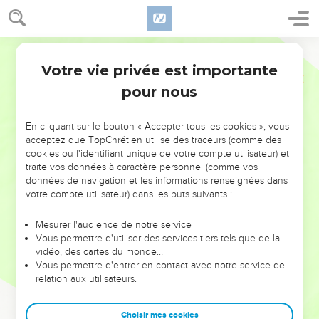
Votre vie privée est importante
pour nous
NE MANQUEZ PAS L’ÉVÉNEMENT
En cliquant sur le bouton « Accepter tous les cookies », vous
DE L’ANNÉE !
acceptez que TopChrétien utilise des traceurs (comme des
cookies ou l'identifiant unique de votre compte utilisateur) et
ET SI LEURS ERREURS POUVAIENT VOUS ÉVITER LES
traite vos données à caractère personnel (comme vos
VOTRES ?
données de navigation et les informations renseignées dans
votre compte utilisateur) dans les buts suivants :
On admire souvent les leaders pour leurs réussites, leur impact,
leur foi ou leur vision. Mais on voit moins les doutes, les erreurs
Mesurer l'audience de notre service
Vous permettre d'utiliser des services tiers tels que de la
et les saisons difficiles qu'ils ont traversés, alors même que ce
vidéo, des cartes du monde…
sont elles qui les ont façonnés.
Vous permettre d'entrer en contact avec notre service de
relation aux utilisateurs.
Dans cette conférence, leaders, entrepreneurs, et responsables
reviennent sur les erreurs marquantes de leur parcours et les
clés pour avancer avec plus de sagesse afin que leurs erreurs
Choisir mes cookies