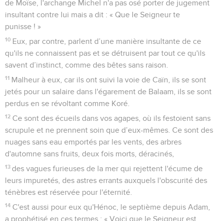
de Moïse, l'archange Michel n'a pas osé porter de jugement
insultant contre lui mais a dit : « Que le Seigneur te
punisse ! »
10
Eux, par contre, parlent d’une manière insultante de ce
qu'ils ne connaissent pas et se détruisent par tout ce qu'ils
savent d’instinct, comme des bêtes sans raison.
11
Malheur à eux, car ils ont suivi la voie de Caïn, ils se sont
jetés pour un salaire dans l'égarement de Balaam, ils se sont
perdus en se révoltant comme Koré.
12
Ce sont des écueils dans vos agapes, où ils festoient sans
scrupule et ne prennent soin que d’eux-mêmes. Ce sont des
nuages sans eau emportés par les vents, des arbres
d'automne sans fruits, deux fois morts, déracinés,
13
des vagues furieuses de la mer qui rejettent l'écume de
leurs impuretés, des astres errants auxquels l'obscurité des
ténèbres est réservée pour l'éternité.
14
C'est aussi pour eux qu'Hénoc, le septième depuis Adam,
a prophétisé en ces termes : « Voici que le Seigneur est