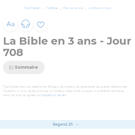
TopChrétien
TopBible
Plan de lecture
La Bible en 3 ans
La Bible en 3 ans - Jour
708
Sommaire
TopChrétien est une plate-forme diffuseur de contenu de partenaires de qualité sélectionnés.
Toutefois, si vous veniez à trouver un contenu vidéo illicite ou avec un problème technique,
merci de nous le signaler en
cliquant sur ce lien
.
Segond 21