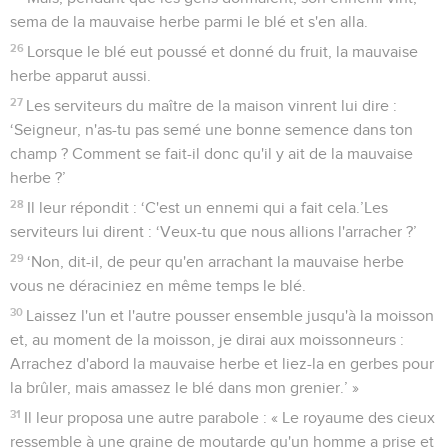
sema de la mauvaise herbe parmi le blé et s'en alla.
26
Lorsque le blé eut poussé et donné du fruit, la mauvaise
herbe apparut aussi.
27
Les serviteurs du maître de la maison vinrent lui dire :
‘Seigneur, n'as-tu pas semé une bonne semence dans ton
champ ? Comment se fait-il donc qu'il y ait de la mauvaise
herbe ?’
28
Il leur répondit : ‘C'est un ennemi qui a fait cela.’Les
serviteurs lui dirent : ‘Veux-tu que nous allions l'arracher ?’
29
‘Non, dit-il, de peur qu'en arrachant la mauvaise herbe
vous ne déraciniez en même temps le blé.
30
Laissez l'un et l'autre pousser ensemble jusqu'à la moisson
et, au moment de la moisson, je dirai aux moissonneurs :
Arrachez d'abord la mauvaise herbe et liez-la en gerbes pour
la brûler, mais amassez le blé dans mon grenier.’ »
31
Il leur proposa une autre parabole : « Le royaume des cieux
ressemble à une graine de moutarde qu'un homme a prise et