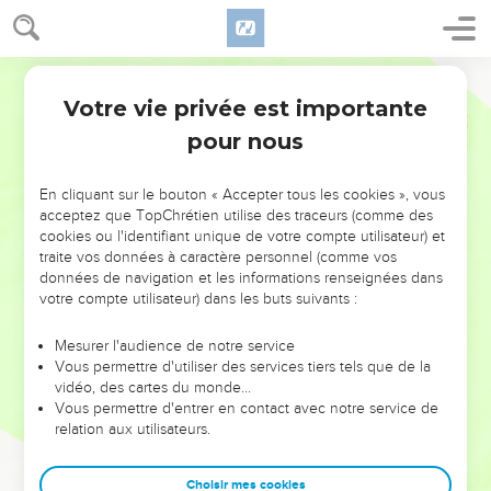
Votre vie privée est importante
pour nous
NE MANQUEZ PAS L’ÉVÉNEMENT
En cliquant sur le bouton « Accepter tous les cookies », vous
DE L’ANNÉE !
acceptez que TopChrétien utilise des traceurs (comme des
cookies ou l'identifiant unique de votre compte utilisateur) et
ET SI LEURS ERREURS POUVAIENT VOUS ÉVITER LES
traite vos données à caractère personnel (comme vos
VOTRES ?
données de navigation et les informations renseignées dans
votre compte utilisateur) dans les buts suivants :
On admire souvent les leaders pour leurs réussites, leur impact,
leur foi ou leur vision. Mais on voit moins les doutes, les erreurs
Mesurer l'audience de notre service
Vous permettre d'utiliser des services tiers tels que de la
et les saisons difficiles qu'ils ont traversés, alors même que ce
vidéo, des cartes du monde…
sont elles qui les ont façonnés.
Vous permettre d'entrer en contact avec notre service de
relation aux utilisateurs.
Dans cette conférence, leaders, entrepreneurs, et responsables
reviennent sur les erreurs marquantes de leur parcours et les
clés pour avancer avec plus de sagesse afin que leurs erreurs
Choisir mes cookies