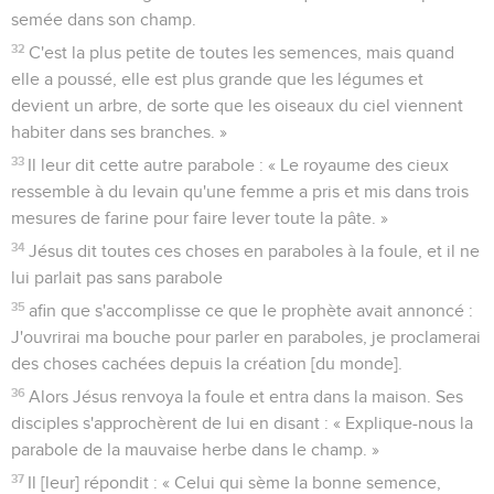
semée dans son champ.
32
C'est la plus petite de toutes les semences, mais quand
elle a poussé, elle est plus grande que les légumes et
devient un arbre, de sorte que les oiseaux du ciel viennent
habiter dans ses branches. »
33
Il leur dit cette autre parabole : « Le royaume des cieux
ressemble à du levain qu'une femme a pris et mis dans trois
mesures de farine pour faire lever toute la pâte. »
34
Jésus dit toutes ces choses en paraboles à la foule, et il ne
lui parlait pas sans parabole
35
afin que s'accomplisse ce que le prophète avait annoncé :
J'ouvrirai ma bouche pour parler en paraboles, je proclamerai
des choses cachées depuis la création [du monde].
36
Alors Jésus renvoya la foule et entra dans la maison. Ses
disciples s'approchèrent de lui en disant : « Explique-nous la
parabole de la mauvaise herbe dans le champ. »
37
Il [leur] répondit : « Celui qui sème la bonne semence,