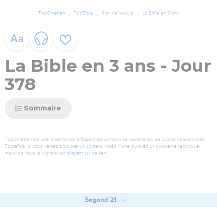
TopChrétien
TopBible
Plan de lecture
La Bible en 3 ans
La Bible en 3 ans - Jour
378
Sommaire
TopChrétien est une plate-forme diffuseur de contenu de partenaires de qualité sélectionnés.
Toutefois, si vous veniez à trouver un contenu vidéo illicite ou avec un problème technique,
merci de nous le signaler en
cliquant sur ce lien
.
Segond 21