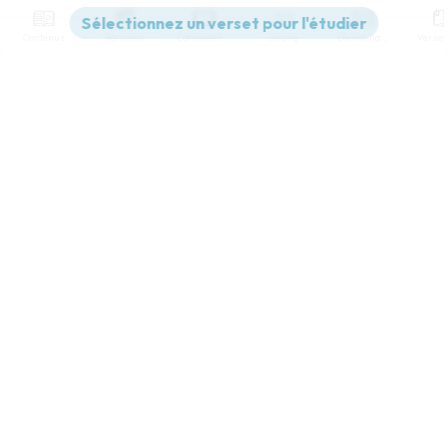
Contenus
Versions
Commentaires
Strong
Dictionnaire
Paramètres de lecture
Afficher les numéros de versets
Mode dyslexique
Désactivé
Simple
Coul
eur
Police d'écriture
Serif
Sans-serif
Taille de texte
Grand
Moyen
Petit