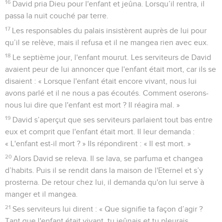
16
David pria Dieu pour l'enfant et jeûna. Lorsqu’il rentra, il
passa la nuit couché par terre.
17
Les responsables du palais insistèrent auprès de lui pour
qu’il se relève, mais il refusa et il ne mangea rien avec eux.
18
Le septième jour, l'enfant mourut. Les serviteurs de David
avaient peur de lui annoncer que l'enfant était mort, car ils se
disaient : « Lorsque l'enfant était encore vivant, nous lui
avons parlé et il ne nous a pas écoutés. Comment oserons-
nous lui dire que l'enfant est mort ? Il réagira mal. »
19
David s’aperçut que ses serviteurs parlaient tout bas entre
eux et comprit que l'enfant était mort. Il leur demanda :
« L'enfant est-il mort ? » Ils répondirent : « Il est mort. »
20
Alors David se releva. Il se lava, se parfuma et changea
d’habits. Puis il se rendit dans la maison de l'Eternel et s’y
prosterna. De retour chez lui, il demanda qu'on lui serve à
manger et il mangea.
21
Ses serviteurs lui dirent : « Que signifie ta façon d’agir ?
Tant que l'enfant était vivant, tu jeûnais et tu pleurais.