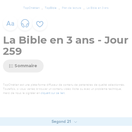
TopChrétien
TopBible
Plan de lecture
La Bible en 3 ans
La Bible en 3 ans - Jour
259
Sommaire
TopChrétien est une plate-forme diffuseur de contenu de partenaires de qualité sélectionnés.
Toutefois, si vous veniez à trouver un contenu vidéo illicite ou avec un problème technique,
merci de nous le signaler en
cliquant sur ce lien
.
Segond 21