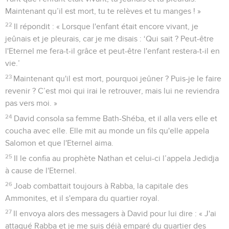
Maintenant qu’il est mort, tu te relèves et tu manges ! »
22
Il répondit : « Lorsque l'enfant était encore vivant, je
jeûnais et je pleurais, car je me disais : ‘Qui sait ? Peut-être
l'Eternel me fera-t-il grâce et peut-être l'enfant restera-t-il en
vie.’
23
Maintenant qu'il est mort, pourquoi jeûner ? Puis-je le faire
revenir ? C’est moi qui irai le retrouver, mais lui ne reviendra
pas vers moi. »
24
David consola sa femme Bath-Shéba, et il alla vers elle et
coucha avec elle. Elle mit au monde un fils qu'elle appela
Salomon et que l'Eternel aima.
25
Il le confia au prophète Nathan et celui-ci l’appela Jedidja
à cause de l'Eternel.
26
Joab combattait toujours à Rabba, la capitale des
Ammonites, et il s'empara du quartier royal.
27
Il envoya alors des messagers à David pour lui dire : « J'ai
attaqué Rabba et je me suis déjà emparé du quartier des