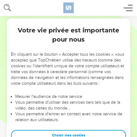
Votre vie privée est importante
pour nous
NE MANQUEZ PAS L’ÉVÉNEMENT
En cliquant sur le bouton « Accepter tous les cookies », vous
DE L’ANNÉE !
acceptez que TopChrétien utilise des traceurs (comme des
cookies ou l'identifiant unique de votre compte utilisateur) et
ET SI LEURS ERREURS POUVAIENT VOUS ÉVITER LES
traite vos données à caractère personnel (comme vos
VOTRES ?
données de navigation et les informations renseignées dans
votre compte utilisateur) dans les buts suivants :
On admire souvent les leaders pour leurs réussites, leur impact,
leur foi ou leur vision. Mais on voit moins les doutes, les erreurs
Mesurer l'audience de notre service
Vous permettre d'utiliser des services tiers tels que de la
et les saisons difficiles qu'ils ont traversés, alors même que ce
vidéo, des cartes du monde…
sont elles qui les ont façonnés.
Vous permettre d'entrer en contact avec notre service de
relation aux utilisateurs.
Dans cette conférence, leaders, entrepreneurs, et responsables
reviennent sur les erreurs marquantes de leur parcours et les
clés pour avancer avec plus de sagesse afin que leurs erreurs
Choisir mes cookies