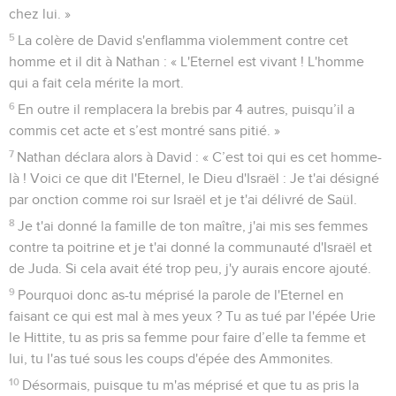
chez lui. »
5
La colère de David s'enflamma violemment contre cet
homme et il dit à Nathan : « L'Eternel est vivant ! L'homme
qui a fait cela mérite la mort.
6
En outre il remplacera la brebis par 4 autres, puisqu’il a
commis cet acte et s’est montré sans pitié. »
7
Nathan déclara alors à David : « C’est toi qui es cet homme-
là ! Voici ce que dit l'Eternel, le Dieu d'Israël : Je t'ai désigné
par onction comme roi sur Israël et je t'ai délivré de Saül.
8
Je t'ai donné la famille de ton maître, j'ai mis ses femmes
contre ta poitrine et je t'ai donné la communauté d'Israël et
de Juda. Si cela avait été trop peu, j'y aurais encore ajouté.
9
Pourquoi donc as-tu méprisé la parole de l'Eternel en
faisant ce qui est mal à mes yeux ? Tu as tué par l'épée Urie
le Hittite, tu as pris sa femme pour faire d’elle ta femme et
lui, tu l'as tué sous les coups d'épée des Ammonites.
10
Désormais, puisque tu m'as méprisé et que tu as pris la