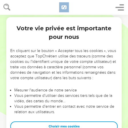
Votre vie privée est importante
pour nous
NE MANQUEZ PAS L’ÉVÉNEMENT
En cliquant sur le bouton « Accepter tous les cookies », vous
DE L’ANNÉE !
acceptez que TopChrétien utilise des traceurs (comme des
cookies ou l'identifiant unique de votre compte utilisateur) et
ET SI LEURS ERREURS POUVAIENT VOUS ÉVITER LES
traite vos données à caractère personnel (comme vos
VOTRES ?
données de navigation et les informations renseignées dans
votre compte utilisateur) dans les buts suivants :
On admire souvent les leaders pour leurs réussites, leur impact,
leur foi ou leur vision. Mais on voit moins les doutes, les erreurs
Mesurer l'audience de notre service
Vous permettre d'utiliser des services tiers tels que de la
et les saisons difficiles qu'ils ont traversés, alors même que ce
vidéo, des cartes du monde…
sont elles qui les ont façonnés.
Vous permettre d'entrer en contact avec notre service de
relation aux utilisateurs.
Dans cette conférence, leaders, entrepreneurs, et responsables
reviennent sur les erreurs marquantes de leur parcours et les
clés pour avancer avec plus de sagesse afin que leurs erreurs
Choisir mes cookies