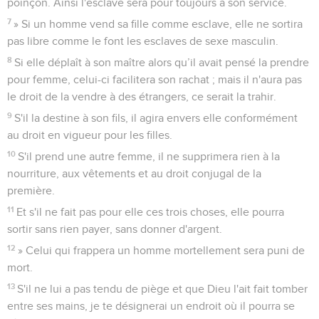
poinçon. Ainsi l'esclave sera pour toujours à son service.
7
» Si un homme vend sa fille comme esclave, elle ne sortira
pas libre comme le font les esclaves de sexe masculin.
8
Si elle déplaît à son maître alors qu’il avait pensé la prendre
pour femme, celui-ci facilitera son rachat ; mais il n'aura pas
le droit de la vendre à des étrangers, ce serait la trahir.
9
S'il la destine à son fils, il agira envers elle conformément
au droit en vigueur pour les filles.
10
S'il prend une autre femme, il ne supprimera rien à la
nourriture, aux vêtements et au droit conjugal de la
première.
11
Et s'il ne fait pas pour elle ces trois choses, elle pourra
sortir sans rien payer, sans donner d'argent.
12
» Celui qui frappera un homme mortellement sera puni de
mort.
13
S'il ne lui a pas tendu de piège et que Dieu l'ait fait tomber
entre ses mains, je te désignerai un endroit où il pourra se