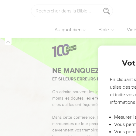
Au quotidien
Bible
Vid
Vot
NE MANQUEZ PAS L’ÉVÉ
ET SI LEURS ERREURS POUVAIENT VOUS 
En cliquant 
utilise des 
On admire souvent les leaders pour leurs réussi
et traite vo
moins les doutes, les erreurs et les saisons di
informations
elles qui les ont façonnés.
Mesurer l'
Dans cette conférence, leaders, entrepreneur
marquantes de leur parcours et les clés pour
Vous perme
deviennent vos tremplins. Que vous guidiez 
Vous perme