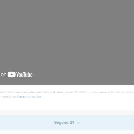
seur de contenu de partenaires de qualité sélectionnés. Toutefois, si vous veniez à trouver un contenu
 signaler en
cliquant sur ce lien
.
Segond 21