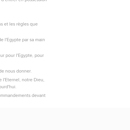
ns et les règles que
 de l'Egypte par sa main
ur pour l'Egypte, pour
s de nous donner.
 l'Eternel, notre Dieu,
ourd'hui.
s commandements devant