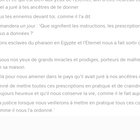
el a juré à tes ancêtres de te donner
us tes ennemis devant toi, comme il l'a dit.
mandera un jour : ‘Que signifient les instructions, les prescriptio
ous a données ?’
tions esclaves du pharaon en Egypte et l'Eternel nous a fait sortir
 sous nos yeux de grands miracles et prodiges, porteurs de malhe
e sa maison.
 de là pour nous amener dans le pays qu'il avait juré à nos ancêtre
nné de mettre toutes ces prescriptions en pratique et de craindre
jours heureux et qu'il nous conserve la vie, comme il le fait auj
la justice lorsque nous veillerons à mettre en pratique tous ce
omme il nous l'a ordonné.’