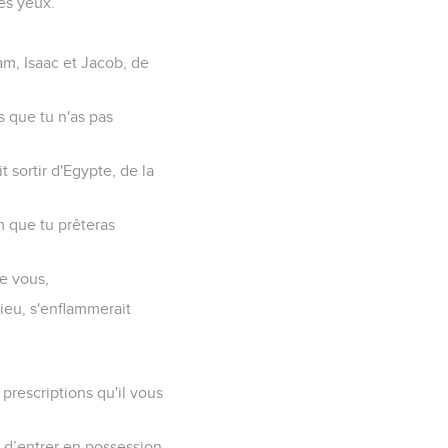
es yeux.
ham, Isaac et Jacob, de
s que tu n'as pas
t sortir d'Egypte, de la
om que tu prêteras
de vous,
Dieu, s'enflammerait
prescriptions qu'il vous
et d’entrer en possession