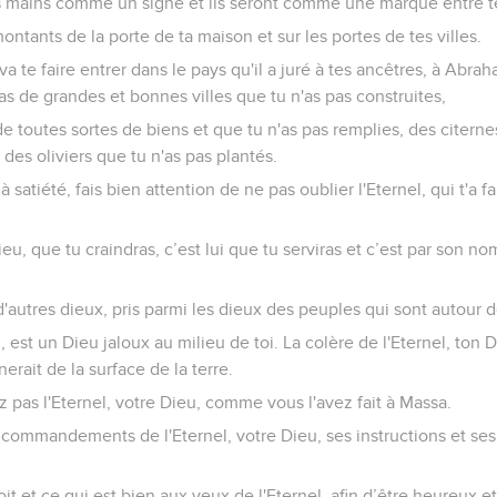
es mains comme un signe et ils seront comme une marque entre t
montants de la porte de ta maison et sur les portes de tes villes.
 va te faire entrer dans le pays qu'il a juré à tes ancêtres, à Abra
s de grandes et bonnes villes que tu n'as pas construites,
e toutes sortes de biens et que tu n'as pas remplies, des citerne
des oliviers que tu n'as pas plantés.
satiété, fais bien attention de ne pas oublier l'Eternel, qui t'a fai
Dieu, que tu craindras, c’est lui que tu serviras et c’est par son n
'autres dieux, pris parmi les dieux des peuples qui sont autour 
u, est un Dieu jaloux au milieu de toi. La colère de l'Eternel, ton 
inerait de la surface de la terre.
pas l'Eternel, votre Dieu, comme vous l'avez fait à Massa.
commandements de l'Eternel, votre Dieu, ses instructions et ses 
oit et ce qui est bien aux yeux de l'Eternel, afin d’être heureux 