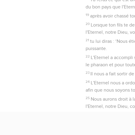
du bon pays que l'Etern
19
après avoir chassé to
20
Lorsque ton fils te de
l'Eternel, notre Dieu, v
21
tu lui diras : ‘Nous é
puissante.
22
L'Eternel a accompli
le pharaon et pour tout
23
Il nous a fait sortir
24
L'Eternel nous a ordo
afin que nous soyons tou
25
Nous aurons droit à 
l'Eternel, notre Dieu, c