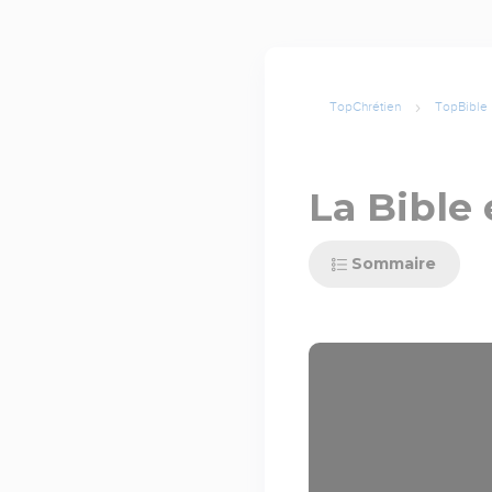
TopChrétien
TopBible
La Bible 
Sommaire