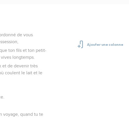
a ordonné de vous
ossession,
que ton fils et ton petit-
u vives longtemps.
x et de devenir très
 coulent le lait et le
ce.
en voyage, quand tu te