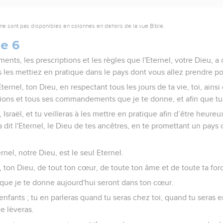
ne sont pas disponibles en colonnes en dehors de la vue Bible.
e 6
nts, les prescriptions et les règles que l'Eternel, votre Dieu, 
 les mettiez en pratique dans le pays dont vous allez prendre p
Eternel, ton Dieu, en respectant tous les jours de ta vie, toi, ainsi 
iptions et tous ses commandements que je te donne, et afin que t
Israël, et tu veilleras à les mettre en pratique afin d’être heureu
it l'Eternel, le Dieu de tes ancêtres, en te promettant un pays où
ernel, notre Dieu, est le seul Eternel.
l, ton Dieu, de tout ton cœur, de toute ton âme et de toute ta for
e je te donne aujourd'hui seront dans ton cœur.
 enfants ; tu en parleras quand tu seras chez toi, quand tu seras 
e lèveras.