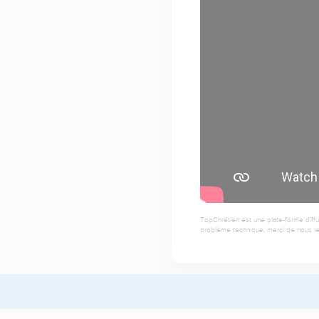
TopChrétien est une plate-forme diffu
problème technique, merci de nous le