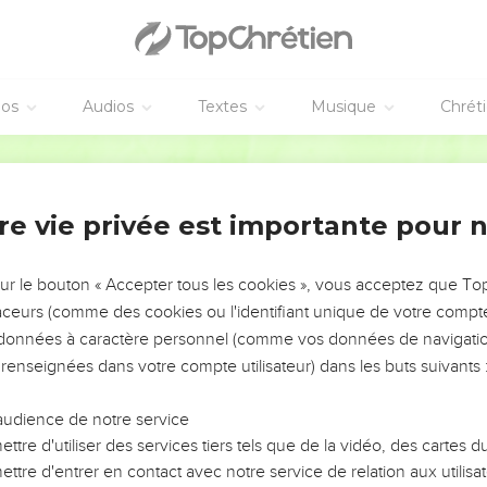
éos
Audios
Textes
Musique
Chrét
re vie privée est importante pour 
NEMENT DE L’ANNÉE !
ÉVITER LES VOTRES ?
sur le bouton « Accepter tous les cookies », vous acceptez que T
traceurs (comme des cookies ou l'identifiant unique de votre compte 
tes, leur impact, leur foi ou leur vision. Mais on voit
s données à caractère personnel (comme vos données de navigatio
fficiles qu'ils ont traversés, alors même que ce sont
 renseignées dans votre compte utilisateur) dans les buts suivants 
audience de notre service
s, et responsables reviennent sur les erreurs
 avancer avec plus de sagesse afin que leurs erreurs
ttre d'utiliser des services tiers tels que de la vidéo, des cartes
un ministère, une équipe, un groupe ou une famille,
ttre d'entrer en contact avec notre service de relation aux utilisat