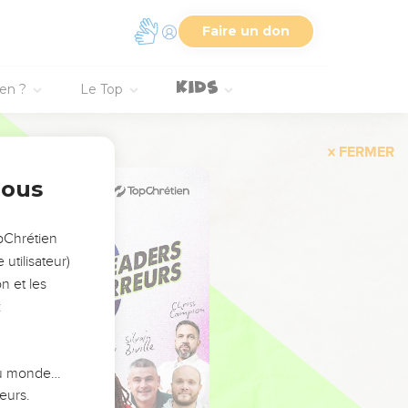
Faire un don
ien ?
Le Top
FERMER
nous
opChrétien
utilisateur)
n et les
:
 du monde…
eurs.