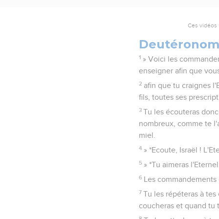
Ces vidéos 
Deutéronom
1
» Voici les commandeme
enseigner afin que vous
2
afin que tu craignes l'
fils, toutes ses prescr
3
Tu les écouteras donc, 
nombreux, comme te l'a d
miel.
4
» *Ecoute, Israël ! L'Et
5
» *Tu aimeras l'Eterne
6
Les commandements qu
7
Tu les répéteras à tes
coucheras et quand tu t
8