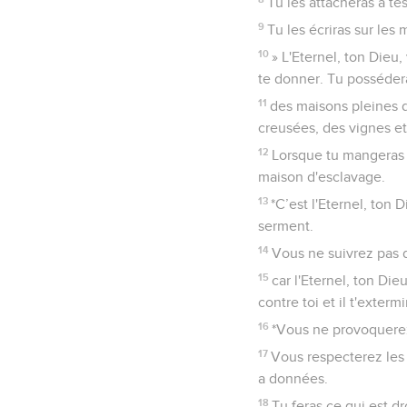
Tu les attacheras à t
9
Tu les écriras sur les 
10
» L'Eternel, ton Dieu,
te donner. Tu possédera
11
des maisons pleines d
creusées, des vignes et 
12
Lorsque tu mangeras à 
maison d'esclavage.
13
*C’est l'Eternel, ton 
serment.
14
Vous ne suivrez pas d
15
car l'Eternel, ton Die
contre toi et il t'exterm
16
*Vous ne provoquerez 
17
Vous respecterez les 
a données.
18
Tu feras ce qui est dr