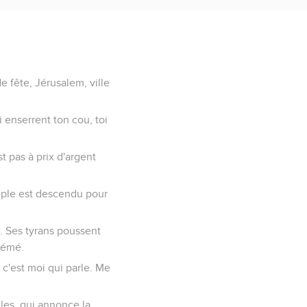
de fête, Jérusalem, ville
 enserrent ton cou, toi
st pas à prix d'argent
euple est descendu pour
l. Ses tyrans poussent
hémé.
 c'est moi qui parle. Me
les, qui annonce la