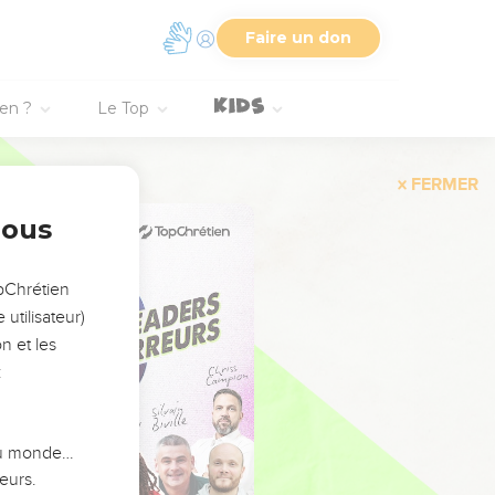
Faire un don
ien ?
Le Top
FERMER
nous
opChrétien
utilisateur)
n et les
:
 du monde…
eurs.