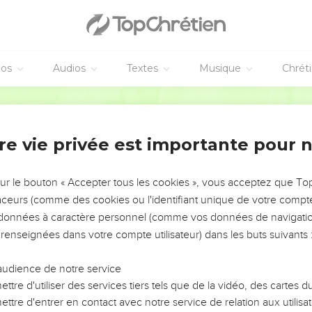
éos
Audios
Textes
Musique
Chrét
re vie privée est importante pour 
NEMENT DE L’ANNÉE !
ÉVITER LES VOTRES ?
sur le bouton « Accepter tous les cookies », vous acceptez que T
traceurs (comme des cookies ou l'identifiant unique de votre compte 
tes, leur impact, leur foi ou leur vision. Mais on voit
s données à caractère personnel (comme vos données de navigatio
fficiles qu'ils ont traversés, alors même que ce sont
 renseignées dans votre compte utilisateur) dans les buts suivants 
audience de notre service
s, et responsables reviennent sur les erreurs
 avancer avec plus de sagesse afin que leurs erreurs
ttre d'utiliser des services tiers tels que de la vidéo, des cartes
un ministère, une équipe, un groupe ou une famille,
ttre d'entrer en contact avec notre service de relation aux utilisat