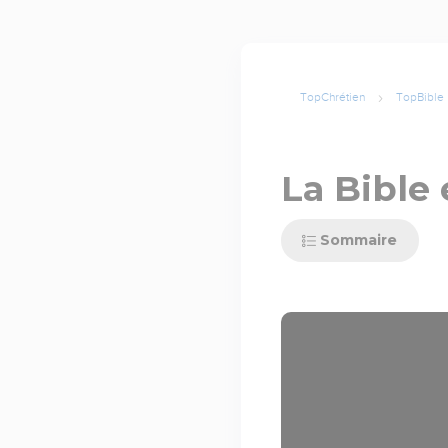
TopChrétien
TopBible
La Bible 
Sommaire