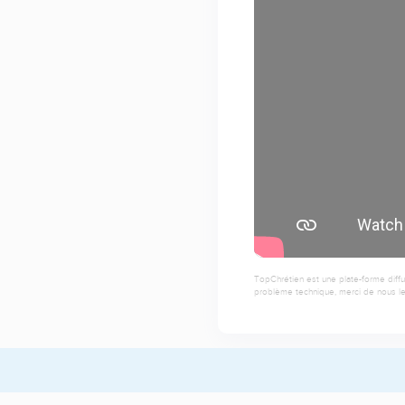
TopChrétien est une plate-forme diffu
problème technique, merci de nous le