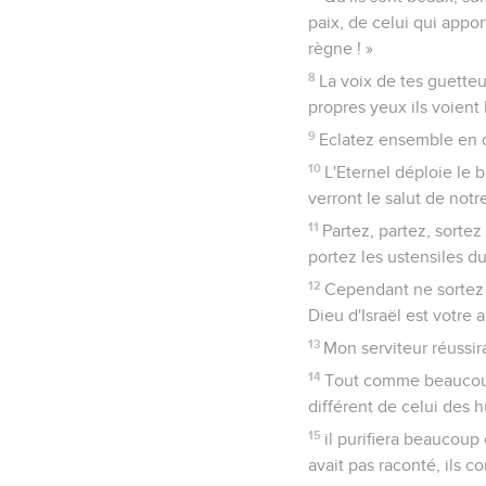
paix, de celui qui appor
règne ! »
8
La voix de tes guetteu
propres yeux ils voient 
9
Eclatez ensemble en cr
10
L'Eternel déploie le b
verront le salut de notr
11
Partez, partez, sortez
portez les ustensiles du 
12
Cependant ne sortez p
Dieu d'Israël est votre a
13
Mon serviteur réussira
14
Tout comme beaucoup o
différent de celui des 
15
il purifiera beaucoup 
avait pas raconté, ils c