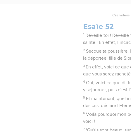
Ces vidéos 
Esaïe 52
1
Réveille-toi ! Réveille
sainte ! En effet, l’inc
2
Secoue ta poussière, l
la déportée, fille de Sio
3
En effet, voici ce que 
que vous serez racheté
4
Oui, voici ce que dit 
y séjourner, puis c’est l
5
Et maintenant, quel in
des cris, déclare l'Ete
6
Voilà pourquoi mon pe
voici !
7
*Qu'ils sont beaux, su