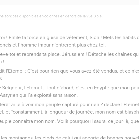
ne sont pas disponibles en colonnes en dehors de la vue Bible.
-toi ! Enfile ta force en guise de vêtement, Sion ! Mets tes habits 
irconcis et l’homme impur n'entreront plus chez toi.
ève-toi et reprends ta place, Jérusalem ! Détache les chaînes qui
n !
dit l'Eternel : C'est pour rien que vous avez été vendus, et ce n'e
s.
le Seigneur, l'Eternel : Tout d’abord, c’est en Egypte que mon p
'Assyrien qui l’a exploité sans raison.
térêt ai-je à voir mon peuple capturé pour rien ? déclare l'Eterne
rnel, et *constamment, à longueur de journée, mon nom est blasp
uple connaîtra mon nom. Voilà pourquoi il saura, ce jour-là, que
r les montagnes, les pieds de celui qui apporte de bonnes nouvel