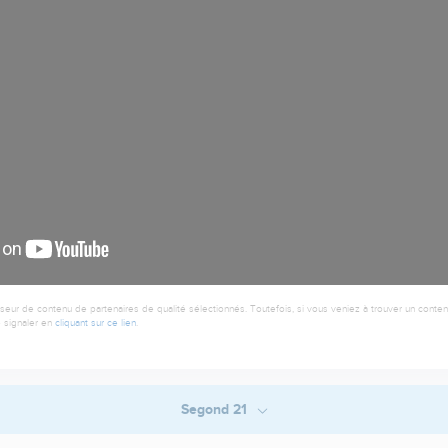
seur de contenu de partenaires de qualité sélectionnés. Toutefois, si vous veniez à trouver un contenu
 signaler en
cliquant sur ce lien
.
Segond 21