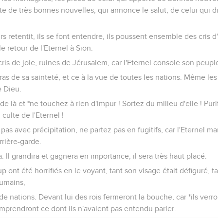
te de très bonnes nouvelles, qui annonce le salut, de celui qui di
rs retentit, ils se font entendre, ils poussent ensemble des cris d'
le retour de l'Eternel à Sion.
is de joie, ruines de Jérusalem, car l'Eternel console son peuple
ras de sa sainteté, et ce à la vue de toutes les nations. Même les
e Dieu.
 de là et *ne touchez à rien d'impur ! Sortez du milieu d'elle ! Pur
culte de l'Eternel !
as avec précipitation, ne partez pas en fugitifs, car l'Eternel m
rrière-garde.
. Il grandira et gagnera en importance, il sera très haut placé.
nt été horrifiés en le voyant, tant son visage était défiguré, ta
humains,
de nations. Devant lui des rois fermeront la bouche, car *ils verr
omprendront ce dont ils n'avaient pas entendu parler.