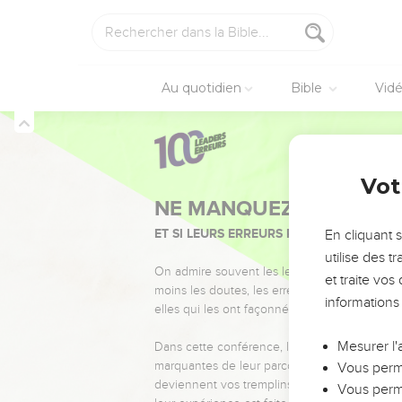
Au quotidien
Bible
Vid
Vot
NE MANQUEZ PAS L’ÉVÉ
ET SI LEURS ERREURS POUVAIENT VOUS 
En cliquant 
utilise des 
On admire souvent les leaders pour leurs réussi
et traite vo
moins les doutes, les erreurs et les saisons di
informations
elles qui les ont façonnés.
Mesurer l'
Dans cette conférence, leaders, entrepreneur
marquantes de leur parcours et les clés pour
Vous perme
deviennent vos tremplins. Que vous guidiez 
Vous perme