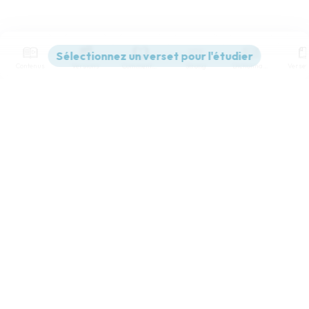
Contenus
Versions
Commentaires
Strong
Dictionnaire
Paramètres de lecture
Afficher les numéros de versets
Mode dyslexique
Désactivé
Simple
Coul
eur
Police d'écriture
Serif
Sans-serif