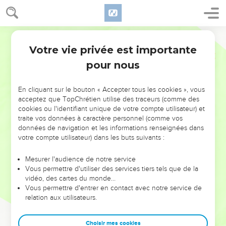
Votre vie privée est importante
pour nous
NE MANQUEZ PAS L’ÉVÉNEMENT
En cliquant sur le bouton « Accepter tous les cookies », vous
DE L’ANNÉE !
acceptez que TopChrétien utilise des traceurs (comme des
cookies ou l'identifiant unique de votre compte utilisateur) et
ET SI LEURS ERREURS POUVAIENT VOUS ÉVITER LES
traite vos données à caractère personnel (comme vos
VOTRES ?
données de navigation et les informations renseignées dans
votre compte utilisateur) dans les buts suivants :
On admire souvent les leaders pour leurs réussites, leur impact,
leur foi ou leur vision. Mais on voit moins les doutes, les erreurs
Mesurer l'audience de notre service
Vous permettre d'utiliser des services tiers tels que de la
et les saisons difficiles qu'ils ont traversés, alors même que ce
vidéo, des cartes du monde…
sont elles qui les ont façonnés.
Vous permettre d'entrer en contact avec notre service de
relation aux utilisateurs.
Dans cette conférence, leaders, entrepreneurs, et responsables
reviennent sur les erreurs marquantes de leur parcours et les
clés pour avancer avec plus de sagesse afin que leurs erreurs
Choisir mes cookies