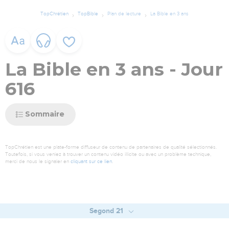
TopChrétien
TopBible
Plan de lecture
La Bible en 3 ans
La Bible en 3 ans - Jour
616
Sommaire
TopChrétien est une plate-forme diffuseur de contenu de partenaires de qualité sélectionnés.
Toutefois, si vous veniez à trouver un contenu vidéo illicite ou avec un problème technique,
merci de nous le signaler en
cliquant sur ce lien
.
Segond 21