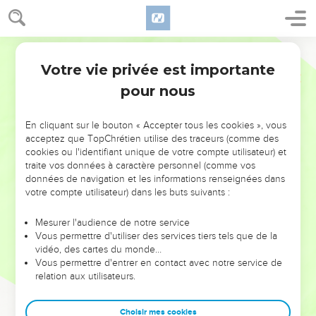
Votre vie privée est importante
pour nous
NE MANQUEZ PAS L’ÉVÉNEMENT
En cliquant sur le bouton « Accepter tous les cookies », vous
DE L’ANNÉE !
acceptez que TopChrétien utilise des traceurs (comme des
cookies ou l'identifiant unique de votre compte utilisateur) et
ET SI LEURS ERREURS POUVAIENT VOUS ÉVITER LES
traite vos données à caractère personnel (comme vos
VOTRES ?
données de navigation et les informations renseignées dans
votre compte utilisateur) dans les buts suivants :
On admire souvent les leaders pour leurs réussites, leur impact,
leur foi ou leur vision. Mais on voit moins les doutes, les erreurs
Mesurer l'audience de notre service
Vous permettre d'utiliser des services tiers tels que de la
et les saisons difficiles qu'ils ont traversés, alors même que ce
vidéo, des cartes du monde…
sont elles qui les ont façonnés.
Vous permettre d'entrer en contact avec notre service de
relation aux utilisateurs.
Dans cette conférence, leaders, entrepreneurs, et responsables
reviennent sur les erreurs marquantes de leur parcours et les
clés pour avancer avec plus de sagesse afin que leurs erreurs
Choisir mes cookies