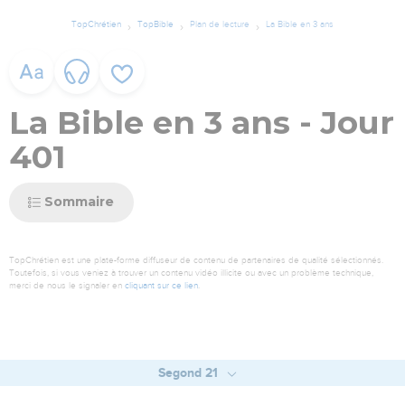
TopChrétien
TopBible
Plan de lecture
La Bible en 3 ans
La Bible en 3 ans - Jour
401
Sommaire
TopChrétien est une plate-forme diffuseur de contenu de partenaires de qualité sélectionnés.
Toutefois, si vous veniez à trouver un contenu vidéo illicite ou avec un problème technique,
merci de nous le signaler en
cliquant sur ce lien
.
Segond 21