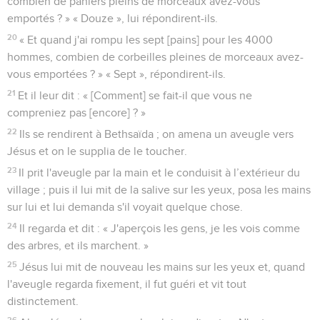
combien de paniers pleins de morceaux avez-vous
emportés ? » « Douze », lui répondirent-ils.
20
« Et quand j'ai rompu les sept [pains] pour les 4000
hommes, combien de corbeilles pleines de morceaux avez-
vous emportées ? » « Sept », répondirent-ils.
21
Et il leur dit : « [Comment] se fait-il que vous ne
compreniez pas [encore] ? »
22
Ils se rendirent à Bethsaïda ; on amena un aveugle vers
Jésus et on le supplia de le toucher.
23
Il prit l'aveugle par la main et le conduisit à l’extérieur du
village ; puis il lui mit de la salive sur les yeux, posa les mains
sur lui et lui demanda s'il voyait quelque chose.
24
Il regarda et dit : « J'aperçois les gens, je les vois comme
des arbres, et ils marchent. »
25
Jésus lui mit de nouveau les mains sur les yeux et, quand
l'aveugle regarda fixement, il fut guéri et vit tout
distinctement.
26