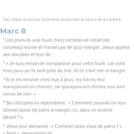
Ces vidéos ne sont pas disponibles en colonnes en dehors de la vue Bible.
Marc 8
1
Ces jours-là, une foule [très] nombreuse s'était [de
nouveau] réunie et n'avait pas de quoi manger. Jésus appela
ses disciples et leur dit :
2
« Je suis rempli de compassion pour cette foule, car voilà
trois jours qu’ils sont près de moi, et ils n'ont rien à manger.
3
Si je les renvoie chez eux à jeun, les forces leur
manqueront en chemin, car quelques-uns d'entre eux sont
venus de loin. »
4
Ses disciples lui répondirent : « Comment pourrait-on leur
donner assez de pains à manger, ici, dans un endroit
désert ? »
5
Jésus leur demanda : « Combien avez-vous de pains ? »
« Sept », répondirent-ils.