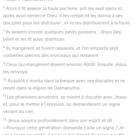
6
Alors il fit asseoir la foule par terre, prit les sept pains et,
après avoir remercié Dieu, il les rompit et les donna à ses
disciples pour les distribuer ; et ils les distribuèrent à la foule.
7
Ils avaient encore quelques petits poissons ; Jésus [les]
bénit et les fit aussi distribuer.
8
Ils mangèrent et furent rassasiés, et l'on emporta sept
corbeilles pleines des morceaux qui restaient.
9
Ceux qui mangèrent étaient environ 4000. Ensuite Jésus
les renvoya.
10
Aussitôt il monta dans la barque avec ses disciples et se
rendit dans la région de Dalmanutha.
11
Les pharisiens arrivèrent, se mirent à discuter avec Jésus
et, pour le mettre à l'épreuve, lui demandèrent un signe
venant du ciel.
12
Jésus soupira profondément dans son esprit et dit :
« Pourquoi cette génération demande-t-elle un signe ? Je
vous le dis en vérité, il ne sera pas donné de signe à cette