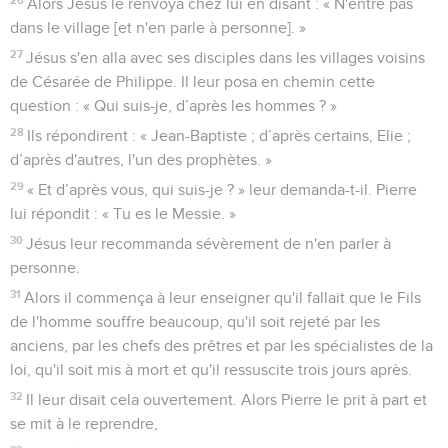
Alors Jésus le renvoya chez lui en disant : « N'entre pas
dans le village [et n'en parle à personne]. »
27
Jésus s'en alla avec ses disciples dans les villages voisins
de Césarée de Philippe. Il leur posa en chemin cette
question : « Qui suis-je, d’après les hommes ? »
28
Ils répondirent : « Jean-Baptiste ; d’après certains, Elie ;
d’après d'autres, l'un des prophètes. »
29
« Et d’après vous, qui suis-je ? » leur demanda-t-il. Pierre
lui répondit : « Tu es le Messie. »
30
Jésus leur recommanda sévèrement de n'en parler à
personne.
31
Alors il commença à leur enseigner qu'il fallait que le Fils
de l'homme souffre beaucoup, qu'il soit rejeté par les
anciens, par les chefs des prêtres et par les spécialistes de la
loi, qu'il soit mis à mort et qu'il ressuscite trois jours après.
32
Il leur disait cela ouvertement. Alors Pierre le prit à part et
se mit à le reprendre,