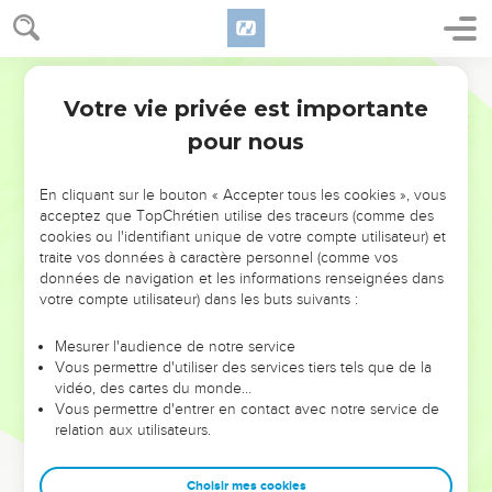
Votre vie privée est importante
pour nous
NE MANQUEZ PAS L’ÉVÉNEMENT
En cliquant sur le bouton « Accepter tous les cookies », vous
DE L’ANNÉE !
acceptez que TopChrétien utilise des traceurs (comme des
cookies ou l'identifiant unique de votre compte utilisateur) et
ET SI LEURS ERREURS POUVAIENT VOUS ÉVITER LES
traite vos données à caractère personnel (comme vos
VOTRES ?
données de navigation et les informations renseignées dans
votre compte utilisateur) dans les buts suivants :
On admire souvent les leaders pour leurs réussites, leur impact,
leur foi ou leur vision. Mais on voit moins les doutes, les erreurs
Mesurer l'audience de notre service
Vous permettre d'utiliser des services tiers tels que de la
et les saisons difficiles qu'ils ont traversés, alors même que ce
vidéo, des cartes du monde…
sont elles qui les ont façonnés.
Vous permettre d'entrer en contact avec notre service de
relation aux utilisateurs.
Dans cette conférence, leaders, entrepreneurs, et responsables
reviennent sur les erreurs marquantes de leur parcours et les
clés pour avancer avec plus de sagesse afin que leurs erreurs
Choisir mes cookies