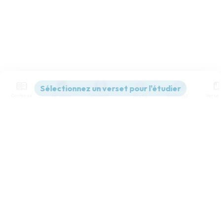
Contenus
Versions
Commentaires
Strong
Dictionnaire
Paramètres de lecture
Afficher les numéros de versets
Mode dyslexique
Désactivé
Simple
Coul
eur