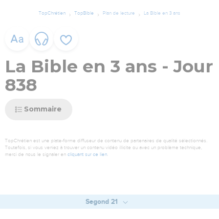
TopChrétien
TopBible
Plan de lecture
La Bible en 3 ans
La Bible en 3 ans - Jour
838
Sommaire
TopChrétien est une plate-forme diffuseur de contenu de partenaires de qualité sélectionnés.
Toutefois, si vous veniez à trouver un contenu vidéo illicite ou avec un problème technique,
merci de nous le signaler en
cliquant sur ce lien
.
Segond 21