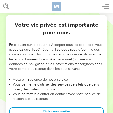
Votre vie privée est importante
pour nous
NE MANQUEZ PAS L’ÉVÉNEMENT
En cliquant sur le bouton « Accepter tous les cookies », vous
DE L’ANNÉE !
acceptez que TopChrétien utilise des traceurs (comme des
cookies ou l'identifiant unique de votre compte utilisateur) et
ET SI LEURS ERREURS POUVAIENT VOUS ÉVITER LES
traite vos données à caractère personnel (comme vos
VOTRES ?
données de navigation et les informations renseignées dans
votre compte utilisateur) dans les buts suivants :
On admire souvent les leaders pour leurs réussites, leur impact,
leur foi ou leur vision. Mais on voit moins les doutes, les erreurs
Mesurer l'audience de notre service
Vous permettre d'utiliser des services tiers tels que de la
et les saisons difficiles qu'ils ont traversés, alors même que ce
vidéo, des cartes du monde…
sont elles qui les ont façonnés.
Vous permettre d'entrer en contact avec notre service de
relation aux utilisateurs.
Dans cette conférence, leaders, entrepreneurs, et responsables
reviennent sur les erreurs marquantes de leur parcours et les
clés pour avancer avec plus de sagesse afin que leurs erreurs
Choisir mes cookies