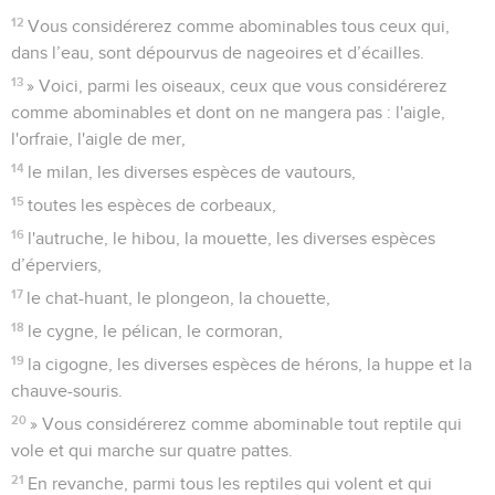
12
Vous considérerez comme abominables tous ceux qui,
dans l’eau, sont dépourvus de nageoires et d’écailles.
13
» Voici, parmi les oiseaux, ceux que vous considérerez
comme abominables et dont on ne mangera pas : l'aigle,
l'orfraie, l'aigle de mer,
14
le milan, les diverses espèces de vautours,
15
toutes les espèces de corbeaux,
16
l'autruche, le hibou, la mouette, les diverses espèces
d’éperviers,
17
le chat-huant, le plongeon, la chouette,
18
le cygne, le pélican, le cormoran,
19
la cigogne, les diverses espèces de hérons, la huppe et la
chauve-souris.
20
» Vous considérerez comme abominable tout reptile qui
vole et qui marche sur quatre pattes.
21
En revanche, parmi tous les reptiles qui volent et qui