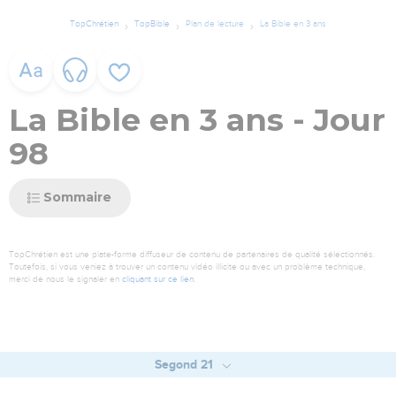
TopChrétien
TopBible
Plan de lecture
La Bible en 3 ans
La Bible en 3 ans - Jour
98
Sommaire
TopChrétien est une plate-forme diffuseur de contenu de partenaires de qualité sélectionnés.
Toutefois, si vous veniez à trouver un contenu vidéo illicite ou avec un problème technique,
merci de nous le signaler en
cliquant sur ce lien
.
Segond 21