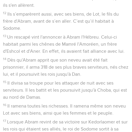
ils s'en allèrent.
12
Ils s’emparèrent aussi, avec ses biens, de Lot, le fils du
frère d'Abram, avant de s’en aller. C’est qu’il habitait à
Sodome.
13
Un rescapé vint l'annoncer à Abram l'Hébreu. Celui-ci
habitait parmi les chênes de Mamré l'Amoréen, un frère
d'Eshcol et d'Aner. En effet, ils avaient fait alliance avec lui.
14
Dès qu'Abram apprit que son neveu avait été fait
prisonnier, il arma 318 de ses plus braves serviteurs, nés chez
lui, et il poursuivit les rois jusqu'à Dan.
15
Il divisa sa troupe pour les attaquer de nuit avec ses
serviteurs. Il les battit et les poursuivit jusqu'à Choba, qui est
au nord de Damas.
16
Il ramena toutes les richesses. Il ramena même son neveu
Lot avec ses biens, ainsi que les femmes et le peuple.
17
Lorsque Abram revint de sa victoire sur Kedorlaomer et sur
les rois qui étaient ses alliés, le roi de Sodome sortit à sa