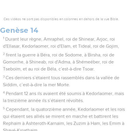
Ces vidéos ne sont pas disponibles en colonnes en dehors de la vue Bible.
Genèse 14
1
Durant leur règne, Amraphel, roi de Shinear, Arjoc, roi
d'Ellasar, Kedorlaomer, roi d'Elam, et Tideal, roi de Gojim,
2
firent la guerre à Béra, roi de Sodome, à Birsha, roi de
Gomorrhe, à Shineab, roi d'Adma, à Shémeéber, roi de
Tseboïm, et au roi de Béla, c’est-à-dire Tsoar.
3
Ces derniers s’étaient tous rassemblés dans la vallée de
Siddim, c’est-à-dire la mer Morte.
4
Pendant 12 ans ils avaient été soumis à Kedorlaomer, mais
la treizième année ils s’étaient révoltés.
5
Cependant, la quatorzième année, Kedorlaomer et les rois
qui étaient ses alliés se mirent en marche et battirent les
Rephaïm à Ashteroth-Karnaïm, les Zuzim à Ham, les Emim à
Shavé-Kirjathaïm