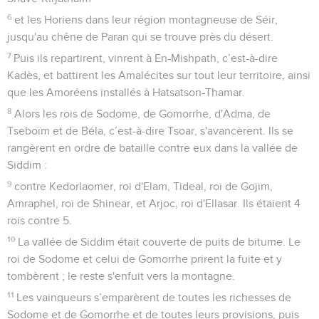
6
et les Horiens dans leur région montagneuse de Séir,
jusqu'au chêne de Paran qui se trouve près du désert.
7
Puis ils repartirent, vinrent à En-Mishpath, c’est-à-dire
Kadès, et battirent les Amalécites sur tout leur territoire, ainsi
que les Amoréens installés à Hatsatson-Thamar.
8
Alors les rois de Sodome, de Gomorrhe, d'Adma, de
Tseboïm et de Béla, c’est-à-dire Tsoar, s'avancèrent. Ils se
rangèrent en ordre de bataille contre eux dans la vallée de
Siddim :
9
contre Kedorlaomer, roi d'Elam, Tideal, roi de Gojim,
Amraphel, roi de Shinear, et Arjoc, roi d'Ellasar. Ils étaient 4
rois contre 5.
10
La vallée de Siddim était couverte de puits de bitume. Le
roi de Sodome et celui de Gomorrhe prirent la fuite et y
tombèrent ; le reste s'enfuit vers la montagne.
11
Les vainqueurs s’emparèrent de toutes les richesses de
Sodome et de Gomorrhe et de toutes leurs provisions, puis