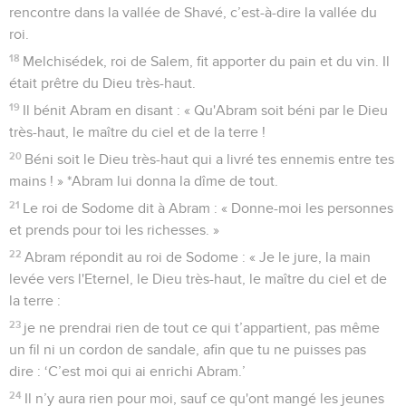
rencontre dans la vallée de Shavé, c’est-à-dire la vallée du
roi.
18
Melchisédek, roi de Salem, fit apporter du pain et du vin. Il
était prêtre du Dieu très-haut.
19
Il bénit Abram en disant : « Qu'Abram soit béni par le Dieu
très-haut, le maître du ciel et de la terre !
20
Béni soit le Dieu très-haut qui a livré tes ennemis entre tes
mains ! » *Abram lui donna la dîme de tout.
21
Le roi de Sodome dit à Abram : « Donne-moi les personnes
et prends pour toi les richesses. »
22
Abram répondit au roi de Sodome : « Je le jure, la main
levée vers l'Eternel, le Dieu très-haut, le maître du ciel et de
la terre :
23
je ne prendrai rien de tout ce qui t’appartient, pas même
un fil ni un cordon de sandale, afin que tu ne puisses pas
dire : ‘C’est moi qui ai enrichi Abram.’
24
Il n’y aura rien pour moi, sauf ce qu'ont mangé les jeunes