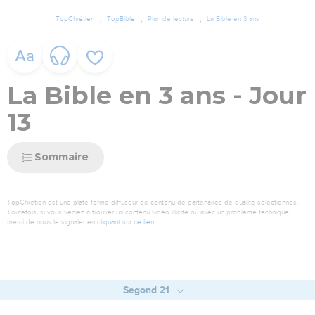
TopChrétien
TopBible
Plan de lecture
La Bible en 3 ans
La Bible en 3 ans - Jour
13
Sommaire
TopChrétien est une plate-forme diffuseur de contenu de partenaires de qualité sélectionnés.
Toutefois, si vous veniez à trouver un contenu vidéo illicite ou avec un problème technique,
merci de nous le signaler en
cliquant sur ce lien
.
Segond 21