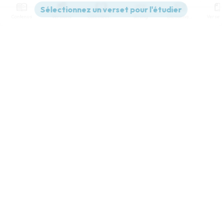
Contenus
Versions
Commentaires
Strong
Dictionnaire
Paramètres de lecture
Afficher les numéros de versets
Mode dyslexique
Désactivé
Simple
Coul
eur
Police d'écriture
Serif
Sans-serif
Taille de texte
Grand
Moyen
Petit