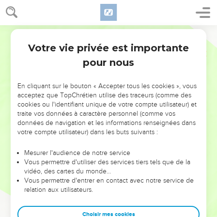
Votre vie privée est importante
pour nous
NE MANQUEZ PAS L’ÉVÉNEMENT
En cliquant sur le bouton « Accepter tous les cookies », vous
DE L’ANNÉE !
acceptez que TopChrétien utilise des traceurs (comme des
cookies ou l'identifiant unique de votre compte utilisateur) et
ET SI LEURS ERREURS POUVAIENT VOUS ÉVITER LES
traite vos données à caractère personnel (comme vos
VOTRES ?
données de navigation et les informations renseignées dans
votre compte utilisateur) dans les buts suivants :
On admire souvent les leaders pour leurs réussites, leur impact,
leur foi ou leur vision. Mais on voit moins les doutes, les erreurs
Mesurer l'audience de notre service
Vous permettre d'utiliser des services tiers tels que de la
et les saisons difficiles qu'ils ont traversés, alors même que ce
vidéo, des cartes du monde…
sont elles qui les ont façonnés.
Vous permettre d'entrer en contact avec notre service de
relation aux utilisateurs.
Dans cette conférence, leaders, entrepreneurs, et responsables
reviennent sur les erreurs marquantes de leur parcours et les
clés pour avancer avec plus de sagesse afin que leurs erreurs
Choisir mes cookies