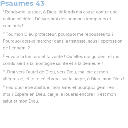
Psaumes 43
1
Rends-moi justice, ô Dieu, défends ma cause contre une
nation infidèle ! Délivre-moi des hommes trompeurs et
criminels !
2
Toi, mon Dieu protecteur, pourquoi me repousses-tu ?
Pourquoi dois-je marcher dans la tristesse, sous l’oppression
de l’ennemi ?
3
Envoie ta lumière et ta vérité ! Qu’elles me guident et me
conduisent à ta montagne sainte et à ta demeure !
4
J’irai vers l’autel de Dieu, vers Dieu, ma joie et mon
allégresse, et je te célébrerai sur la harpe, ô Dieu, mon Dieu !
5
Pourquoi être abattue, mon âme, et pourquoi gémir en
moi ? Espère en Dieu, car je le louerai encore ! Il est mon
salut et mon Dieu.