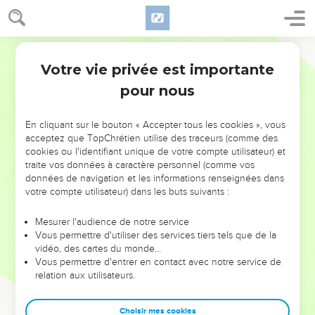
Votre vie privée est importante
pour nous
NE MANQUEZ PAS L’ÉVÉNEMENT
En cliquant sur le bouton « Accepter tous les cookies », vous
DE L’ANNÉE !
acceptez que TopChrétien utilise des traceurs (comme des
cookies ou l'identifiant unique de votre compte utilisateur) et
ET SI LEURS ERREURS POUVAIENT VOUS ÉVITER LES
traite vos données à caractère personnel (comme vos
VOTRES ?
données de navigation et les informations renseignées dans
votre compte utilisateur) dans les buts suivants :
On admire souvent les leaders pour leurs réussites, leur impact,
leur foi ou leur vision. Mais on voit moins les doutes, les erreurs
Mesurer l'audience de notre service
Vous permettre d'utiliser des services tiers tels que de la
et les saisons difficiles qu'ils ont traversés, alors même que ce
vidéo, des cartes du monde…
sont elles qui les ont façonnés.
Vous permettre d'entrer en contact avec notre service de
relation aux utilisateurs.
Dans cette conférence, leaders, entrepreneurs, et responsables
reviennent sur les erreurs marquantes de leur parcours et les
clés pour avancer avec plus de sagesse afin que leurs erreurs
Choisir mes cookies