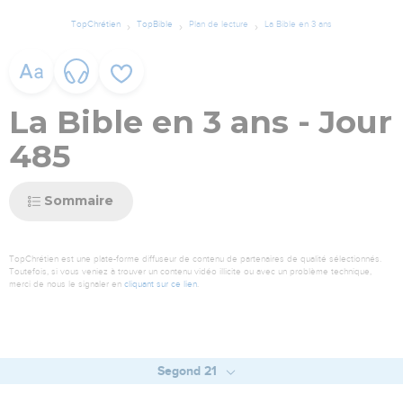
TopChrétien
TopBible
Plan de lecture
La Bible en 3 ans
La Bible en 3 ans - Jour
485
Sommaire
TopChrétien est une plate-forme diffuseur de contenu de partenaires de qualité sélectionnés.
Toutefois, si vous veniez à trouver un contenu vidéo illicite ou avec un problème technique,
merci de nous le signaler en
cliquant sur ce lien
.
Segond 21