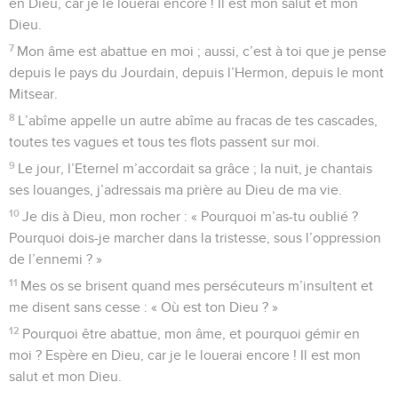
en Dieu, car je le louerai encore ! Il est mon salut et mon
Dieu.
7
Mon âme est abattue en moi ; aussi, c’est à toi que je pense
depuis le pays du Jourdain, depuis l’Hermon, depuis le mont
Mitsear.
8
L’abîme appelle un autre abîme au fracas de tes cascades,
toutes tes vagues et tous tes flots passent sur moi.
9
Le jour, l’Eternel m’accordait sa grâce ; la nuit, je chantais
ses louanges, j’adressais ma prière au Dieu de ma vie.
10
Je dis à Dieu, mon rocher : « Pourquoi m’as-tu oublié ?
Pourquoi dois-je marcher dans la tristesse, sous l’oppression
de l’ennemi ? »
11
Mes os se brisent quand mes persécuteurs m’insultent et
me disent sans cesse : « Où est ton Dieu ? »
12
Pourquoi être abattue, mon âme, et pourquoi gémir en
moi ? Espère en Dieu, car je le louerai encore ! Il est mon
salut et mon Dieu.