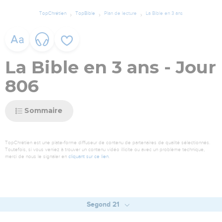
TopChrétien
TopBible
Plan de lecture
La Bible en 3 ans
La Bible en 3 ans - Jour
806
Sommaire
TopChrétien est une plate-forme diffuseur de contenu de partenaires de qualité sélectionnés.
Toutefois, si vous veniez à trouver un contenu vidéo illicite ou avec un problème technique,
merci de nous le signaler en
cliquant sur ce lien
.
Segond 21