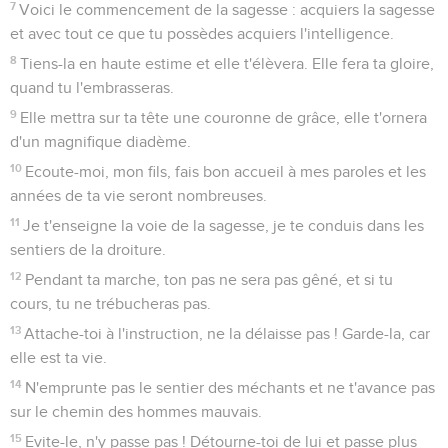
7
Voici le commencement de la sagesse : acquiers la sagesse
et avec tout ce que tu possèdes acquiers l'intelligence.
8
Tiens-la en haute estime et elle t'élèvera. Elle fera ta gloire,
quand tu l'embrasseras.
9
Elle mettra sur ta tête une couronne de grâce, elle t'ornera
d'un magnifique diadème.
10
Ecoute-moi, mon fils, fais bon accueil à mes paroles et les
années de ta vie seront nombreuses.
11
Je t'enseigne la voie de la sagesse, je te conduis dans les
sentiers de la droiture.
12
Pendant ta marche, ton pas ne sera pas gêné, et si tu
cours, tu ne trébucheras pas.
13
Attache-toi à l'instruction, ne la délaisse pas ! Garde-la, car
elle est ta vie.
14
N'emprunte pas le sentier des méchants et ne t'avance pas
sur le chemin des hommes mauvais.
15
Evite-le, n'y passe pas ! Détourne-toi de lui et passe plus