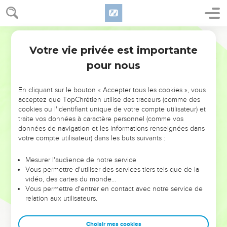
Votre vie privée est importante
pour nous
NE MANQUEZ PAS L’ÉVÉNEMENT
En cliquant sur le bouton « Accepter tous les cookies », vous
DE L’ANNÉE !
acceptez que TopChrétien utilise des traceurs (comme des
cookies ou l'identifiant unique de votre compte utilisateur) et
ET SI LEURS ERREURS POUVAIENT VOUS ÉVITER LES
traite vos données à caractère personnel (comme vos
VOTRES ?
données de navigation et les informations renseignées dans
votre compte utilisateur) dans les buts suivants :
On admire souvent les leaders pour leurs réussites, leur impact,
leur foi ou leur vision. Mais on voit moins les doutes, les erreurs
Mesurer l'audience de notre service
Vous permettre d'utiliser des services tiers tels que de la
et les saisons difficiles qu'ils ont traversés, alors même que ce
vidéo, des cartes du monde…
sont elles qui les ont façonnés.
Vous permettre d'entrer en contact avec notre service de
relation aux utilisateurs.
Dans cette conférence, leaders, entrepreneurs, et responsables
reviennent sur les erreurs marquantes de leur parcours et les
clés pour avancer avec plus de sagesse afin que leurs erreurs
Choisir mes cookies