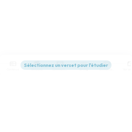
Contenus
Versions
Commentaires
Strong
Dictionnaire
Paramètres de lecture
Afficher les numéros de versets
Mode dyslexique
Désactivé
Simple
Coul
eur