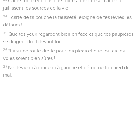
Garde ton cœur plus que toute autre chose, car de lui
jaillissent les sources de la vie.
24
Ecarte de ta bouche la fausseté, éloigne de tes lèvres les
détours !
25
Que tes yeux regardent bien en face et que tes paupières
se dirigent droit devant toi.
26
*Fais une route droite pour tes pieds et que toutes tes
voies soient bien sûres !
27
Ne dévie ni à droite ni à gauche et détourne ton pied du
mal.