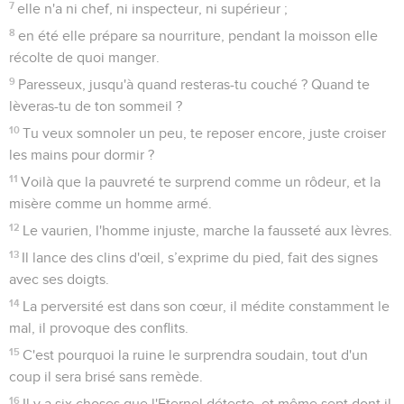
7
elle n'a ni chef, ni inspecteur, ni supérieur ;
8
en été elle prépare sa nourriture, pendant la moisson elle
récolte de quoi manger.
9
Paresseux, jusqu'à quand resteras-tu couché ? Quand te
lèveras-tu de ton sommeil ?
10
Tu veux somnoler un peu, te reposer encore, juste croiser
les mains pour dormir ?
11
Voilà que la pauvreté te surprend comme un rôdeur, et la
misère comme un homme armé.
12
Le vaurien, l'homme injuste, marche la fausseté aux lèvres.
13
Il lance des clins d'œil, s’exprime du pied, fait des signes
avec ses doigts.
14
La perversité est dans son cœur, il médite constamment le
mal, il provoque des conflits.
15
C'est pourquoi la ruine le surprendra soudain, tout d'un
coup il sera brisé sans remède.
16
Il y a six choses que l'Eternel déteste, et même sept dont il