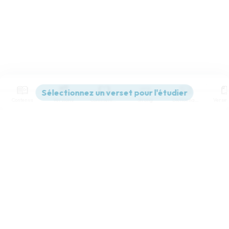
Contenus
Versions
Commentaires
Strong
Dictionnaire
Paramètres de lecture
Afficher les numéros de versets
Mode dyslexique
Désactivé
Simple
Coul
eur