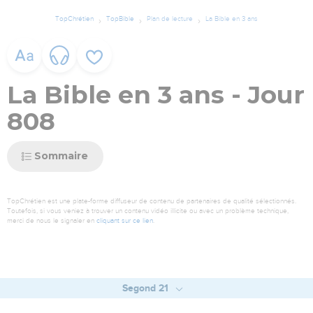
TopChrétien
TopBible
Plan de lecture
La Bible en 3 ans
La Bible en 3 ans - Jour
808
Sommaire
TopChrétien est une plate-forme diffuseur de contenu de partenaires de qualité sélectionnés.
Toutefois, si vous veniez à trouver un contenu vidéo illicite ou avec un problème technique,
merci de nous le signaler en
cliquant sur ce lien
.
Segond 21