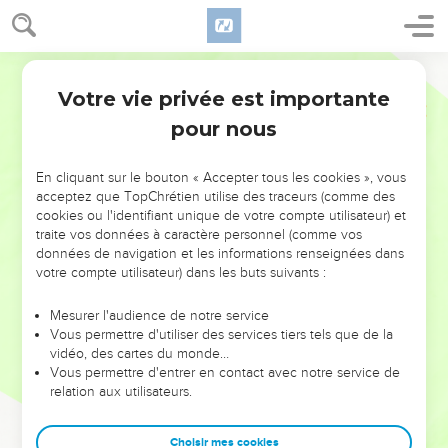
Votre vie privée est importante
pour nous
NE MANQUEZ PAS L’ÉVÉNEMENT
En cliquant sur le bouton « Accepter tous les cookies », vous
DE L’ANNÉE !
acceptez que TopChrétien utilise des traceurs (comme des
cookies ou l'identifiant unique de votre compte utilisateur) et
ET SI LEURS ERREURS POUVAIENT VOUS ÉVITER LES
traite vos données à caractère personnel (comme vos
VOTRES ?
données de navigation et les informations renseignées dans
votre compte utilisateur) dans les buts suivants :
On admire souvent les leaders pour leurs réussites, leur impact,
leur foi ou leur vision. Mais on voit moins les doutes, les erreurs
Mesurer l'audience de notre service
Vous permettre d'utiliser des services tiers tels que de la
et les saisons difficiles qu'ils ont traversés, alors même que ce
vidéo, des cartes du monde…
sont elles qui les ont façonnés.
Vous permettre d'entrer en contact avec notre service de
relation aux utilisateurs.
Dans cette conférence, leaders, entrepreneurs, et responsables
reviennent sur les erreurs marquantes de leur parcours et les
clés pour avancer avec plus de sagesse afin que leurs erreurs
Choisir mes cookies