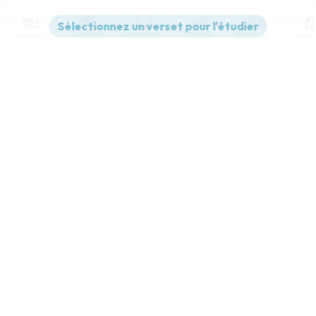
Contenus
Versions
Commentaires
Strong
Dictionnaire
Paramètres de lecture
Afficher les numéros de versets
Mode dyslexique
Désactivé
Simple
Coul
eur
Police d'écriture
Serif
Sans-serif
Taille de texte
Grand
Moyen
Petit