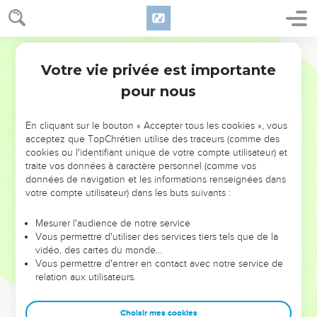
Votre vie privée est importante
pour nous
NE MANQUEZ PAS L’ÉVÉNEMENT
En cliquant sur le bouton « Accepter tous les cookies », vous
DE L’ANNÉE !
acceptez que TopChrétien utilise des traceurs (comme des
cookies ou l'identifiant unique de votre compte utilisateur) et
ET SI LEURS ERREURS POUVAIENT VOUS ÉVITER LES
traite vos données à caractère personnel (comme vos
VOTRES ?
données de navigation et les informations renseignées dans
votre compte utilisateur) dans les buts suivants :
On admire souvent les leaders pour leurs réussites, leur impact,
leur foi ou leur vision. Mais on voit moins les doutes, les erreurs
Mesurer l'audience de notre service
Vous permettre d'utiliser des services tiers tels que de la
et les saisons difficiles qu'ils ont traversés, alors même que ce
vidéo, des cartes du monde…
sont elles qui les ont façonnés.
Vous permettre d'entrer en contact avec notre service de
relation aux utilisateurs.
Dans cette conférence, leaders, entrepreneurs, et responsables
reviennent sur les erreurs marquantes de leur parcours et les
clés pour avancer avec plus de sagesse afin que leurs erreurs
Choisir mes cookies