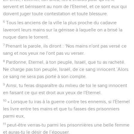
servent et bénissent au nom de l'Eternel, et ce sont eux qui
doivent juger toute contestation et toute blessure.
6
Tous les anciens de la ville la plus proche du cadavre
laveront leurs mains sur la génisse à laquelle on a brisé la
nuque dans le torrent.
7
Prenant la parole, ils diront : ‘Nos mains n'ont pas versé ce
sang et nos yeux ne l'ont pas vu verser.
8
Pardonne, Eternel, à ton peuple, Israël, que tu as racheté.
Ne charge pas ton peuple, Israël, de ce sang innocent.’Alors
ce sang ne sera pas porté à son compte.
9
Ainsi, tu feras disparaître du milieu de toi le sang innocent
en faisant ce qui est droit aux yeux de l'Eternel.
10
» Lorsque tu iras à la guerre contre tes ennemis, si l'Eternel
les livre entre tes mains et que tu fasses des prisonniers
parmi eux,
11
peut-être verras-tu parmi les prisonnières une belle femme
et auras-tu le désir de l’épouser.