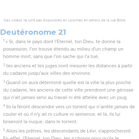
Ces vidéos ne sont pas disponibles en colonnes en dehors de la vue Bible.
Deutéronome 21
1
» Si, dans le pays dont l'Eternel, ton Dieu, te donne la
possession, l'on trouve étendu au milieu d'un champ un
homme mort, sans que l'on sache qui l'a tué,
2
tes anciens et tes juges iront mesurer les distances à partir
du cadavre jusqu'aux villes des environs.
3
Quand on aura déterminé quelle est la ville la plus proche
du cadavre, les anciens de cette ville prendront une génisse
qui n'ait jamais servi au travail ni été attelée avec un joug.
4
Ils la feront descendre vers un torrent qui n’arrête jamais de
couler et où il n'y ait ni culture ni semence, et là, ils lui
briseront la nuque, dans le torrent.
5
Alors les prêtres, les descendants de Lévi, s'approcheront.
En effet, l'Eternel, ton Dieu, les a choisis pour qu'ils le