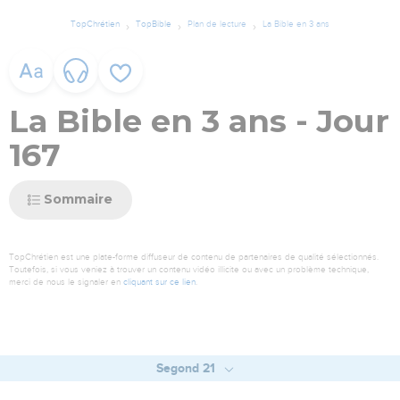
TopChrétien
TopBible
Plan de lecture
La Bible en 3 ans
La Bible en 3 ans - Jour
167
Sommaire
TopChrétien est une plate-forme diffuseur de contenu de partenaires de qualité sélectionnés.
Toutefois, si vous veniez à trouver un contenu vidéo illicite ou avec un problème technique,
merci de nous le signaler en
cliquant sur ce lien
.
Segond 21