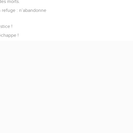
des morts.
un refuge : n’abandonne
tice !
échappe !