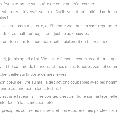
 lèvres retombe sur la tête de ceux qui m’encerclent !
nts soient déversés sur eux ! Qu’ils soient précipités dans le fe
lus !
bsistera pas sur la terre, et l’homme violent sera sans répit pou
ait droit au malheureux, il rend justice aux pauvres.
reront ton nom, les hommes droits habiteront en ta présence.
el, je fais appel à toi. Viens vite à mon secours, écoute-moi quan
vant toi comme de l’encens, et mes mains tendues vers toi comme
he, veille sur la porte de mes lèvres !
on cœur se livre au mal, à des actions coupables avec les hom
prenne aucune part à leurs festins !
c’est une faveur ; s’il me corrige, c’est de l’huile sur ma tête : ell
prier face à leurs méchancetés.
 précipités contre les rochers, et l’on écoutera mes paroles, car 