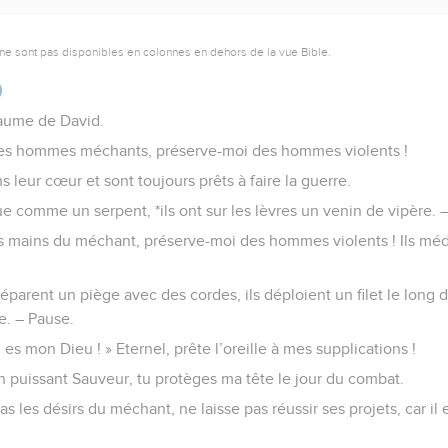
ne sont pas disponibles en colonnes en dehors de la vue Bible.
0
aume de David.
 des hommes méchants, préserve-moi des hommes violents !
s leur cœur et sont toujours prêts à faire la guerre.
gue comme un serpent, *ils ont sur les lèvres un venin de vipère. 
s mains du méchant, préserve-moi des hommes violents ! Ils méd
parent un piège avec des cordes, ils déploient un filet le long 
. – Pause.
Tu es mon Dieu ! » Eternel, prête l’oreille à mes supplications !
n puissant Sauveur, tu protèges ma tête le jour du combat.
s les désirs du méchant, ne laisse pas réussir ses projets, car il en