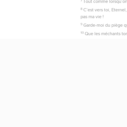
7
Tout comme lorsqu’on l
8
C’est vers toi, Eterne
pas ma vie !
9
Garde-moi du piège qu
10
Que les méchants tom