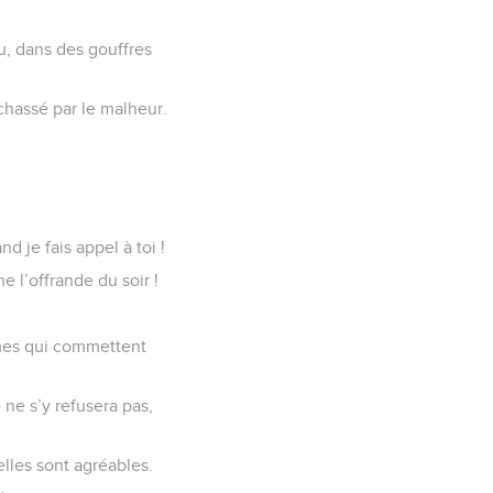
u, dans des gouffres
rchassé par le malheur.
d je fais appel à toi !
 l’offrande du soir !
mes qui commettent
e ne s’y refusera pas,
elles sont agréables.