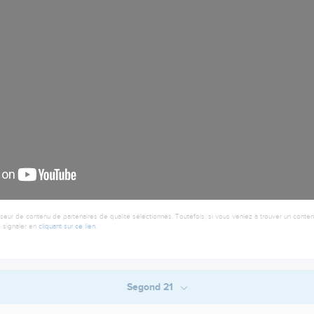
seur de contenu de partenaires de qualité sélectionnés. Toutefois, si vous veniez à trouver un contenu
 signaler en
cliquant sur ce lien
.
Segond 21