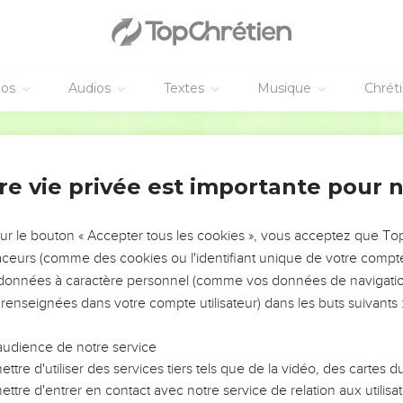
éos
Audios
Textes
Musique
Chrét
re vie privée est importante pour 
NEMENT DE L’ANNÉE !
ÉVITER LES VOTRES ?
sur le bouton « Accepter tous les cookies », vous acceptez que T
traceurs (comme des cookies ou l'identifiant unique de votre compte 
tes, leur impact, leur foi ou leur vision. Mais on voit
s données à caractère personnel (comme vos données de navigatio
fficiles qu'ils ont traversés, alors même que ce sont
 renseignées dans votre compte utilisateur) dans les buts suivants 
audience de notre service
s, et responsables reviennent sur les erreurs
 avancer avec plus de sagesse afin que leurs erreurs
ttre d'utiliser des services tiers tels que de la vidéo, des cartes
un ministère, une équipe, un groupe ou une famille,
ttre d'entrer en contact avec notre service de relation aux utilisat