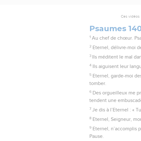
Ces vidéos 
Psaumes 14
1
Au chef de chœur. Ps
2
Eternel, délivre-moi
3
Ils méditent le mal dan
4
Ils aiguisent leur lan
5
Eternel, garde-moi de
tomber.
6
Des orgueilleux me pré
tendent une embuscade
7
Je dis à l’Eternel : « 
8
Eternel, Seigneur, mo
9
Eternel, n’accomplis pa
Pause.