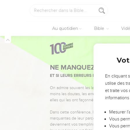
Au quotidien
Bible
Vid
Vot
NE MANQUEZ PAS L’ÉVÉ
ET SI LEURS ERREURS POUVAIENT VOUS 
En cliquant 
utilise des 
On admire souvent les leaders pour leurs réussi
et traite vo
moins les doutes, les erreurs et les saisons di
informations
elles qui les ont façonnés.
Mesurer l'
Dans cette conférence, leaders, entrepreneur
marquantes de leur parcours et les clés pour
Vous perme
deviennent vos tremplins. Que vous guidiez 
Vous perme