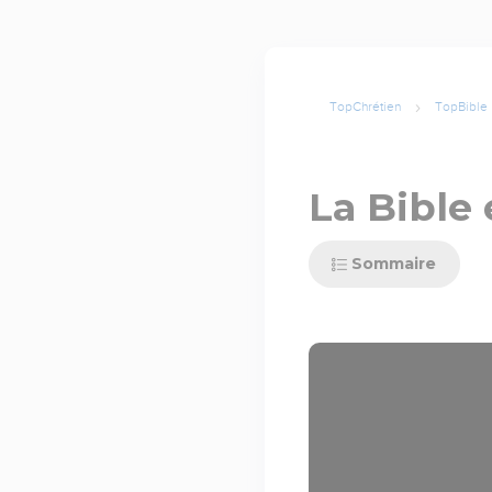
TopChrétien
TopBible
La Bible 
Sommaire