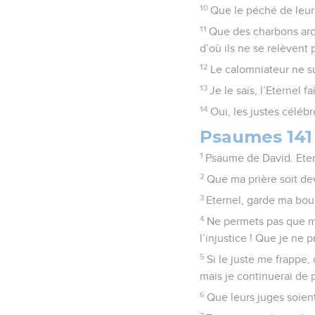
10
Que le péché de leurs
11
Que des charbons arde
d’où ils ne se relèvent p
12
Le calomniateur ne su
13
Je le sais, l’Eternel f
14
Oui, les justes céléb
Psaumes 141
1
Psaume de David. Etern
2
Que ma prière soit de
3
Eternel, garde ma bouc
4
Ne permets pas que m
l’injustice ! Que je ne 
5
Si le juste me frappe, 
mais je continuerai de 
6
Que leurs juges soient