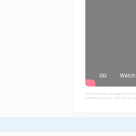
TopChrétien est une plate-forme diffu
problème technique, merci de nous le