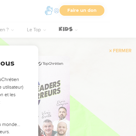
Faire un don
ien ?
Le Top
FERMER
nous
opChrétien
utilisateur)
n et les
:
 du monde…
eurs.