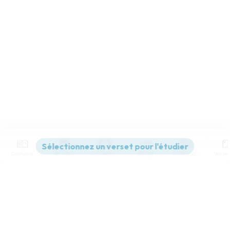
Contenus
Versions
Commentaires
Strong
Dictionnaire
Paramètres de lecture
Afficher les numéros de versets