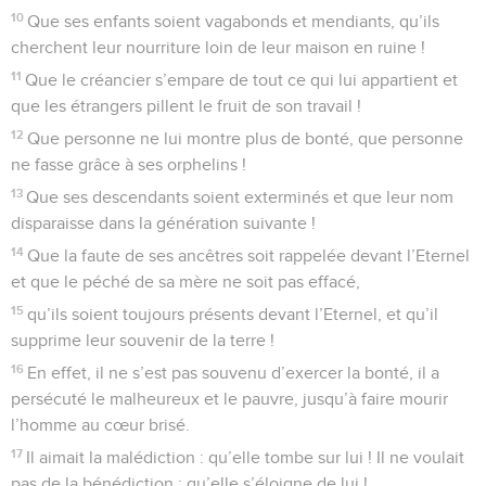
10
Que ses enfants soient vagabonds et mendiants, qu’ils
cherchent leur nourriture loin de leur maison en ruine !
11
Que le créancier s’empare de tout ce qui lui appartient et
que les étrangers pillent le fruit de son travail !
12
Que personne ne lui montre plus de bonté, que personne
ne fasse grâce à ses orphelins !
13
Que ses descendants soient exterminés et que leur nom
disparaisse dans la génération suivante !
14
Que la faute de ses ancêtres soit rappelée devant l’Eternel
et que le péché de sa mère ne soit pas effacé,
15
qu’ils soient toujours présents devant l’Eternel, et qu’il
supprime leur souvenir de la terre !
16
En effet, il ne s’est pas souvenu d’exercer la bonté, il a
persécuté le malheureux et le pauvre, jusqu’à faire mourir
l’homme au cœur brisé.
17
Il aimait la malédiction : qu’elle tombe sur lui ! Il ne voulait
pas de la bénédiction : qu’elle s’éloigne de lui !