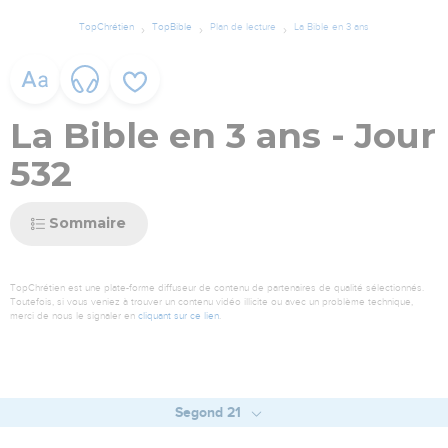
TopChrétien
TopBible
Plan de lecture
La Bible en 3 ans
La Bible en 3 ans - Jour
532
Sommaire
TopChrétien est une plate-forme diffuseur de contenu de partenaires de qualité sélectionnés.
Toutefois, si vous veniez à trouver un contenu vidéo illicite ou avec un problème technique,
merci de nous le signaler en
cliquant sur ce lien
.
Segond 21