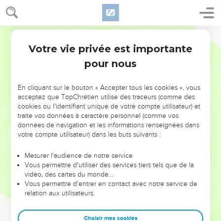
Votre vie privée est importante
pour nous
NE MANQUEZ PAS L’ÉVÉNEMENT
En cliquant sur le bouton « Accepter tous les cookies », vous
DE L’ANNÉE !
acceptez que TopChrétien utilise des traceurs (comme des
cookies ou l'identifiant unique de votre compte utilisateur) et
ET SI LEURS ERREURS POUVAIENT VOUS ÉVITER LES
traite vos données à caractère personnel (comme vos
VOTRES ?
données de navigation et les informations renseignées dans
votre compte utilisateur) dans les buts suivants :
On admire souvent les leaders pour leurs réussites, leur impact,
leur foi ou leur vision. Mais on voit moins les doutes, les erreurs
Mesurer l'audience de notre service
Vous permettre d'utiliser des services tiers tels que de la
et les saisons difficiles qu'ils ont traversés, alors même que ce
vidéo, des cartes du monde…
sont elles qui les ont façonnés.
Vous permettre d'entrer en contact avec notre service de
relation aux utilisateurs.
Dans cette conférence, leaders, entrepreneurs, et responsables
reviennent sur les erreurs marquantes de leur parcours et les
clés pour avancer avec plus de sagesse afin que leurs erreurs
Choisir mes cookies