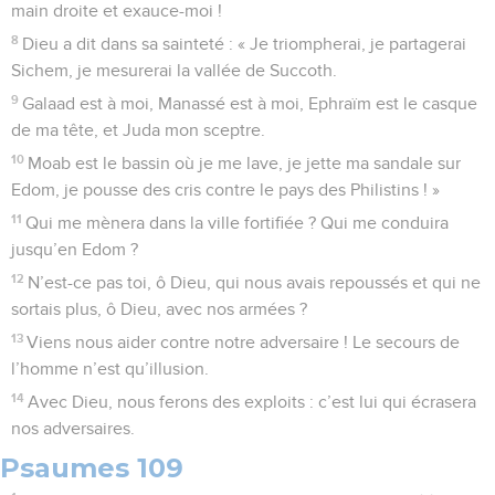
main droite et exauce-moi !
8
Dieu a dit dans sa sainteté : « Je triompherai, je partagerai
Sichem, je mesurerai la vallée de Succoth.
9
Galaad est à moi, Manassé est à moi, Ephraïm est le casque
de ma tête, et Juda mon sceptre.
10
Moab est le bassin où je me lave, je jette ma sandale sur
Edom, je pousse des cris contre le pays des Philistins ! »
11
Qui me mènera dans la ville fortifiée ? Qui me conduira
jusqu’en Edom ?
12
N’est-ce pas toi, ô Dieu, qui nous avais repoussés et qui ne
sortais plus, ô Dieu, avec nos armées ?
13
Viens nous aider contre notre adversaire ! Le secours de
l’homme n’est qu’illusion.
14
Avec Dieu, nous ferons des exploits : c’est lui qui écrasera
nos adversaires.
Psaumes 109