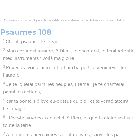
Ces vidéos ne sont pas disponibles en colonnes en dehors de la vue Bible.
Psaumes 108
1
Chant, psaume de David.
2
Mon cœur est rassuré, ô Dieu ; je chanterai, je ferai retentir
mes instruments : voilà ma gloire !
3
Réveillez-vous, mon luth et ma harpe ! Je veux réveiller
l’aurore.
4
Je te louerai parmi les peuples, Eternel, je te chanterai
parmi les nations,
5
car ta bonté s’élève au-dessus du ciel, et ta vérité atteint
les nuages.
6
Elève-toi au-dessus du ciel, ô Dieu, et que ta gloire soit sur
toute la terre !
7
Afin que tes bien-aimés soient délivrés, sauve-les par ta