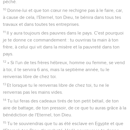
péché.
10
Donne-lui et que ton cœur ne rechigne pas à le faire, car,
à cause de cela, l'Eternel, ton Dieu, te bénira dans tous tes
travaux et dans toutes tes entreprises.
11
Il y aura toujours des pauvres dans le pays. C'est pourquoi
je te donne ce commandement : tu ouvriras ta main à ton
frère, à celui qui vit dans la misère et la pauvreté dans ton
pays.
12
» Si l'un de tes frères hébreux, homme ou femme, se vend
à toi, il te servira 6 ans, mais la septième année, tu le
renverras libre de chez toi.
13
Et lorsque tu le renverras libre de chez toi, tu ne le
renverras pas les mains vides.
14
Tu lui feras des cadeaux tirés de ton petit bétail, de ton
aire de battage, de ton pressoir, de ce que tu auras grâce à la
bénédiction de l'Eternel, ton Dieu.
15
Tu te souviendras que tu as été esclave en Egypte et que