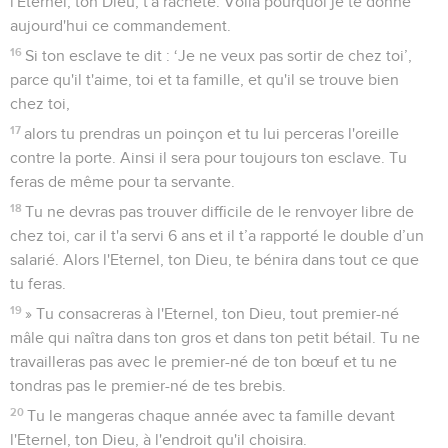
l'Eternel, ton Dieu, t'a racheté. Voilà pourquoi je te donne
aujourd'hui ce commandement.
16
Si ton esclave te dit : ‘Je ne veux pas sortir de chez toi’,
parce qu'il t'aime, toi et ta famille, et qu'il se trouve bien
chez toi,
17
alors tu prendras un poinçon et tu lui perceras l'oreille
contre la porte. Ainsi il sera pour toujours ton esclave. Tu
feras de même pour ta servante.
18
Tu ne devras pas trouver difficile de le renvoyer libre de
chez toi, car il t'a servi 6 ans et il t’a rapporté le double d’un
salarié. Alors l'Eternel, ton Dieu, te bénira dans tout ce que
tu feras.
19
» Tu consacreras à l'Eternel, ton Dieu, tout premier-né
mâle qui naîtra dans ton gros et dans ton petit bétail. Tu ne
travailleras pas avec le premier-né de ton bœuf et tu ne
tondras pas le premier-né de tes brebis.
20
Tu le mangeras chaque année avec ta famille devant
l'Eternel, ton Dieu, à l'endroit qu'il choisira.