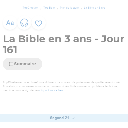
TopChrétien
TopBible
Plan de lecture
La Bible en 3 ans
La Bible en 3 ans - Jour
161
Sommaire
TopChrétien est une plate-forme diffuseur de contenu de partenaires de qualité sélectionnés.
Toutefois, si vous veniez à trouver un contenu vidéo illicite ou avec un problème technique,
merci de nous le signaler en
cliquant sur ce lien
.
Segond 21