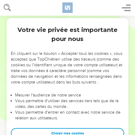
Votre vie privée est importante
pour nous
NE MANQUEZ PAS L’ÉVÉNEMENT
En cliquant sur le bouton « Accepter tous les cookies », vous
DE L’ANNÉE !
acceptez que TopChrétien utilise des traceurs (comme des
cookies ou l'identifiant unique de votre compte utilisateur) et
ET SI LEURS ERREURS POUVAIENT VOUS ÉVITER LES
traite vos données à caractère personnel (comme vos
VOTRES ?
données de navigation et les informations renseignées dans
votre compte utilisateur) dans les buts suivants :
On admire souvent les leaders pour leurs réussites, leur impact,
leur foi ou leur vision. Mais on voit moins les doutes, les erreurs
Mesurer l'audience de notre service
Vous permettre d'utiliser des services tiers tels que de la
et les saisons difficiles qu'ils ont traversés, alors même que ce
vidéo, des cartes du monde…
sont elles qui les ont façonnés.
Vous permettre d'entrer en contact avec notre service de
relation aux utilisateurs.
Dans cette conférence, leaders, entrepreneurs, et responsables
reviennent sur les erreurs marquantes de leur parcours et les
clés pour avancer avec plus de sagesse afin que leurs erreurs
Choisir mes cookies