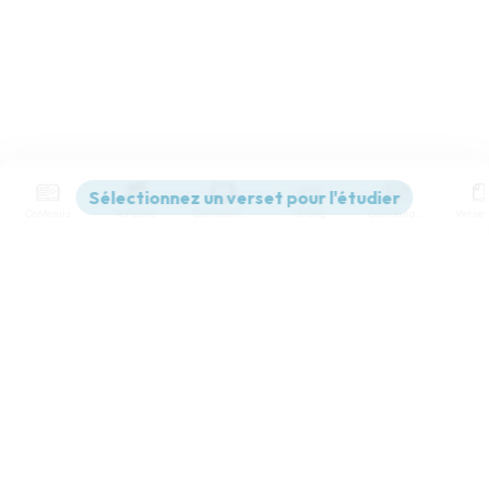
Contenus
Versions
Commentaires
Strong
Dictionnaire
Paramètres de lecture
Afficher les numéros de versets
Mode dyslexique
Désactivé
Simple
Coul
eur