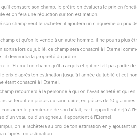
ilé qu'il consacre son champ, le prêtre en évaluera le prix en fon
ilé et on fera une réduction sur ton estimation.
ré son champ veut le racheter, il ajoutera un cinquième au prix de
e champ et qu'on le vende à un autre homme, il ne pourra plus êt
n sortira lors du jubilé, ce champ sera consacré à l'Eternel comm
: il deviendra la propriété du prêtre.
re à l'Eternel un champ qu'il a acquis et qui ne fait pas partie de
 le prix d'après ton estimation jusqu'à l'année du jubilé et cet h
 étant consacré à l'Eternel.
 champ retournera à la personne à qui on l’avait acheté et qui en a
ions se feront en pièces du sanctuaire, en pièces de 10 grammes.
consacrer le premier-né de son bétail, car il appartient déjà à l'
sse d’un veau ou d’un agneau, il appartient à l'Eternel.
l impur, on le rachètera au prix de ton estimation en y ajoutant un 
ra d'après ton estimation.