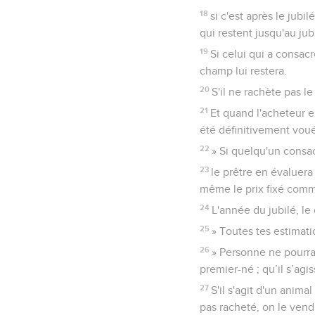
18
si c'est après le jub
qui restent jusqu'au jub
19
Si celui qui a consac
champ lui restera.
20
S'il ne rachète pas l
21
Et quand l'acheteur e
été définitivement voué 
22
» Si quelqu'un consac
23
le prêtre en évaluera
même le prix fixé comme
24
L'année du jubilé, le
25
» Toutes tes estimat
26
» Personne ne pourra 
premier-né ; qu’il s’agi
27
S'il s'agit d'un anima
pas racheté, on le vend