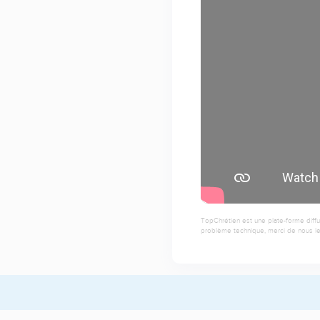
TopChrétien est une plate-forme diffu
problème technique, merci de nous le