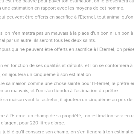
 vœu est trop pauvre pour payer ton estimation, on le présentera au
era une estimation en rapport avec les moyens de cet homme.
 qui peuvent être offerts en sacrifice à l'Eternel, tout animal qu'o
, on n'en mettra pas un mauvais à la place d'un bon ni un bon à 
al par un autre, ils seront tous les deux saints.
impurs qui ne peuvent être offerts en sacrifice à l'Eternel, on prés
on en fonction de ses qualités et défauts, et l'on se conformera à 
r, on ajoutera un cinquième à son estimation.
re sa maison comme une chose sainte pour l'Eternel, le prêtre en
n ou mauvais, et l'on s'en tiendra à l'estimation du prêtre.
ré sa maison veut la racheter, il ajoutera un cinquième au prix de
re à l'Eternel un champ de sa propriété, ton estimation sera en r
'argent pour 220 litres d'orge.
u jubilé qu'il consacre son champ, on s'en tiendra à ton estimatio