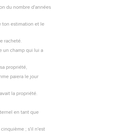
ction du nombre d'années
 ton estimation et le
re racheté.
e un champ qui lui a
 sa propriété,
omme paiera le jour
vait la propriété.
Eternel en tant que
cinquième ; s'il n'est