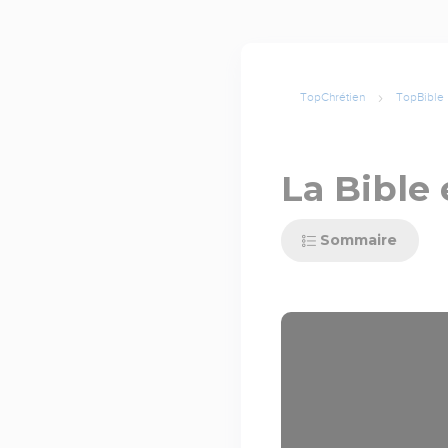
TopChrétien
TopBible
La Bible 
Sommaire