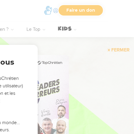
Faire un don
ien ?
Le Top
FERMER
nous
opChrétien
utilisateur)
n et les
:
 du monde…
eurs.