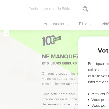
Au quotidien
Bible
Vid
Vot
NE MANQUEZ PAS L’ÉVÉ
ET SI LEURS ERREURS POUVAIENT VOUS 
En cliquant 
utilise des 
On admire souvent les leaders pour leurs réussi
et traite vo
moins les doutes, les erreurs et les saisons di
informations
elles qui les ont façonnés.
Mesurer l'
Dans cette conférence, leaders, entrepreneur
marquantes de leur parcours et les clés pour
Vous perme
deviennent vos tremplins. Que vous guidiez 
Vous perme