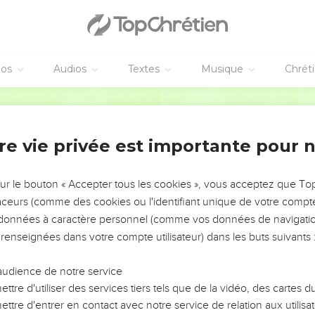
éos
Audios
Textes
Musique
Chrét
re vie privée est importante pour 
NEMENT DE L’ANNÉE !
ÉVITER LES VOTRES ?
sur le bouton « Accepter tous les cookies », vous acceptez que T
traceurs (comme des cookies ou l'identifiant unique de votre compte 
tes, leur impact, leur foi ou leur vision. Mais on voit
s données à caractère personnel (comme vos données de navigatio
fficiles qu'ils ont traversés, alors même que ce sont
 renseignées dans votre compte utilisateur) dans les buts suivants 
audience de notre service
s, et responsables reviennent sur les erreurs
 avancer avec plus de sagesse afin que leurs erreurs
ttre d'utiliser des services tiers tels que de la vidéo, des cartes
un ministère, une équipe, un groupe ou une famille,
ttre d'entrer en contact avec notre service de relation aux utilisat