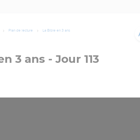
Plan de lecture
La Bible en 3 ans
en 3 ans - Jour 113