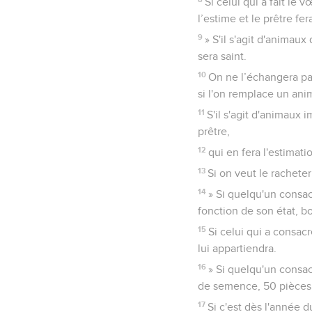
Si celui qui a fait le
l’estime et le prêtre f
9
» S'il s'agit d'animaux
sera saint.
10
On ne l’échangera pas
si l'on remplace un anim
11
S'il s'agit d'animaux 
prêtre,
12
qui en fera l'estimati
13
Si on veut le rachete
14
» Si quelqu'un consac
fonction de son état, bo
15
Si celui qui a consac
lui appartiendra.
16
» Si quelqu'un consac
de semence, 50 pièces d
17
Si c'est dès l'année d