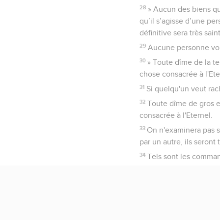
28
» Aucun des biens qu
qu’il s’agisse d’une pe
définitive sera très sain
29
Aucune personne voué
30
» Toute dîme de la ter
chose consacrée à l'Ete
31
Si quelqu'un veut rac
32
Toute dîme de gros et
consacrée à l'Eternel.
33
On n'examinera pas si
par un autre, ils seront
34
Tels sont les command