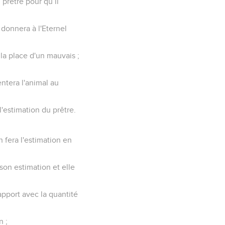
 prêtre pour qu’il
n donnera à l'Eternel
la place d'un mauvais ;
entera l'animal au
l'estimation du prêtre.
 fera l'estimation en
 son estimation et elle
apport avec la quantité
n ;