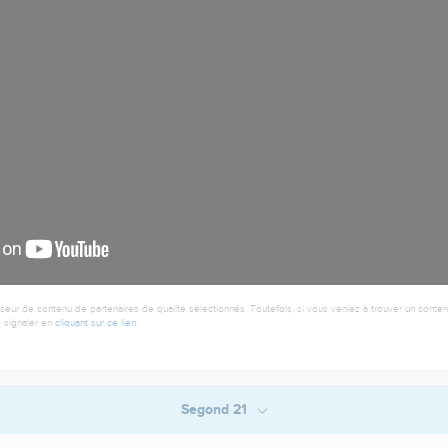
seur de contenu de partenaires de qualité sélectionnés. Toutefois, si vous veniez à trouver un contenu
 signaler en
cliquant sur ce lien
.
Segond 21