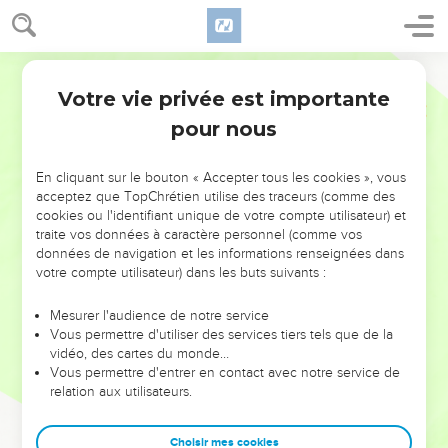
Votre vie privée est importante
pour nous
NE MANQUEZ PAS L’ÉVÉNEMENT
En cliquant sur le bouton « Accepter tous les cookies », vous
DE L’ANNÉE !
acceptez que TopChrétien utilise des traceurs (comme des
cookies ou l'identifiant unique de votre compte utilisateur) et
ET SI LEURS ERREURS POUVAIENT VOUS ÉVITER LES
traite vos données à caractère personnel (comme vos
VOTRES ?
données de navigation et les informations renseignées dans
votre compte utilisateur) dans les buts suivants :
On admire souvent les leaders pour leurs réussites, leur impact,
leur foi ou leur vision. Mais on voit moins les doutes, les erreurs
Mesurer l'audience de notre service
Vous permettre d'utiliser des services tiers tels que de la
et les saisons difficiles qu'ils ont traversés, alors même que ce
vidéo, des cartes du monde…
sont elles qui les ont façonnés.
Vous permettre d'entrer en contact avec notre service de
relation aux utilisateurs.
Dans cette conférence, leaders, entrepreneurs, et responsables
reviennent sur les erreurs marquantes de leur parcours et les
clés pour avancer avec plus de sagesse afin que leurs erreurs
Choisir mes cookies