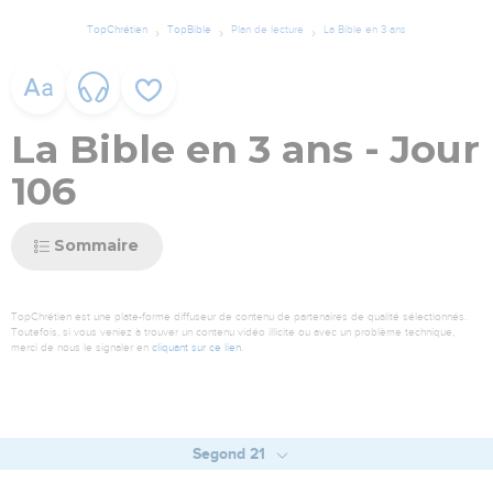
TopChrétien
TopBible
Plan de lecture
La Bible en 3 ans
La Bible en 3 ans - Jour
106
Sommaire
TopChrétien est une plate-forme diffuseur de contenu de partenaires de qualité sélectionnés.
Toutefois, si vous veniez à trouver un contenu vidéo illicite ou avec un problème technique,
merci de nous le signaler en
cliquant sur ce lien
.
Segond 21