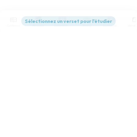
Contenus
Versions
Commentaires
Strong
Dictionnaire
Paramètres de lecture
Afficher les numéros de versets
Mode dyslexique
Désactivé
Simple
Coul
eur
Police d'écriture
Serif
Sans-serif
Taille de texte