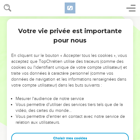
Votre vie privée est importante
pour nous
NE MANQUEZ PAS L’ÉVÉNEMENT
En cliquant sur le bouton « Accepter tous les cookies », vous
DE L’ANNÉE !
acceptez que TopChrétien utilise des traceurs (comme des
cookies ou l'identifiant unique de votre compte utilisateur) et
ET SI LEURS ERREURS POUVAIENT VOUS ÉVITER LES
traite vos données à caractère personnel (comme vos
VOTRES ?
données de navigation et les informations renseignées dans
votre compte utilisateur) dans les buts suivants :
On admire souvent les leaders pour leurs réussites, leur impact,
leur foi ou leur vision. Mais on voit moins les doutes, les erreurs
Mesurer l'audience de notre service
Vous permettre d'utiliser des services tiers tels que de la
et les saisons difficiles qu'ils ont traversés, alors même que ce
vidéo, des cartes du monde…
sont elles qui les ont façonnés.
Vous permettre d'entrer en contact avec notre service de
relation aux utilisateurs.
Dans cette conférence, leaders, entrepreneurs, et responsables
reviennent sur les erreurs marquantes de leur parcours et les
clés pour avancer avec plus de sagesse afin que leurs erreurs
Choisir mes cookies