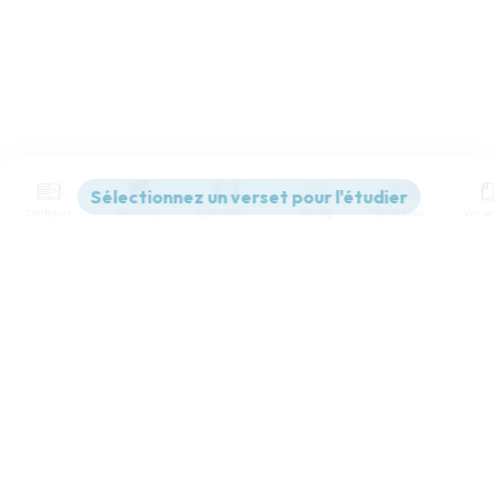
Contenus
Versions
Commentaires
Strong
Dictionnaire
Paramètres de lecture
Afficher les numéros de versets
Mode dyslexique
Désactivé
Simple
Coul
eur