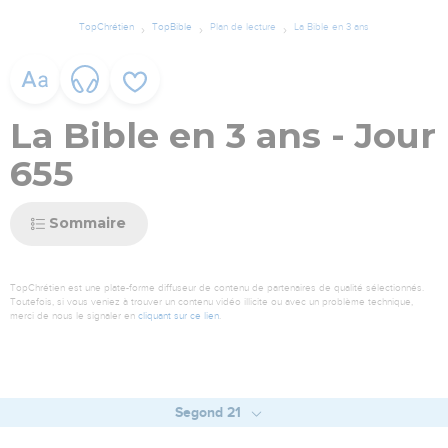
TopChrétien
TopBible
Plan de lecture
La Bible en 3 ans
La Bible en 3 ans - Jour
655
Sommaire
TopChrétien est une plate-forme diffuseur de contenu de partenaires de qualité sélectionnés.
Toutefois, si vous veniez à trouver un contenu vidéo illicite ou avec un problème technique,
merci de nous le signaler en
cliquant sur ce lien
.
Segond 21