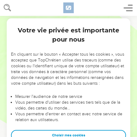
Votre vie privée est importante
pour nous
NE MANQUEZ PAS L’ÉVÉNEMENT
En cliquant sur le bouton « Accepter tous les cookies », vous
DE L’ANNÉE !
acceptez que TopChrétien utilise des traceurs (comme des
cookies ou l'identifiant unique de votre compte utilisateur) et
ET SI LEURS ERREURS POUVAIENT VOUS ÉVITER LES
traite vos données à caractère personnel (comme vos
VOTRES ?
données de navigation et les informations renseignées dans
votre compte utilisateur) dans les buts suivants :
On admire souvent les leaders pour leurs réussites, leur impact,
leur foi ou leur vision. Mais on voit moins les doutes, les erreurs
Mesurer l'audience de notre service
Vous permettre d'utiliser des services tiers tels que de la
et les saisons difficiles qu'ils ont traversés, alors même que ce
vidéo, des cartes du monde…
sont elles qui les ont façonnés.
Vous permettre d'entrer en contact avec notre service de
relation aux utilisateurs.
Dans cette conférence, leaders, entrepreneurs, et responsables
reviennent sur les erreurs marquantes de leur parcours et les
clés pour avancer avec plus de sagesse afin que leurs erreurs
Choisir mes cookies