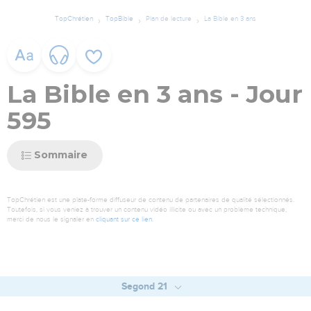
TopChrétien
TopBible
Plan de lecture
La Bible en 3 ans
La Bible en 3 ans - Jour
595
Sommaire
TopChrétien est une plate-forme diffuseur de contenu de partenaires de qualité sélectionnés.
Toutefois, si vous veniez à trouver un contenu vidéo illicite ou avec un problème technique,
merci de nous le signaler en
cliquant sur ce lien
.
Segond 21