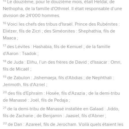
15
Le douzième, pour le douzième mois, était Heldaï, de
Nethopha, de la famille d'Othniel. Il était responsable d’une
division de 24'000 hommes.
16
Voici les chefs des tribus d'Israël. Prince des Rubénites :
Eliézer, fils de Zicri ; des Siméonites : Shephathia, fils de
Maaca ;
17
des Lévites : Hashabia, fils de Kemuel ; de la famille
d'Aaron : Tsadok ;
18
de Juda : Elihu, l’un des frères de David ; d'Issacar : Omri,
fils de Micaël ;
19
de Zabulon : Jishemaeja, fils d'Abdias ; de Nephthali :
Jerimoth, fils d'Azriel ;
20
des fils d'Ephraïm : Hosée, fils d'Azazia ; de la demi-tribu
de Manassé : Joël, fils de Pedaja ;
21
de la demi-tribu de Manassé installée en Galaad : Jiddo,
fils de Zacharie ; de Benjamin : Jaasiel, fils d'Abner ;
22
de Dan : Azareel, fils de Jerocham. Voilà quels étaient les