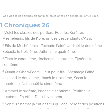
Ces vidéos ne sont pas disponibles en colonnes en dehors de la vue Bible.
1 Chroniques 26
1
Voici les classes des portiers. Pour les Koréites :
Meshélémia, fils de Koré, un des descendants d'Asaph.
2
Fils de Meshélémia : Zacharie l’aîné, Jediaël le deuxième,
Zebadia le troisième, Jathniel le quatrième,
3
Elam le cinquième, Jochanan le sixième, Eljoénaï le
septième.
4
Quant à Obed-Edom, il eut pour fils : Shemaeja l’aîné,
Jozabad le deuxième, Joach le troisième, Sacar le
quatrième, Nathanaël le cinquième,
5
Ammiel le sixième, Issacar le septième, Peulthaï le
huitième. En effet, Dieu l'avait béni.
6
Son fils Shemaeja eut des fils qui occupèrent des positions