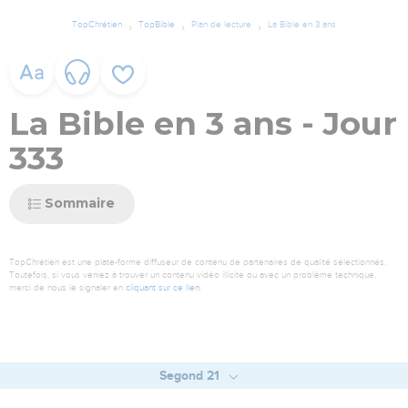
TopChrétien
TopBible
Plan de lecture
La Bible en 3 ans
La Bible en 3 ans - Jour
333
Sommaire
TopChrétien est une plate-forme diffuseur de contenu de partenaires de qualité sélectionnés.
Toutefois, si vous veniez à trouver un contenu vidéo illicite ou avec un problème technique,
merci de nous le signaler en
cliquant sur ce lien
.
Segond 21