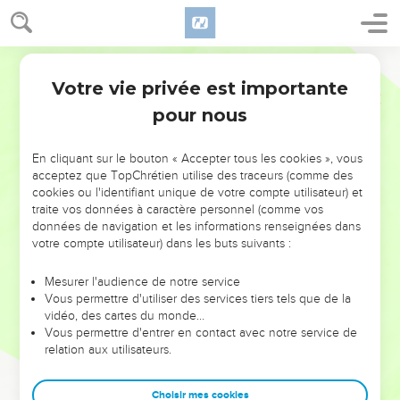
Votre vie privée est importante
pour nous
NE MANQUEZ PAS L’ÉVÉNEMENT
En cliquant sur le bouton « Accepter tous les cookies », vous
DE L’ANNÉE !
acceptez que TopChrétien utilise des traceurs (comme des
cookies ou l'identifiant unique de votre compte utilisateur) et
ET SI LEURS ERREURS POUVAIENT VOUS ÉVITER LES
traite vos données à caractère personnel (comme vos
VOTRES ?
données de navigation et les informations renseignées dans
votre compte utilisateur) dans les buts suivants :
On admire souvent les leaders pour leurs réussites, leur impact,
leur foi ou leur vision. Mais on voit moins les doutes, les erreurs
Mesurer l'audience de notre service
Vous permettre d'utiliser des services tiers tels que de la
et les saisons difficiles qu'ils ont traversés, alors même que ce
vidéo, des cartes du monde…
sont elles qui les ont façonnés.
Vous permettre d'entrer en contact avec notre service de
relation aux utilisateurs.
Dans cette conférence, leaders, entrepreneurs, et responsables
reviennent sur les erreurs marquantes de leur parcours et les
clés pour avancer avec plus de sagesse afin que leurs erreurs
Choisir mes cookies