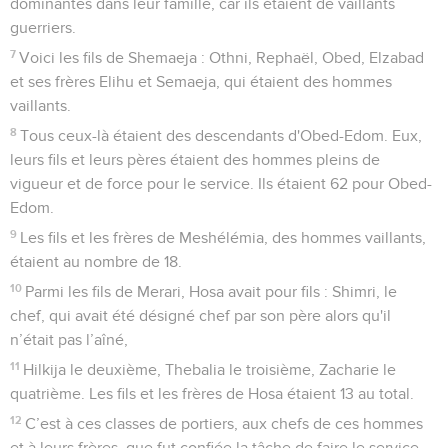
dominantes dans leur famille, car ils étaient de vaillants
guerriers.
7
Voici les fils de Shemaeja : Othni, Rephaël, Obed, Elzabad
et ses frères Elihu et Semaeja, qui étaient des hommes
vaillants.
8
Tous ceux-là étaient des descendants d'Obed-Edom. Eux,
leurs fils et leurs pères étaient des hommes pleins de
vigueur et de force pour le service. Ils étaient 62 pour Obed-
Edom.
9
Les fils et les frères de Meshélémia, des hommes vaillants,
étaient au nombre de 18.
10
Parmi les fils de Merari, Hosa avait pour fils : Shimri, le
chef, qui avait été désigné chef par son père alors qu'il
n’était pas l’aîné,
11
Hilkija le deuxième, Thebalia le troisième, Zacharie le
quatrième. Les fils et les frères de Hosa étaient 13 au total.
12
C’est à ces classes de portiers, aux chefs de ces hommes
et à leurs frères, que fut confiée la tâche de faire le service