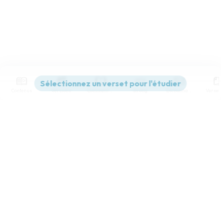
Contenus
Versions
Commentaires
Strong
Dictionnaire
Paramètres de lecture
Afficher les numéros de versets
Mode dyslexique
Désactivé
Simple
Coul
eur