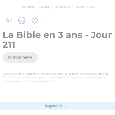
TopChrétien
TopBible
Plan de lecture
La Bible en 3 ans
La Bible en 3 ans - Jour
211
Sommaire
TopChrétien est une plate-forme diffuseur de contenu de partenaires de qualité sélectionnés.
Toutefois, si vous veniez à trouver un contenu vidéo illicite ou avec un problème technique,
merci de nous le signaler en
cliquant sur ce lien
.
Segond 21