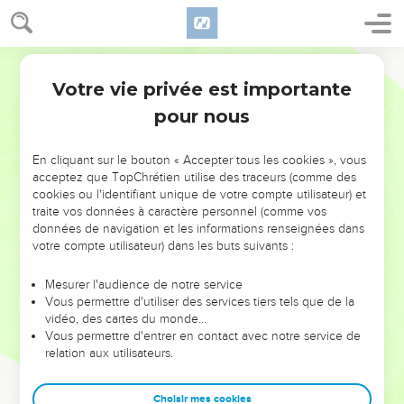
Votre vie privée est importante
pour nous
NE MANQUEZ PAS L’ÉVÉNEMENT
En cliquant sur le bouton « Accepter tous les cookies », vous
DE L’ANNÉE !
acceptez que TopChrétien utilise des traceurs (comme des
cookies ou l'identifiant unique de votre compte utilisateur) et
ET SI LEURS ERREURS POUVAIENT VOUS ÉVITER LES
traite vos données à caractère personnel (comme vos
VOTRES ?
données de navigation et les informations renseignées dans
votre compte utilisateur) dans les buts suivants :
On admire souvent les leaders pour leurs réussites, leur impact,
leur foi ou leur vision. Mais on voit moins les doutes, les erreurs
Mesurer l'audience de notre service
Vous permettre d'utiliser des services tiers tels que de la
et les saisons difficiles qu'ils ont traversés, alors même que ce
vidéo, des cartes du monde…
sont elles qui les ont façonnés.
Vous permettre d'entrer en contact avec notre service de
relation aux utilisateurs.
Dans cette conférence, leaders, entrepreneurs, et responsables
reviennent sur les erreurs marquantes de leur parcours et les
clés pour avancer avec plus de sagesse afin que leurs erreurs
Choisir mes cookies