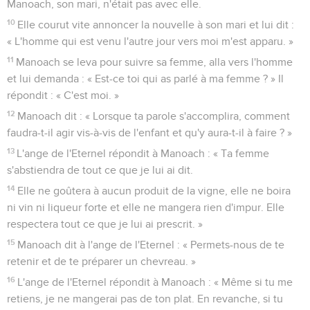
Manoach, son mari, n'était pas avec elle.
10
Elle courut vite annoncer la nouvelle à son mari et lui dit :
« L'homme qui est venu l'autre jour vers moi m'est apparu. »
11
Manoach se leva pour suivre sa femme, alla vers l'homme
et lui demanda : « Est-ce toi qui as parlé à ma femme ? » Il
répondit : « C'est moi. »
12
Manoach dit : « Lorsque ta parole s'accomplira, comment
faudra-t-il agir vis-à-vis de l'enfant et qu'y aura-t-il à faire ? »
13
L'ange de l'Eternel répondit à Manoach : « Ta femme
s'abstiendra de tout ce que je lui ai dit.
14
Elle ne goûtera à aucun produit de la vigne, elle ne boira
ni vin ni liqueur forte et elle ne mangera rien d'impur. Elle
respectera tout ce que je lui ai prescrit. »
15
Manoach dit à l'ange de l'Eternel : « Permets-nous de te
retenir et de te préparer un chevreau. »
16
L'ange de l'Eternel répondit à Manoach : « Même si tu me
retiens, je ne mangerai pas de ton plat. En revanche, si tu