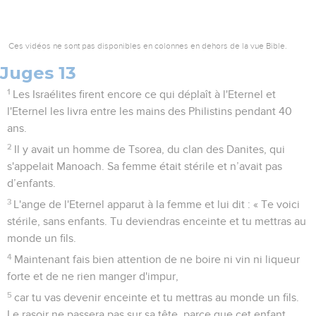
Ces vidéos ne sont pas disponibles en colonnes en dehors de la vue Bible.
Juges 13
1
Les Israélites firent encore ce qui déplaît à l'Eternel et
l'Eternel les livra entre les mains des Philistins pendant 40
ans.
2
Il y avait un homme de Tsorea, du clan des Danites, qui
s'appelait Manoach. Sa femme était stérile et n’avait pas
d’enfants.
3
L'ange de l'Eternel apparut à la femme et lui dit : « Te voici
stérile, sans enfants. Tu deviendras enceinte et tu mettras au
monde un fils.
4
Maintenant fais bien attention de ne boire ni vin ni liqueur
forte et de ne rien manger d'impur,
5
car tu vas devenir enceinte et tu mettras au monde un fils.
Le rasoir ne passera pas sur sa tête, parce que cet enfant