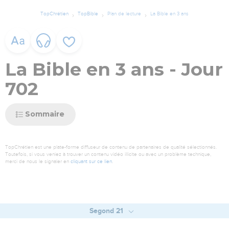
TopChrétien
TopBible
Plan de lecture
La Bible en 3 ans
La Bible en 3 ans - Jour
702
Sommaire
TopChrétien est une plate-forme diffuseur de contenu de partenaires de qualité sélectionnés.
Toutefois, si vous veniez à trouver un contenu vidéo illicite ou avec un problème technique,
merci de nous le signaler en
cliquant sur ce lien
.
Segond 21