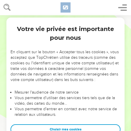
Votre vie privée est importante
pour nous
NE MANQUEZ PAS L’ÉVÉNEMENT
En cliquant sur le bouton « Accepter tous les cookies », vous
DE L’ANNÉE !
acceptez que TopChrétien utilise des traceurs (comme des
cookies ou l'identifiant unique de votre compte utilisateur) et
ET SI LEURS ERREURS POUVAIENT VOUS ÉVITER LES
traite vos données à caractère personnel (comme vos
VOTRES ?
données de navigation et les informations renseignées dans
votre compte utilisateur) dans les buts suivants :
On admire souvent les leaders pour leurs réussites, leur impact,
leur foi ou leur vision. Mais on voit moins les doutes, les erreurs
Mesurer l'audience de notre service
Vous permettre d'utiliser des services tiers tels que de la
et les saisons difficiles qu'ils ont traversés, alors même que ce
vidéo, des cartes du monde…
sont elles qui les ont façonnés.
Vous permettre d'entrer en contact avec notre service de
relation aux utilisateurs.
Dans cette conférence, leaders, entrepreneurs, et responsables
reviennent sur les erreurs marquantes de leur parcours et les
clés pour avancer avec plus de sagesse afin que leurs erreurs
Choisir mes cookies