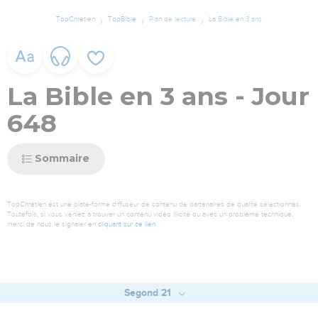
TopChrétien
TopBible
Plan de lecture
La Bible en 3 ans
La Bible en 3 ans - Jour
648
Sommaire
TopChrétien est une plate-forme diffuseur de contenu de partenaires de qualité sélectionnés.
Toutefois, si vous veniez à trouver un contenu vidéo illicite ou avec un problème technique,
merci de nous le signaler en
cliquant sur ce lien
.
Segond 21