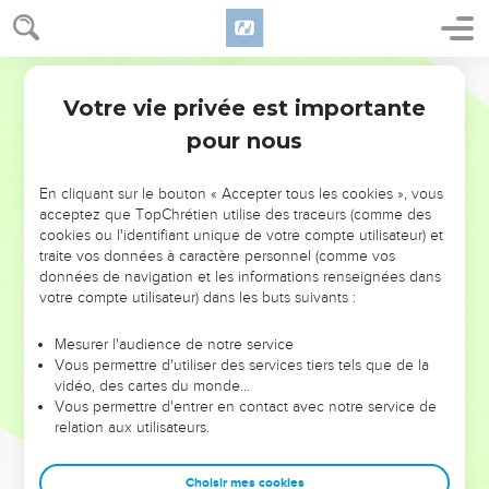
Votre vie privée est importante
pour nous
NE MANQUEZ PAS L’ÉVÉNEMENT
En cliquant sur le bouton « Accepter tous les cookies », vous
DE L’ANNÉE !
acceptez que TopChrétien utilise des traceurs (comme des
cookies ou l'identifiant unique de votre compte utilisateur) et
ET SI LEURS ERREURS POUVAIENT VOUS ÉVITER LES
traite vos données à caractère personnel (comme vos
VOTRES ?
données de navigation et les informations renseignées dans
votre compte utilisateur) dans les buts suivants :
On admire souvent les leaders pour leurs réussites, leur impact,
leur foi ou leur vision. Mais on voit moins les doutes, les erreurs
Mesurer l'audience de notre service
Vous permettre d'utiliser des services tiers tels que de la
et les saisons difficiles qu'ils ont traversés, alors même que ce
vidéo, des cartes du monde…
sont elles qui les ont façonnés.
Vous permettre d'entrer en contact avec notre service de
relation aux utilisateurs.
Dans cette conférence, leaders, entrepreneurs, et responsables
reviennent sur les erreurs marquantes de leur parcours et les
clés pour avancer avec plus de sagesse afin que leurs erreurs
Choisir mes cookies