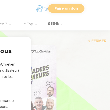
Faire un don
ien ?
Le Top
FERMER
nous
opChrétien
utilisateur)
n et les
:
 du monde…
eurs.