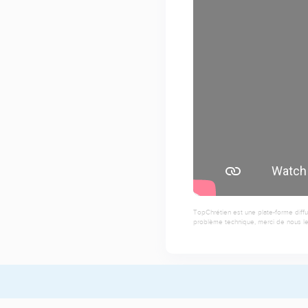
TopChrétien est une plate-forme diffu
problème technique, merci de nous le