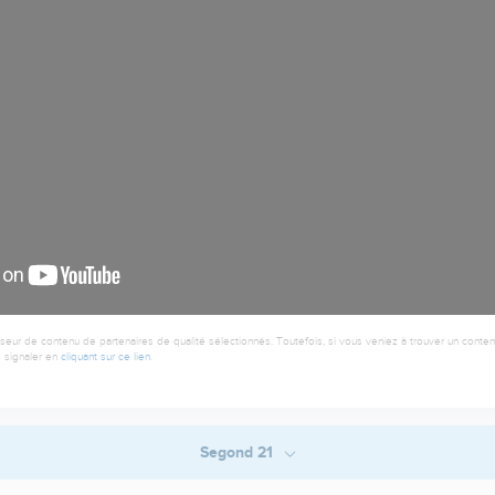
seur de contenu de partenaires de qualité sélectionnés. Toutefois, si vous veniez à trouver un contenu
 signaler en
cliquant sur ce lien
.
Segond 21