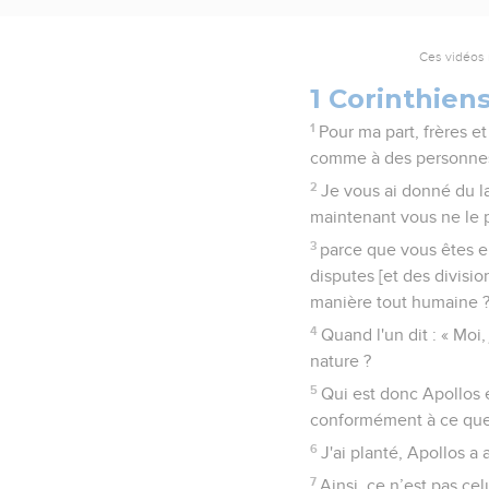
Ces vidéos 
1 Corinthiens
1
Pour ma part, frères e
comme à des personnes 
2
Je vous ai donné du la
maintenant vous ne le
3
parce que vous êtes en
disputes [et des divisi
manière tout humaine 
4
Quand l'un dit : « Moi
nature ?
5
Qui est donc Apollos 
conformément à ce que 
6
J'ai planté, Apollos a 
7
Ainsi, ce n’est pas ce