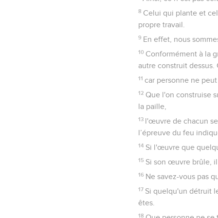
8
Celui qui plante et c
propre travail.
9
En effet, nous sommes
10
Conformément à la gr
autre construit dessus.
11
car personne ne peut 
12
Que l'on construise s
la paille,
13
l'œuvre de chacun sera
l’épreuve du feu indiq
14
Si l'œuvre que quelqu
15
Si son œuvre brûle, 
16
Ne savez-vous pas que
17
Si quelqu'un détruit l
êtes.
18
Que personne ne se t