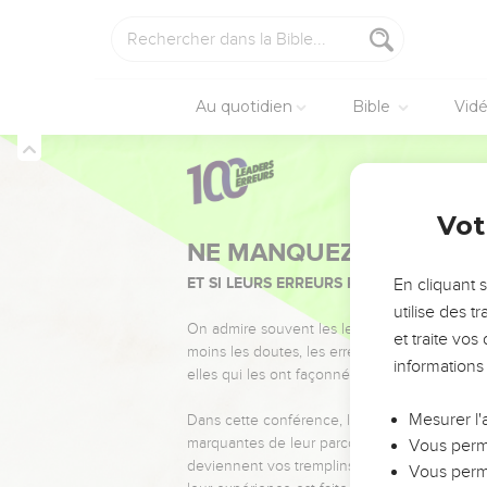
Au quotidien
Bible
Vid
Vot
NE MANQUEZ PAS L’ÉVÉ
ET SI LEURS ERREURS POUVAIENT VOUS 
En cliquant 
utilise des 
On admire souvent les leaders pour leurs réussi
et traite vo
moins les doutes, les erreurs et les saisons di
informations
elles qui les ont façonnés.
Mesurer l'
Dans cette conférence, leaders, entrepreneur
marquantes de leur parcours et les clés pour
Vous perme
deviennent vos tremplins. Que vous guidiez 
Vous perme