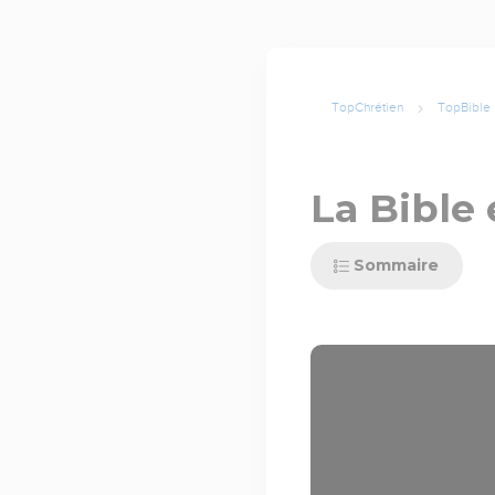
TopChrétien
TopBible
La Bible 
Sommaire