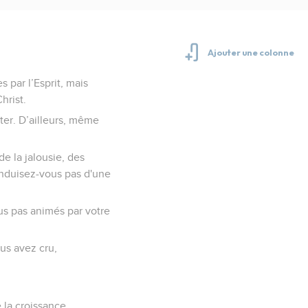
 par l’Esprit, mais
hrist.
rter. D’ailleurs, même
de la jalousie, des
conduisez-vous pas d'une
ous pas animés par votre
us avez cru,
 la croissance.