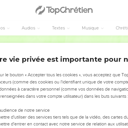
éos
Audios
Textes
Musique
Chrét
re vie privée est importante pour 
NEMENT DE L’ANNÉE !
ÉVITER LES VOTRES ?
sur le bouton « Accepter tous les cookies », vous acceptez que T
traceurs (comme des cookies ou l'identifiant unique de votre compte 
tes, leur impact, leur foi ou leur vision. Mais on voit
s données à caractère personnel (comme vos données de navigatio
fficiles qu'ils ont traversés, alors même que ce sont
 renseignées dans votre compte utilisateur) dans les buts suivants 
audience de notre service
s, et responsables reviennent sur les erreurs
 avancer avec plus de sagesse afin que leurs erreurs
ttre d'utiliser des services tiers tels que de la vidéo, des cartes
un ministère, une équipe, un groupe ou une famille,
ttre d'entrer en contact avec notre service de relation aux utilisat