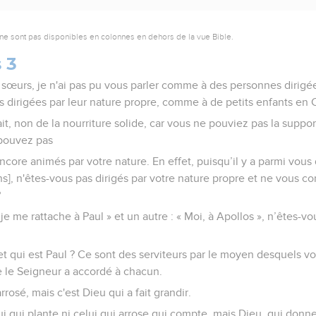
ne sont pas disponibles en colonnes en dehors de la vue Bible.
 3
t sœurs, je n'ai pas pu vous parler comme à des personnes dirigées
dirigées par leur nature propre, comme à de petits enfants en C
it, non de la nourriture solide, car vous ne pouviez pas la suppo
 pouvez pas
core animés par votre nature. En effet, puisqu’il y a parmi vous 
ons], n'êtes-vous pas dirigés par votre nature propre et ne vous 
?
, je me rattache à Paul » et un autre : « Moi, à Apollos », n’êtes-v
et qui est Paul ? Ce sont des serviteurs par le moyen desquels vo
le Seigneur a accordé à chacun.
arrosé, mais c'est Dieu qui a fait grandir.
lui qui plante ni celui qui arrose qui compte, mais Dieu, qui donne