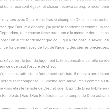
elui qui arrose sont égaux, et chacun recevra sa propre récompen
 ouvriers avec Dieu. Vous êtes le champ de Dieu, la constructio
âce que Dieu m'a donnée, j'ai posé le fondement comme un sage
 Cependant, que chacun fasse attention à la manière dont il const
poser un autre fondement que celui qui a été posé, à savoir Jésu
ur ce fondement avec de l'or, de l'argent, des pierres précieuses,
 dévoilée : le jour du jugement la fera connaître, car elle se rév
uera ce que vaut l'œuvre de chacun.
’un a construite sur le fondement subsiste, il recevra une réco
il perdra sa récompense ; lui-même sera sauvé, mais comme au tr
 vous êtes le temple de Dieu et que l'Esprit de Dieu habite en 
e temple de Dieu, Dieu le détruira, car le temple de Dieu est sain
rompe lui-même : si quelqu'un parmi vous pense être sage selon l