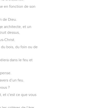
se en fonction de son
n de Dieu.
 architecte, et un
ruit dessus,
s-Christ.
 du bois, du foin ou de
élera dans le feu et
mpense.
avers d’un feu.
vous ?
t, et c'est ce que vous
es critères de l’ère