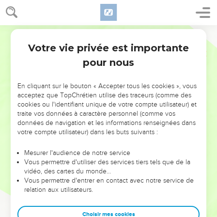
Votre vie privée est importante
pour nous
NE MANQUEZ PAS L’ÉVÉNEMENT
En cliquant sur le bouton « Accepter tous les cookies », vous
DE L’ANNÉE !
acceptez que TopChrétien utilise des traceurs (comme des
cookies ou l'identifiant unique de votre compte utilisateur) et
ET SI LEURS ERREURS POUVAIENT VOUS ÉVITER LES
traite vos données à caractère personnel (comme vos
VOTRES ?
données de navigation et les informations renseignées dans
votre compte utilisateur) dans les buts suivants :
On admire souvent les leaders pour leurs réussites, leur impact,
leur foi ou leur vision. Mais on voit moins les doutes, les erreurs
Mesurer l'audience de notre service
Vous permettre d'utiliser des services tiers tels que de la
et les saisons difficiles qu'ils ont traversés, alors même que ce
vidéo, des cartes du monde…
sont elles qui les ont façonnés.
Vous permettre d'entrer en contact avec notre service de
relation aux utilisateurs.
Dans cette conférence, leaders, entrepreneurs, et responsables
reviennent sur les erreurs marquantes de leur parcours et les
clés pour avancer avec plus de sagesse afin que leurs erreurs
Choisir mes cookies