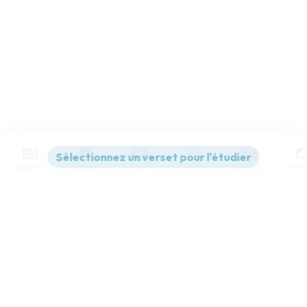
Contenus
Versions
Commentaires
Strong
Dictionnaire
Paramètres de lecture
Afficher les numéros de versets
Mode dyslexique