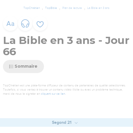
TopChrétien
TopBible
Plan de lecture
La Bible en 3 ans
La Bible en 3 ans - Jour
66
Sommaire
TopChrétien est une plate-forme diffuseur de contenu de partenaires de qualité sélectionnés.
Toutefois, si vous veniez à trouver un contenu vidéo illicite ou avec un problème technique,
merci de nous le signaler en
cliquant sur ce lien
.
Segond 21