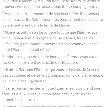
Il fit dire à Moïse : « Moi, ton beau-père Jéthro, je viens te
trouver avec ta femme, et ses deux fils l’accompagnent. »
7
Moïse sortit à la rencontre de son beau-père. Il se prosterna
et l'embrassa. Ils s'informèrent réciproquement de leur santé,
puis ils entrèrent dans la tente de Moïse.
8
Moïse raconta à son beau-père tout ce que l'Eternel avait
fait au pharaon et à l'Egypte à cause d'Israël, toutes les
difficultés qu’ils avaient rencontrées en chemin et la façon
dont l'Eternel les avait délivrés.
9
Jéthro se réjouit de tout le bien que l'Eternel avait fait à
Israël en le délivrant de la main des Egyptiens.
10
Il dit : « Béni soit l'Eternel, qui vous a délivrés de la main
des Egyptiens et de celle du pharaon, qui a délivré le peuple
de la main des Egyptiens !
11
Je reconnais maintenant que l'Eternel est plus grand que
tous les dieux, puisque l’arrogance des Egyptiens est
retombée sur eux. »
12
Jéthro, le beau-père de Moïse, offrit à Dieu un holocauste