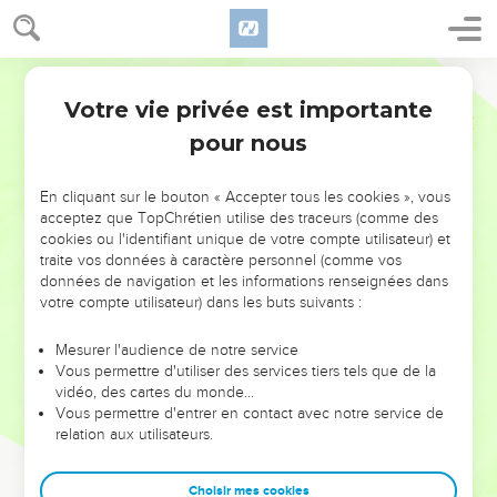
Votre vie privée est importante
pour nous
NE MANQUEZ PAS L’ÉVÉNEMENT
En cliquant sur le bouton « Accepter tous les cookies », vous
DE L’ANNÉE !
acceptez que TopChrétien utilise des traceurs (comme des
cookies ou l'identifiant unique de votre compte utilisateur) et
ET SI LEURS ERREURS POUVAIENT VOUS ÉVITER LES
traite vos données à caractère personnel (comme vos
VOTRES ?
données de navigation et les informations renseignées dans
votre compte utilisateur) dans les buts suivants :
On admire souvent les leaders pour leurs réussites, leur impact,
leur foi ou leur vision. Mais on voit moins les doutes, les erreurs
Mesurer l'audience de notre service
Vous permettre d'utiliser des services tiers tels que de la
et les saisons difficiles qu'ils ont traversés, alors même que ce
vidéo, des cartes du monde…
sont elles qui les ont façonnés.
Vous permettre d'entrer en contact avec notre service de
relation aux utilisateurs.
Dans cette conférence, leaders, entrepreneurs, et responsables
reviennent sur les erreurs marquantes de leur parcours et les
clés pour avancer avec plus de sagesse afin que leurs erreurs
Choisir mes cookies