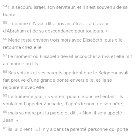
54
Il a secouru Israël, son serviteur, et il s'est souvenu de sa
bonté
55
– comme il l'avait dit à nos ancêtres – en faveur
d'Abraham et de sa descendance pour toujours. »
56
Marie resta environ trois mois avec Elisabeth, puis elle
retourna chez elle.
57
Le moment où Elisabeth devait accoucher arriva et elle mit
au monde un fils.
58
Ses voisins et ses parents apprirent que le Seigneur avait
fait preuve d’une grande bonté envers elle, et ils se
réjouirent avec elle.
59
Le huitième jour, ils vinrent pour circoncire l'enfant. Ils
voulaient l’appeler Zacharie, d’après le nom de son père,
60
mais sa mère prit la parole et dit : « Non, il sera appelé
Jean. »
61
Ils lui dirent : « Il n'y a dans ta parenté personne qui porte