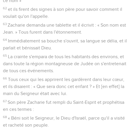
ce nom »
62
et ils firent des signes à son père pour savoir comment il
voulait qu'on l'appelle.
63
Zacharie demanda une tablette et il écrivit : « Son nom est
Jean. » Tous furent dans l'étonnement.
64
Immédiatement sa bouche s'ouvrit, sa langue se délia, et il
parlait et bénissait Dieu.
65
La crainte s'empara de tous les habitants des environs, et
dans toute la région montagneuse de Judée on s'entretenait
de tous ces événements.
66
Tous ceux qui les apprirent les gardèrent dans leur cœur,
et ils disaient : « Que sera donc cet enfant ? » Et [en effet] la
main du Seigneur était avec lui.
67
Son père Zacharie fut rempli du Saint-Esprit et prophétisa
en ces termes :
68
« Béni soit le Seigneur, le Dieu d'Israël, parce qu'il a visité
et racheté son peuple.