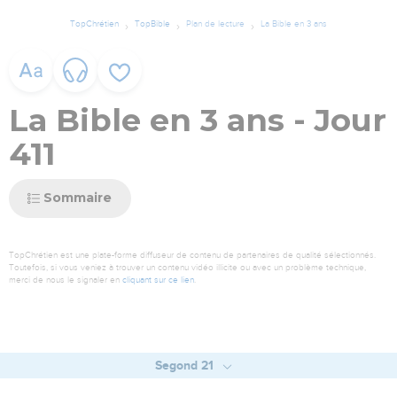
TopChrétien
TopBible
Plan de lecture
La Bible en 3 ans
La Bible en 3 ans - Jour
411
Sommaire
TopChrétien est une plate-forme diffuseur de contenu de partenaires de qualité sélectionnés.
Toutefois, si vous veniez à trouver un contenu vidéo illicite ou avec un problème technique,
merci de nous le signaler en
cliquant sur ce lien
.
Segond 21