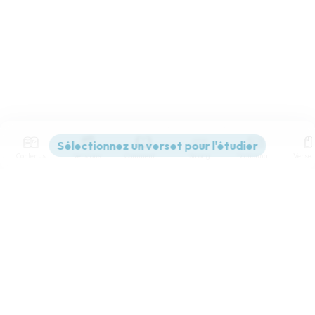
Contenus
Versions
Commentaires
Strong
Dictionnaire
Paramètres de lecture
Afficher les numéros de versets
Mode dyslexique
Désactivé
Simple
Coul
eur