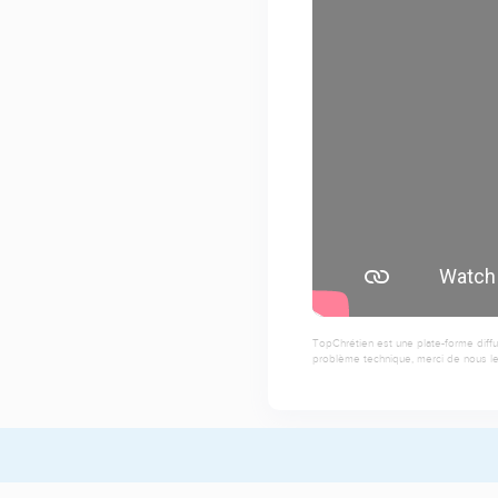
TopChrétien est une plate-forme diffu
problème technique, merci de nous le