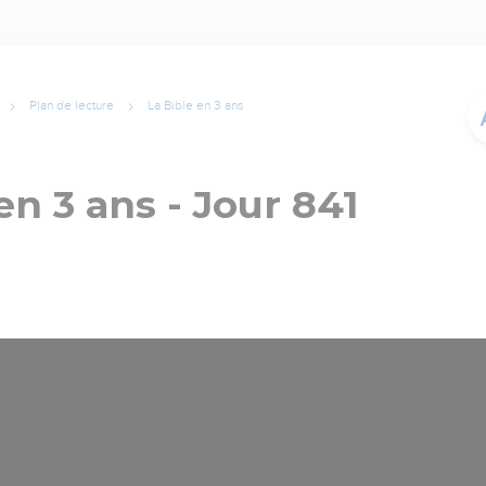
Plan de lecture
La Bible en 3 ans
en 3 ans - Jour 841