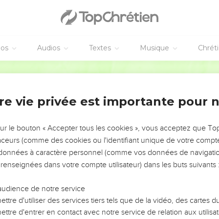
éos
Audios
Textes
Musique
Chrét
re vie privée est importante pour 
NEMENT DE L’ANNÉE !
ÉVITER LES VOTRES ?
sur le bouton « Accepter tous les cookies », vous acceptez que T
traceurs (comme des cookies ou l'identifiant unique de votre compte 
tes, leur impact, leur foi ou leur vision. Mais on voit
s données à caractère personnel (comme vos données de navigatio
fficiles qu'ils ont traversés, alors même que ce sont
 renseignées dans votre compte utilisateur) dans les buts suivants 
audience de notre service
s, et responsables reviennent sur les erreurs
 avancer avec plus de sagesse afin que leurs erreurs
ttre d'utiliser des services tiers tels que de la vidéo, des cartes
un ministère, une équipe, un groupe ou une famille,
ttre d'entrer en contact avec notre service de relation aux utilisat