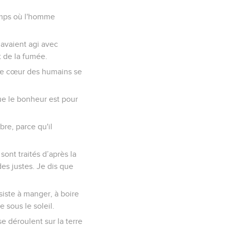
 temps où l'homme
 avaient agi avec
st de la fumée.
 le cœur des humains se
que le bonheur est pour
bre, parce qu'il
 sont traités d’après la
es justes. Je dis que
siste à manger, à boire
 sous le soleil.
e déroulent sur la terre