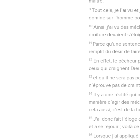
maître.
9
Tout cela, je l’ai vu e
domine sur l'homme po
10
Ainsi, j'ai vu des mé
droiture devaient s’éloi
11
Parce qu'une sentenc
remplit du désir de faire
12
En effet, le pécheur p
ceux qui craignent Dieu
13
et qu’il ne sera pas 
n’éprouve pas de crain
14
Il y a une réalité qui 
manière d’agir des méch
cela aussi, c’est de la 
15
J'ai donc fait l’élog
et à se réjouir ; voilà 
16
Lorsque j'ai appliqué