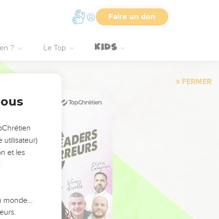
Faire un don
ien ?
Le Top
FERMER
nous
opChrétien
utilisateur)
n et les
:
 du monde…
eurs.