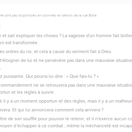
ne sont pas disponibles en colonnes en dehors de la vue Bible.
8
et sait expliquer les choses ? La sagesse d'un homme fait briller
en est transformée.
les ordres du roi, et cela à cause du serment fait à Dieu.
t'éloigner de lui et ne persévère pas dans une mauvaise situation 
,
 puissante. Qui pourra lui dire : « Que fais-tu ? »
 commandement ne se retrouvera pas dans une mauvaise situatio
tun et les règles à suivre.
té il y a un moment opportun et des règles, mais il y a un malheu
rrivera. Et qui lui annoncera comment cela arrivera ?
re de son souffle pour pouvoir le retenir, et il n'exerce aucun co
n moyen d’échapper à ce combat ; même la méchanceté est incapa