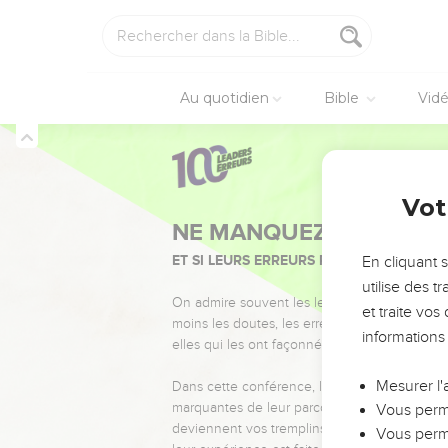
Au quotidien
Bible
Vid
Vot
NE MANQUEZ PAS L’ÉVÉ
ET SI LEURS ERREURS POUVAIENT VOUS 
En cliquant 
utilise des 
On admire souvent les leaders pour leurs réussi
et traite vo
moins les doutes, les erreurs et les saisons di
informations
elles qui les ont façonnés.
Mesurer l'
Dans cette conférence, leaders, entrepreneur
marquantes de leur parcours et les clés pour
Vous perme
deviennent vos tremplins. Que vous guidiez 
Vous perme