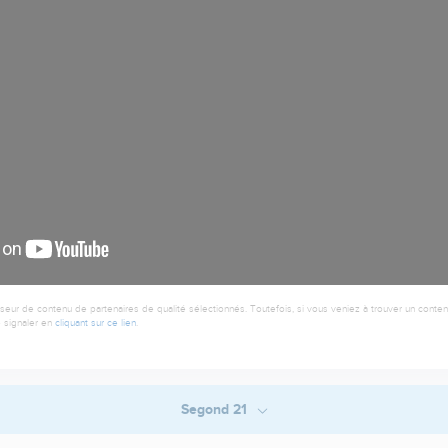
seur de contenu de partenaires de qualité sélectionnés. Toutefois, si vous veniez à trouver un contenu
 signaler en
cliquant sur ce lien
.
Segond 21