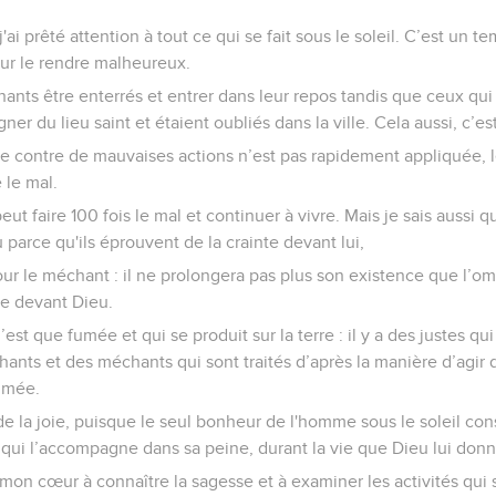
t j'ai prêté attention à tout ce qui se fait sous le soleil. C’est un
ur le rendre malheureux.
chants être enterrés et entrer dans leur repos tandis que ceux qui
gner du lieu saint et étaient oubliés dans la ville. Cela aussi, c’e
e contre de mauvaises actions n’est pas rapidement appliquée,
 le mal.
eut faire 100 fois le mal et continuer à vivre. Mais je sais aussi 
 parce qu'ils éprouvent de la crainte devant lui,
pour le méchant : il ne prolongera pas plus son existence que l’om
te devant Dieu.
n’est que fumée et qui se produit sur la terre : il y a des justes qui
ants et des méchants qui sont traités d’après la manière d’agir d
fumée.
e de la joie, puisque le seul bonheur de l'homme sous le soleil con
ce qui l’accompagne dans sa peine, durant la vie que Dieu lui donne
 mon cœur à connaître la sagesse et à examiner les activités qui s