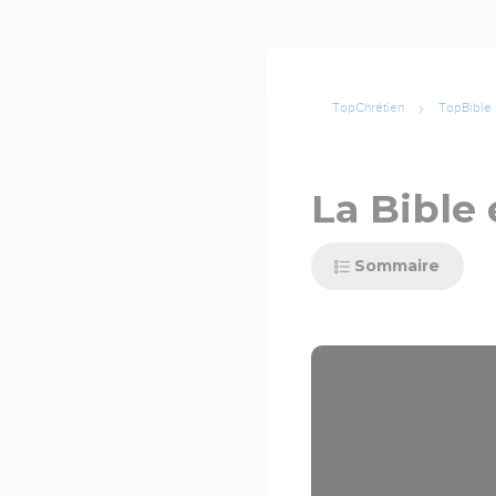
TopChrétien
TopBible
La Bible 
Sommaire