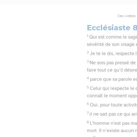
Ces vidéos 
Ecclésiaste 
1
Qui est comme le sage 
sévérité de son visage 
2
Je te le dis, respecte 
3
Ne sois pas pressé de 
faire tout ce qu’il désire
4
parce que sa parole est
5
Celui qui respecte le
connaît le moment oppor
6
Oui, pour toute activi
7
il ne sait pas ce qui a
8
L'homme n'est pas maît
mort. Il n’existe aucu