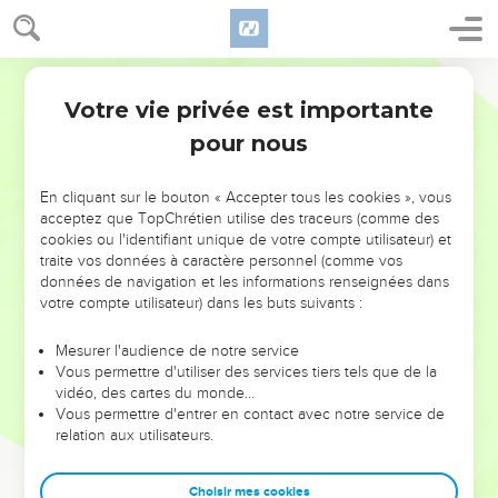
Votre vie privée est importante
pour nous
NE MANQUEZ PAS L’ÉVÉNEMENT
En cliquant sur le bouton « Accepter tous les cookies », vous
DE L’ANNÉE !
acceptez que TopChrétien utilise des traceurs (comme des
cookies ou l'identifiant unique de votre compte utilisateur) et
ET SI LEURS ERREURS POUVAIENT VOUS ÉVITER LES
traite vos données à caractère personnel (comme vos
VOTRES ?
données de navigation et les informations renseignées dans
votre compte utilisateur) dans les buts suivants :
On admire souvent les leaders pour leurs réussites, leur impact,
leur foi ou leur vision. Mais on voit moins les doutes, les erreurs
Mesurer l'audience de notre service
Vous permettre d'utiliser des services tiers tels que de la
et les saisons difficiles qu'ils ont traversés, alors même que ce
vidéo, des cartes du monde…
sont elles qui les ont façonnés.
Vous permettre d'entrer en contact avec notre service de
relation aux utilisateurs.
Dans cette conférence, leaders, entrepreneurs, et responsables
reviennent sur les erreurs marquantes de leur parcours et les
clés pour avancer avec plus de sagesse afin que leurs erreurs
Choisir mes cookies