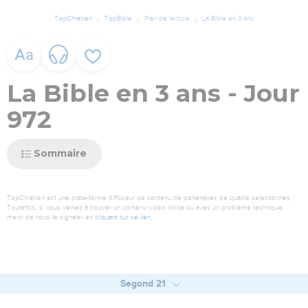
TopChrétien
TopBible
Plan de lecture
La Bible en 3 ans
La Bible en 3 ans - Jour
972
Sommaire
TopChrétien est une plate-forme diffuseur de contenu de partenaires de qualité sélectionnés.
Toutefois, si vous veniez à trouver un contenu vidéo illicite ou avec un problème technique,
merci de nous le signaler en
cliquant sur ce lien
.
Segond 21