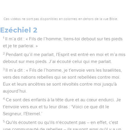
Ces vidéos ne sont pas disponibles en colonnes en dehors de la vue Bible.
Ezéchiel 2
1
Il m’a dit : « Fils de l’homme, tiens-toi debout sur tes pieds
et je te parlerai. »
2
Pendant qu’il me parlait, l'Esprit est entré en moi et m’a mis
debout sur mes pieds. J’ai écouté celui qui me parlait.
3
Il m’a dit : « Fils de l’homme, je t'envoie vers les Israélites,
vers des nations rebelles qui se sont rebellées contre moi.
Eux et leurs ancêtres se sont révoltés contre moi jusqu'à
aujourd’hui.
4
Ce sont des enfants à la tête dure et au cœur endurci. Je
t'envoie vers eux et tu leur diras : ‘Voici ce que dit le
Seigneur, l'Eternel.’
5
Qu'ils écoutent ou qu'ils n'écoutent pas – en effet, c'est
une communauté de rebelles – ils sauront ainsi qu'il y a un