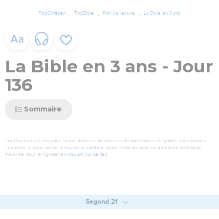
TopChrétien
TopBible
Plan de lecture
La Bible en 3 ans
La Bible en 3 ans - Jour
136
Sommaire
TopChrétien est une plate-forme diffuseur de contenu de partenaires de qualité sélectionnés.
Toutefois, si vous veniez à trouver un contenu vidéo illicite ou avec un problème technique,
merci de nous le signaler en
cliquant sur ce lien
.
Segond 21