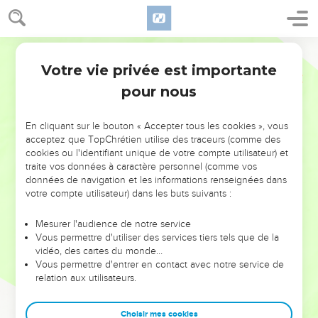
Votre vie privée est importante
pour nous
NE MANQUEZ PAS L’ÉVÉNEMENT
En cliquant sur le bouton « Accepter tous les cookies », vous
DE L’ANNÉE !
acceptez que TopChrétien utilise des traceurs (comme des
cookies ou l'identifiant unique de votre compte utilisateur) et
ET SI LEURS ERREURS POUVAIENT VOUS ÉVITER LES
traite vos données à caractère personnel (comme vos
VOTRES ?
données de navigation et les informations renseignées dans
votre compte utilisateur) dans les buts suivants :
On admire souvent les leaders pour leurs réussites, leur impact,
leur foi ou leur vision. Mais on voit moins les doutes, les erreurs
Mesurer l'audience de notre service
Vous permettre d'utiliser des services tiers tels que de la
et les saisons difficiles qu'ils ont traversés, alors même que ce
vidéo, des cartes du monde…
sont elles qui les ont façonnés.
Vous permettre d'entrer en contact avec notre service de
relation aux utilisateurs.
Dans cette conférence, leaders, entrepreneurs, et responsables
reviennent sur les erreurs marquantes de leur parcours et les
clés pour avancer avec plus de sagesse afin que leurs erreurs
Choisir mes cookies