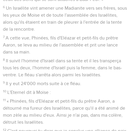
6
Un Israélite vint amener une Madianite vers ses frères, sous
les yeux de Moïse et de toute l'assemblée des Israélites,
alors qu'ils étaient en train de pleurer à l'entrée de la tente
de la rencontre.
7
A cette vue, Phinées, fils d'Eléazar et petit-fils du prêtre
Aaron, se leva au milieu de l'assemblée et prit une lance
dans sa main.
8
Il suivit l'homme d'Israël dans sa tente et il les transperça
tous les deux, l'homme d'Israël puis la femme, dans le bas-
ventre. Le fléau s'arrêta alors parmi les Israélites.
9
Il y eut 24'000 morts suite à ce fléau.
10
L'Eternel dit à Moïse :
11
« Phinées, fils d'Eléazar et petit-fils du prêtre Aaron, a
détourné ma fureur des Israélites, parce qu'il a été animé de
mon zèle au milieu d'eux. Ainsi je n'ai pas, dans ma colère,
détruit les Israélites.
12
C'est pourquoi tu diras que je conclus une alliance de paix