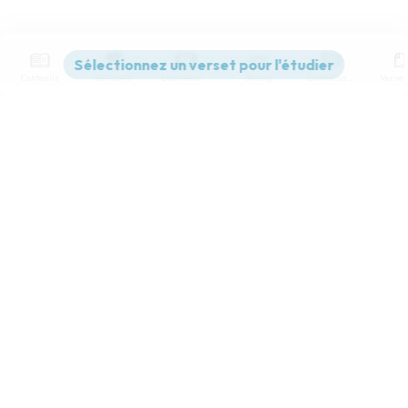
Contenus
Versions
Commentaires
Strong
Dictionnaire
Paramètres de lecture
Afficher les numéros de versets
Mode dyslexique
Désactivé
Simple
Coul
eur
Police d'écriture
Serif
Sans-serif
Taille de texte