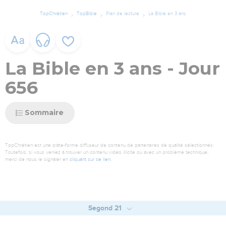
TopChrétien
TopBible
Plan de lecture
La Bible en 3 ans
La Bible en 3 ans - Jour
656
Sommaire
TopChrétien est une plate-forme diffuseur de contenu de partenaires de qualité sélectionnés.
Toutefois, si vous veniez à trouver un contenu vidéo illicite ou avec un problème technique,
merci de nous le signaler en
cliquant sur ce lien
.
Segond 21