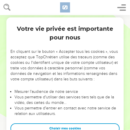
Votre vie privée est importante
pour nous
NE MANQUEZ PAS L’ÉVÉNEMENT
En cliquant sur le bouton « Accepter tous les cookies », vous
DE L’ANNÉE !
acceptez que TopChrétien utilise des traceurs (comme des
cookies ou l'identifiant unique de votre compte utilisateur) et
ET SI LEURS ERREURS POUVAIENT VOUS ÉVITER LES
traite vos données à caractère personnel (comme vos
VOTRES ?
données de navigation et les informations renseignées dans
votre compte utilisateur) dans les buts suivants :
On admire souvent les leaders pour leurs réussites, leur impact,
leur foi ou leur vision. Mais on voit moins les doutes, les erreurs
Mesurer l'audience de notre service
Vous permettre d'utiliser des services tiers tels que de la
et les saisons difficiles qu'ils ont traversés, alors même que ce
vidéo, des cartes du monde…
sont elles qui les ont façonnés.
Vous permettre d'entrer en contact avec notre service de
relation aux utilisateurs.
Dans cette conférence, leaders, entrepreneurs, et responsables
reviennent sur les erreurs marquantes de leur parcours et les
clés pour avancer avec plus de sagesse afin que leurs erreurs
Choisir mes cookies