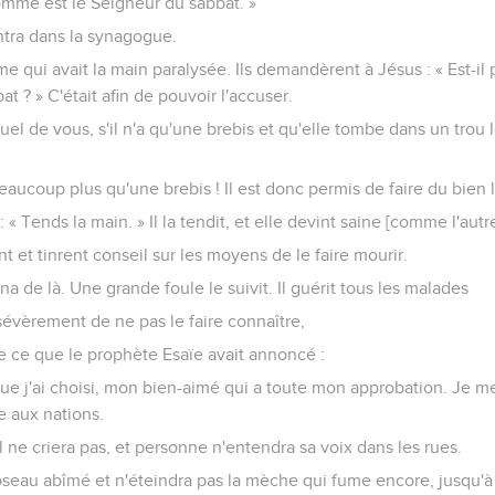
'homme est le Seigneur du sabbat. »
entra dans la synagogue.
me qui avait la main paralysée. Ils demandèrent à Jésus : « Est-il
at ? » C'était afin de pouvoir l'accuser.
equel de vous, s'il n'a qu'une brebis et qu'elle tombe dans un trou l
ucoup plus qu'une brebis ! Il est donc permis de faire du bien l
: « Tends la main. » Il la tendit, et elle devint saine [comme l'autre
nt et tinrent conseil sur les moyens de le faire mourir.
gna de là. Une grande foule le suivit. Il guérit tous les malades
évèrement de ne pas le faire connaître,
e ce que le prophète Esaïe avait annoncé :
ue j'ai choisi, mon bien-aimé qui a toute mon approbation. Je met
ce aux nations.
il ne criera pas, et personne n'entendra sa voix dans les rues.
roseau abîmé et n'éteindra pas la mèche qui fume encore, jusqu'à ce