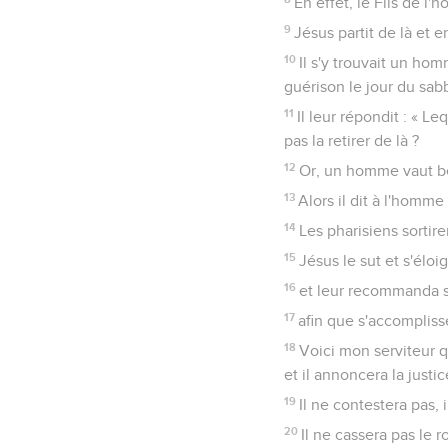
En effet, le Fils de l
9
Jésus partit de là et 
10
Il s'y trouvait un hom
guérison le jour du sabb
11
Il leur répondit : « L
pas la retirer de là ?
12
Or, un homme vaut bea
13
Alors il dit à l'homme 
14
Les pharisiens sortire
15
Jésus le sut et s'éloi
16
et leur recommanda s
17
afin que s'accompliss
18
Voici mon serviteur q
et il annoncera la justi
19
Il ne contestera pas, 
20
Il ne cassera pas le 