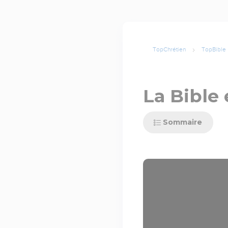
TopChrétien
TopBible
La Bible 
Sommaire