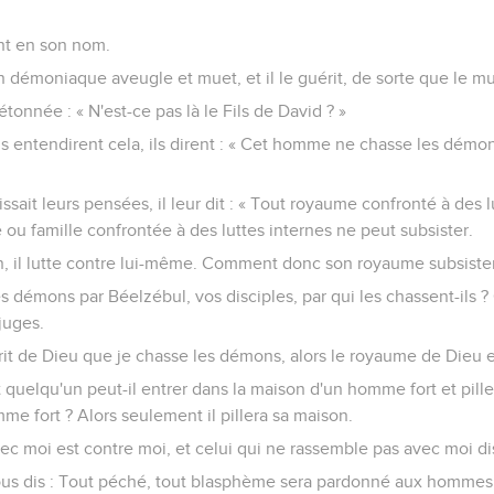
nt en son nom.
 démoniaque aveugle et muet, et il le guérit, de sorte que le mue
 étonnée : « N'est-ce pas là le Fils de David ? »
ns entendirent cela, ils dirent : « Cet homme ne chasse les démo
it leurs pensées, il leur dit : « Tout royaume confronté à des l
 ou famille confrontée à des luttes internes ne peut subsister.
n, il lutte contre lui-même. Comment donc son royaume subsistera
es démons par Béelzébul, vos disciples, par qui les chassent-ils ? 
juges.
sprit de Dieu que je chasse les démons, alors le royaume de Dieu 
elqu'un peut-il entrer dans la maison d'un homme fort et piller 
me fort ? Alors seulement il pillera sa maison.
vec moi est contre moi, et celui qui ne rassemble pas avec moi di
vous dis : Tout péché, tout blasphème sera pardonné aux hommes