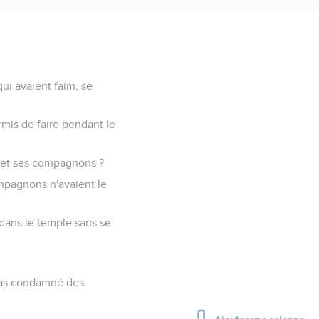
ui avaient faim, se
ermis de faire pendant le
ui et ses compagnons ?
ompagnons n'avaient le
t dans le temple sans se
z pas condamné des