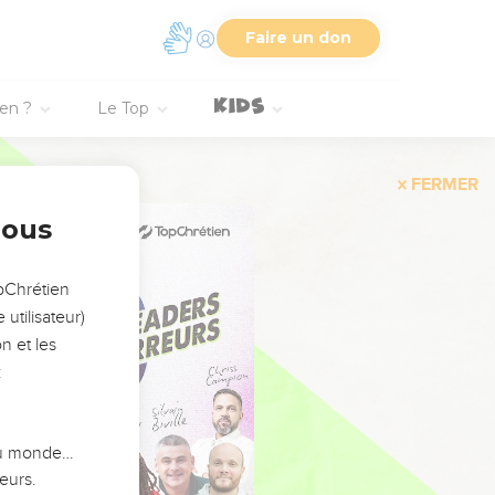
Faire un don
ien ?
Le Top
FERMER
nous
opChrétien
utilisateur)
n et les
:
 du monde…
eurs.