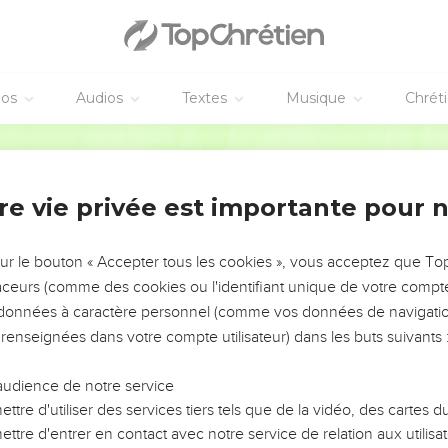
éos
Audios
Textes
Musique
Chrét
re vie privée est importante pour 
NEMENT DE L’ANNÉE !
ÉVITER LES VOTRES ?
sur le bouton « Accepter tous les cookies », vous acceptez que T
traceurs (comme des cookies ou l'identifiant unique de votre compte 
tes, leur impact, leur foi ou leur vision. Mais on voit
s données à caractère personnel (comme vos données de navigatio
fficiles qu'ils ont traversés, alors même que ce sont
 renseignées dans votre compte utilisateur) dans les buts suivants 
audience de notre service
s, et responsables reviennent sur les erreurs
 avancer avec plus de sagesse afin que leurs erreurs
ttre d'utiliser des services tiers tels que de la vidéo, des cartes
un ministère, une équipe, un groupe ou une famille,
ttre d'entrer en contact avec notre service de relation aux utilisat