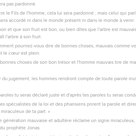
sera pas pardonné.
re le Fils de l'homme, cela lui sera pardonné ; mais celui qui parl
i sera accordé ni dans le monde présent ni dans le monde à venir.
bon et que son fruit est bon, ou bien dites que l'arbre est mauvais
t l'arbre à son fruit.
mment pourriez-vous dire de bonnes choses, mauvais comme vous 
 le cœur est plein.
bonnes choses de son bon trésor et l'homme mauvais tire de m
our du jugement, les hommes rendront compte de toute parole inuti
paroles tu seras déclaré juste et d'après tes paroles tu seras con
 spécialistes de la loi et des pharisiens prirent la parole et dire
 miraculeux de ta part. »
Une génération mauvaise et adultère réclame un signe miraculeux, 
 du prophète Jonas.