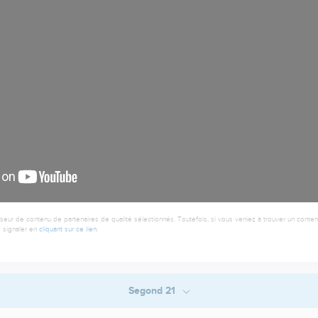
seur de contenu de partenaires de qualité sélectionnés. Toutefois, si vous veniez à trouver un contenu
 signaler en
cliquant sur ce lien
.
Segond 21