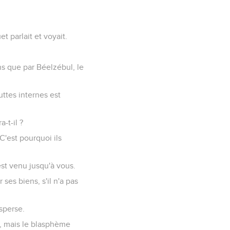
t parlait et voyait.
ns que par Béelzébul, le
uttes internes est
-t-il ?
C'est pourquoi ils
est venu jusqu'à vous.
ses biens, s'il n'a pas
sperse.
, mais le blasphème