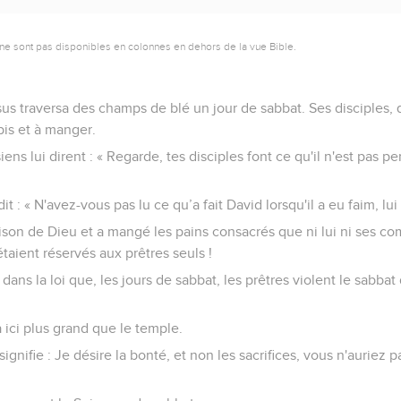
ne sont pas disponibles en colonnes en dehors de la vue Bible.
us traversa des champs de blé un jour de sabbat. Ses disciples, q
pis et à manger.
iens lui dirent : « Regarde, tes disciples font ce qu'il n'est pas p
it : « N'avez-vous pas lu ce qu’a fait David lorsqu'il a eu faim, l
aison de Dieu et a mangé les pains consacrés que ni lui ni ses c
taient réservés aux prêtres seuls !
dans la loi que, les jours de sabbat, les prêtres violent le sabba
 a ici plus grand que le temple.
signifie : Je désire la bonté, et non les sacrifices, vous n'aurie