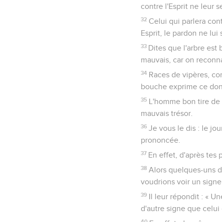
contre l'Esprit ne leur 
32
Celui qui parlera cont
Esprit, le pardon ne lu
33
Dites que l'arbre est 
mauvais, car on reconnaî
34
Races de vipères, co
bouche exprime ce dont
35
L'homme bon tire de 
mauvais trésor.
36
Je vous le dis : le j
prononcée.
37
En effet, d'après tes 
38
Alors quelques-uns des
voudrions voir un signe
39
Il leur répondit : « 
d'autre signe que celui
40