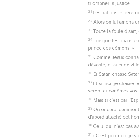
triompher la justice.
21
Les nations espérero
22
Alors on lui amena un
23
Toute la foule disait,
24
Lorsque les pharisie
prince des démons. »
25
Comme Jésus connaissa
dévasté, et aucune ville
26
Si Satan chasse Sata
27
Et si moi, je chasse l
seront eux-mêmes vos 
28
Mais si c'est par l'E
29
Ou encore, comment qu
d'abord attaché cet hom
30
Celui qui n'est pas a
31
» C'est pourquoi je 