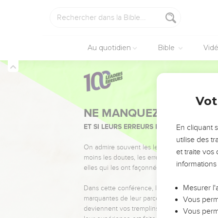
Au quotidien
Bible
Vid
Vot
NE MANQUEZ PAS L’ÉVÉ
ET SI LEURS ERREURS POUVAIENT VOUS 
En cliquant 
utilise des 
On admire souvent les leaders pour leurs réussi
et traite vo
moins les doutes, les erreurs et les saisons di
informations
elles qui les ont façonnés.
Mesurer l'
Dans cette conférence, leaders, entrepreneur
marquantes de leur parcours et les clés pour
Vous perme
deviennent vos tremplins. Que vous guidiez 
Vous perme