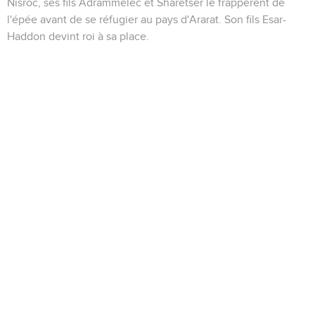
Nisroc, ses fils Adrammélec et Sharetser le frappèrent de
l'épée avant de se réfugier au pays d'Ararat. Son fils Esar-
Haddon devint roi à sa place.