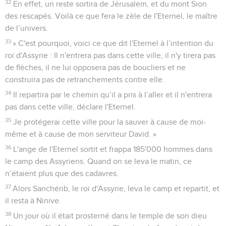
32
En effet, un reste sortira de Jérusalem, et du mont Sion
des rescapés. Voilà ce que fera le zèle de l'Eternel, le maître
de l’univers.
33
» C'est pourquoi, voici ce que dit l'Eternel à l’intention du
roi d'Assyrie : Il n'entrera pas dans cette ville, il n'y tirera pas
de flèches, il ne lui opposera pas de boucliers et ne
construira pas de retranchements contre elle.
34
Il repartira par le chemin qu’il a pris à l’aller et il n'entrera
pas dans cette ville, déclare l'Eternel.
35
Je protégerai cette ville pour la sauver à cause de moi-
même et à cause de mon serviteur David. »
36
L'ange de l'Eternel sortit et frappa 185'000 hommes dans
le camp des Assyriens. Quand on se leva le matin, ce
n’étaient plus que des cadavres.
37
Alors Sanchérib, le roi d'Assyrie, leva le camp et repartit, et
il resta à Ninive.
38
Un jour où il était prosterné dans le temple de son dieu