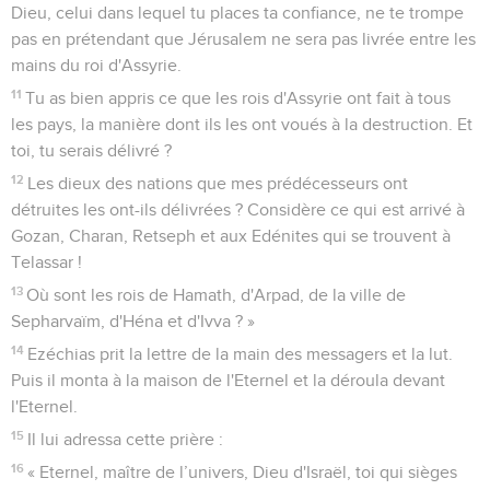
Dieu, celui dans lequel tu places ta confiance, ne te trompe
pas en prétendant que Jérusalem ne sera pas livrée entre les
mains du roi d'Assyrie.
11
Tu as bien appris ce que les rois d'Assyrie ont fait à tous
les pays, la manière dont ils les ont voués à la destruction. Et
toi, tu serais délivré ?
12
Les dieux des nations que mes prédécesseurs ont
détruites les ont-ils délivrées ? Considère ce qui est arrivé à
Gozan, Charan, Retseph et aux Edénites qui se trouvent à
Telassar !
13
Où sont les rois de Hamath, d'Arpad, de la ville de
Sepharvaïm, d'Héna et d'Ivva ? »
14
Ezéchias prit la lettre de la main des messagers et la lut.
Puis il monta à la maison de l'Eternel et la déroula devant
l'Eternel.
15
Il lui adressa cette prière :
16
« Eternel, maître de l’univers, Dieu d'Israël, toi qui sièges