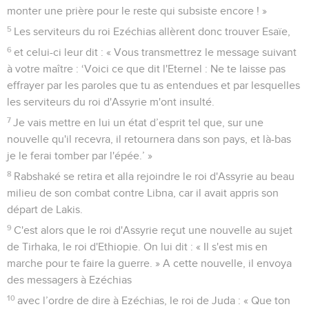
monter une prière pour le reste qui subsiste encore ! »
5
Les serviteurs du roi Ezéchias allèrent donc trouver Esaïe,
6
et celui-ci leur dit : « Vous transmettrez le message suivant
à votre maître : ‘Voici ce que dit l'Eternel : Ne te laisse pas
effrayer par les paroles que tu as entendues et par lesquelles
les serviteurs du roi d'Assyrie m'ont insulté.
7
Je vais mettre en lui un état d’esprit tel que, sur une
nouvelle qu'il recevra, il retournera dans son pays, et là-bas
je le ferai tomber par l'épée.’ »
8
Rabshaké se retira et alla rejoindre le roi d'Assyrie au beau
milieu de son combat contre Libna, car il avait appris son
départ de Lakis.
9
C'est alors que le roi d'Assyrie reçut une nouvelle au sujet
de Tirhaka, le roi d'Ethiopie. On lui dit : « Il s'est mis en
marche pour te faire la guerre. » A cette nouvelle, il envoya
des messagers à Ezéchias
10
avec l’ordre de dire à Ezéchias, le roi de Juda : « Que ton