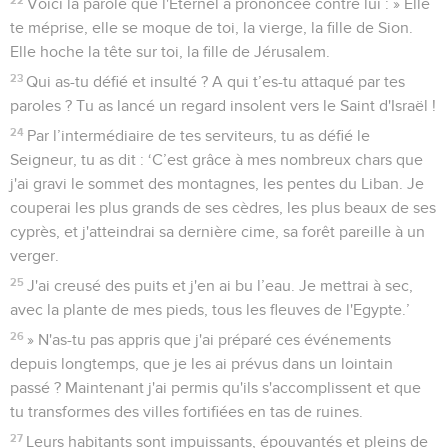
Voici la parole que l'Eternel a prononcée contre lui : » Elle
te méprise, elle se moque de toi, la vierge, la fille de Sion.
Elle hoche la tête sur toi, la fille de Jérusalem.
23
Qui as-tu défié et insulté ? A qui t’es-tu attaqué par tes
paroles ? Tu as lancé un regard insolent vers le Saint d'Israël !
24
Par l’intermédiaire de tes serviteurs, tu as défié le
Seigneur, tu as dit : ‘C’est grâce à mes nombreux chars que
j'ai gravi le sommet des montagnes, les pentes du Liban. Je
couperai les plus grands de ses cèdres, les plus beaux de ses
cyprès, et j'atteindrai sa dernière cime, sa forêt pareille à un
verger.
25
J'ai creusé des puits et j'en ai bu l’eau. Je mettrai à sec,
avec la plante de mes pieds, tous les fleuves de l'Egypte.’
26
» N'as-tu pas appris que j'ai préparé ces événements
depuis longtemps, que je les ai prévus dans un lointain
passé ? Maintenant j'ai permis qu'ils s'accomplissent et que
tu transformes des villes fortifiées en tas de ruines.
27
Leurs habitants sont impuissants, épouvantés et pleins de