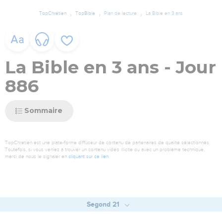
TopChrétien
TopBible
Plan de lecture
La Bible en 3 ans
La Bible en 3 ans - Jour
886
Sommaire
TopChrétien est une plate-forme diffuseur de contenu de partenaires de qualité sélectionnés.
Toutefois, si vous veniez à trouver un contenu vidéo illicite ou avec un problème technique,
merci de nous le signaler en
cliquant sur ce lien
.
Segond 21