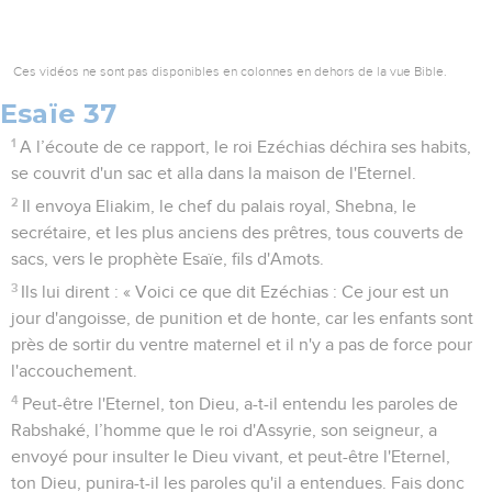
Ces vidéos ne sont pas disponibles en colonnes en dehors de la vue Bible.
Esaïe 37
1
A l’écoute de ce rapport, le roi Ezéchias déchira ses habits,
se couvrit d'un sac et alla dans la maison de l'Eternel.
2
Il envoya Eliakim, le chef du palais royal, Shebna, le
secrétaire, et les plus anciens des prêtres, tous couverts de
sacs, vers le prophète Esaïe, fils d'Amots.
3
Ils lui dirent : « Voici ce que dit Ezéchias : Ce jour est un
jour d'angoisse, de punition et de honte, car les enfants sont
près de sortir du ventre maternel et il n'y a pas de force pour
l'accouchement.
4
Peut-être l'Eternel, ton Dieu, a-t-il entendu les paroles de
Rabshaké, l’homme que le roi d'Assyrie, son seigneur, a
envoyé pour insulter le Dieu vivant, et peut-être l'Eternel,
ton Dieu, punira-t-il les paroles qu'il a entendues. Fais donc