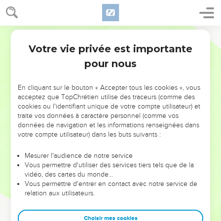
Votre vie privée est importante
pour nous
NE MANQUEZ PAS L’ÉVÉNEMENT
En cliquant sur le bouton « Accepter tous les cookies », vous
DE L’ANNÉE !
acceptez que TopChrétien utilise des traceurs (comme des
cookies ou l'identifiant unique de votre compte utilisateur) et
ET SI LEURS ERREURS POUVAIENT VOUS ÉVITER LES
traite vos données à caractère personnel (comme vos
VOTRES ?
données de navigation et les informations renseignées dans
votre compte utilisateur) dans les buts suivants :
On admire souvent les leaders pour leurs réussites, leur impact,
leur foi ou leur vision. Mais on voit moins les doutes, les erreurs
Mesurer l'audience de notre service
Vous permettre d'utiliser des services tiers tels que de la
et les saisons difficiles qu'ils ont traversés, alors même que ce
vidéo, des cartes du monde…
sont elles qui les ont façonnés.
Vous permettre d'entrer en contact avec notre service de
relation aux utilisateurs.
Dans cette conférence, leaders, entrepreneurs, et responsables
reviennent sur les erreurs marquantes de leur parcours et les
clés pour avancer avec plus de sagesse afin que leurs erreurs
Choisir mes cookies