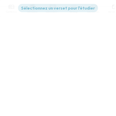
Contenus
Versions
Commentaires
Strong
Dictionnaire
Paramètres de lecture
Afficher les numéros de versets
Mode dyslexique
Désactivé
Simple
Coul
eur
Police d'écriture
Serif
Sans-serif
Taille de texte
Grand
Moyen
Petit