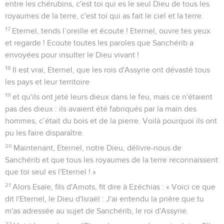
entre les chérubins, c'est toi qui es le seul Dieu de tous les
royaumes de la terre, c'est toi qui as fait le ciel et la terre.
17
Eternel, tends l’oreille et écoute ! Eternel, ouvre tes yeux
et regarde ! Ecoute toutes les paroles que Sanchérib a
envoyées pour insulter le Dieu vivant !
18
Il est vrai, Eternel, que les rois d'Assyrie ont dévasté tous
les pays et leur territoire
19
et qu'ils ont jeté leurs dieux dans le feu, mais ce n'étaient
pas des dieux : ils avaient été fabriqués par la main des
hommes, c’était du bois et de la pierre. Voilà pourquoi ils ont
pu les faire disparaître.
20
Maintenant, Eternel, notre Dieu, délivre-nous de
Sanchérib et que tous les royaumes de la terre reconnaissent
que toi seul es l'Eternel ! »
21
Alors Esaïe, fils d'Amots, fit dire à Ezéchias : « Voici ce que
dit l'Eternel, le Dieu d'Israël : J'ai entendu la prière que tu
m'as adressée au sujet de Sanchérib, le roi d'Assyrie.
22