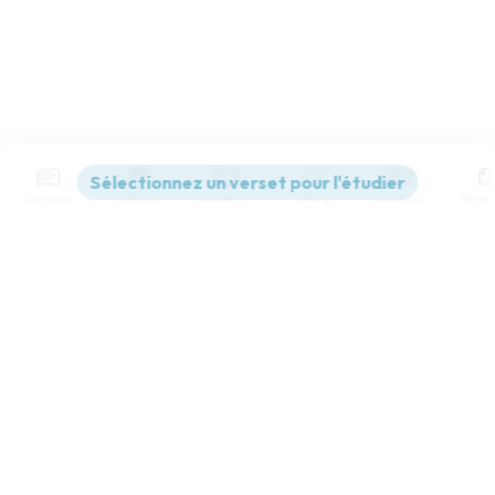
Contenus
Versions
Commentaires
Strong
Dictionnaire
Paramètres de lecture
Afficher les numéros de versets
Mode dyslexique
Désactivé
Simple
Coul
eur
Police d'écriture