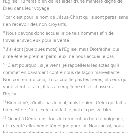
l'Eglise. Tu feras bien de les aider d'une manière digne de
Dieu dans leur voyage,
7
car c'est pour le nom de Jésus-Christ qu'ils sont partis, sans
rien recevoir des non-croyants.
8
Nous devons donc accueillir de tels hommes afin de
travailler avec eux pour la vérité.
9
J'ai écrit [quelques mots] à l'Eglise, mais Diotrèphe, qui
aime être le premier parmi eux, ne nous accueille pas.
10
C'est pourquoi, si je viens, je rappellerai les actes qu'il
commet en bavardant contre nous de façon malveillante.
Non content de cela, il n’accueille pas les frères, et ceux qui
voudraient le faire, il les en empêche et les chasse de
l'Eglise.
11
Bien-aimé, n'imite pas le mal, mais le bien. Celui qui fait le
bien est de Dieu ; celui qui fait le mal n'a pas vu Dieu.
12
Quant à Démétrius, tous lui rendent un bon témoignage,
et la vérité elle-même témoigne pour lui. Nous aussi, nous
lui rendons témoignage, et tu sais que notre témoignage est