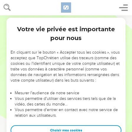
Votre vie privée est importante
pour nous
NE MANQUEZ PAS L’ÉVÉNEMENT
En cliquant sur le bouton « Accepter tous les cookies », vous
DE L’ANNÉE !
acceptez que TopChrétien utilise des traceurs (comme des
cookies ou l'identifiant unique de votre compte utilisateur) et
ET SI LEURS ERREURS POUVAIENT VOUS ÉVITER LES
traite vos données à caractère personnel (comme vos
VOTRES ?
données de navigation et les informations renseignées dans
votre compte utilisateur) dans les buts suivants :
On admire souvent les leaders pour leurs réussites, leur impact,
leur foi ou leur vision. Mais on voit moins les doutes, les erreurs
Mesurer l'audience de notre service
Vous permettre d'utiliser des services tiers tels que de la
et les saisons difficiles qu'ils ont traversés, alors même que ce
vidéo, des cartes du monde…
sont elles qui les ont façonnés.
Vous permettre d'entrer en contact avec notre service de
relation aux utilisateurs.
Dans cette conférence, leaders, entrepreneurs, et responsables
reviennent sur les erreurs marquantes de leur parcours et les
clés pour avancer avec plus de sagesse afin que leurs erreurs
Choisir mes cookies