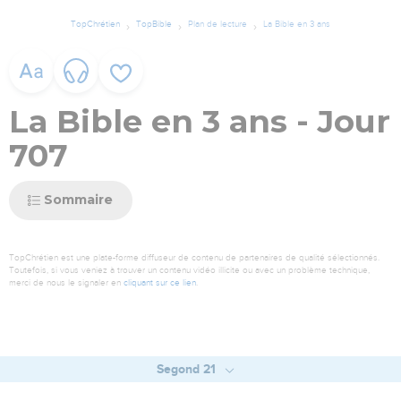
TopChrétien
TopBible
Plan de lecture
La Bible en 3 ans
La Bible en 3 ans - Jour
707
Sommaire
TopChrétien est une plate-forme diffuseur de contenu de partenaires de qualité sélectionnés.
Toutefois, si vous veniez à trouver un contenu vidéo illicite ou avec un problème technique,
merci de nous le signaler en
cliquant sur ce lien
.
Segond 21