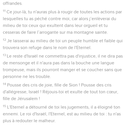
offrandes.
11
Ce jour-là, tu n'auras plus à rougir de toutes les actions par
lesquelles tu as péché contre moi, car alors j’enlèverai du
milieu de toi ceux qui exultent dans leur orgueil et tu
cesseras de faire l’arrogante sur ma montagne sainte.
12
Je laisserai au milieu de toi un peuple humble et faible qui
trouvera son refuge dans le nom de l'Eternel.
13
Le reste d'Israël ne commettra pas d'injustice, il ne dira pas
de mensonge et il n'aura pas dans la bouche une langue
trompeuse, mais ils pourront manger et se coucher sans que
personne ne les trouble.
14
Pousse des cris de joie, fille de Sion ! Pousse des cris
d'allégresse, Israël ! Réjouis-toi et exulte de tout ton cœur,
fille de Jérusalem !
15
L'Eternel a détourné de toi les jugements, il a éloigné ton
ennemi. Le roi d'Israël, l'Eternel, est au milieu de toi : tu n'as
plus à redouter le malheur.