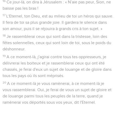
16
Ce jour-là, on dira à Jérusalem : « N’aie pas peur, Sion, ne
baisse pas les bras !
17
L'Eternel, ton Dieu, est au milieu de toi un héros qui sauve.
Il fera de toi sa plus grande joie. Il gardera le silence dans
son amour, puis il se réjouira à grands cris à ton sujet. »
18
Je rassemblerai ceux qui sont dans la tristesse, loin des
fêtes solennelles, ceux qui sont loin de toi, sous le poids du
déshonneur.
19
A ce moment-là, j'agirai contre tous tes oppresseurs, je
délivrerai les boiteux et je rassemblerai ceux qui ont été
chassés, je ferai d'eux un sujet de louange et de gloire dans
tous les pays où ils sont méprisés.
20
A ce moment-là je vous ramènerai, à ce moment-là je
vous rassemblerai. Oui, je ferai de vous un sujet de gloire et
de louange parmi tous les peuples de la terre, quand je
ramènerai vos déportés sous vos yeux, dit l'Eternel.