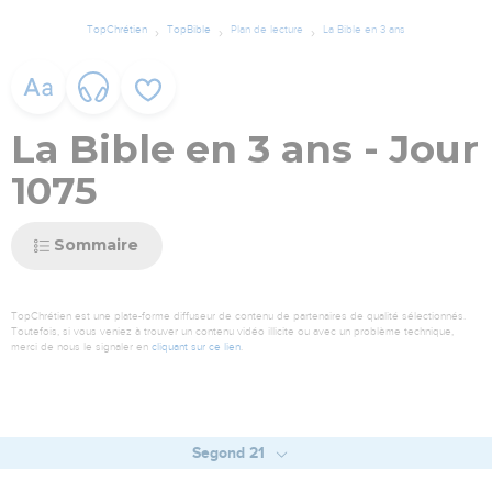
TopChrétien
TopBible
Plan de lecture
La Bible en 3 ans
La Bible en 3 ans - Jour
1075
Sommaire
TopChrétien est une plate-forme diffuseur de contenu de partenaires de qualité sélectionnés.
Toutefois, si vous veniez à trouver un contenu vidéo illicite ou avec un problème technique,
merci de nous le signaler en
cliquant sur ce lien
.
Segond 21