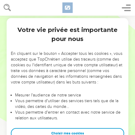
Votre vie privée est importante
pour nous
NE MANQUEZ PAS L’ÉVÉNEMENT
En cliquant sur le bouton « Accepter tous les cookies », vous
DE L’ANNÉE !
acceptez que TopChrétien utilise des traceurs (comme des
cookies ou l'identifiant unique de votre compte utilisateur) et
ET SI LEURS ERREURS POUVAIENT VOUS ÉVITER LES
traite vos données à caractère personnel (comme vos
VOTRES ?
données de navigation et les informations renseignées dans
votre compte utilisateur) dans les buts suivants :
On admire souvent les leaders pour leurs réussites, leur impact,
leur foi ou leur vision. Mais on voit moins les doutes, les erreurs
Mesurer l'audience de notre service
Vous permettre d'utiliser des services tiers tels que de la
et les saisons difficiles qu'ils ont traversés, alors même que ce
vidéo, des cartes du monde…
sont elles qui les ont façonnés.
Vous permettre d'entrer en contact avec notre service de
relation aux utilisateurs.
Dans cette conférence, leaders, entrepreneurs, et responsables
reviennent sur les erreurs marquantes de leur parcours et les
clés pour avancer avec plus de sagesse afin que leurs erreurs
Choisir mes cookies