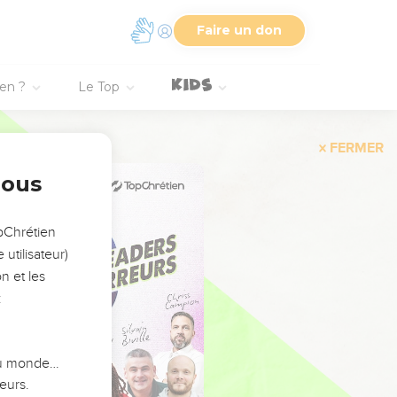
Faire un don
ien ?
Le Top
FERMER
nous
opChrétien
utilisateur)
n et les
:
 du monde…
eurs.