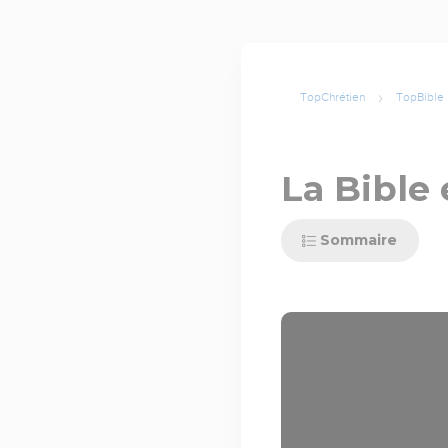
TopChrétien
TopBible
La Bible 
Sommaire