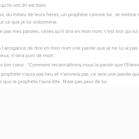
 qu'ils ont dit est bien.
eux, du milieu de leurs frères, un prophète comme toi. Je mettrai
out ce que je lui ordonnerai.
e pas mes paroles, celles qu'il dira en mon nom, c'est moi qui l
a l’arrogance de dire en mon nom une parole que je ne lui ai pas
eux, il sera puni de mort.’
ns ton cœur : ‘Comment reconnaîtrons-nous la parole que l'Eternel
prophète n'aura pas lieu et n'arrivera pas, ce sera une parole que
e que le prophète l'aura dite. N'aie pas peur de lui.