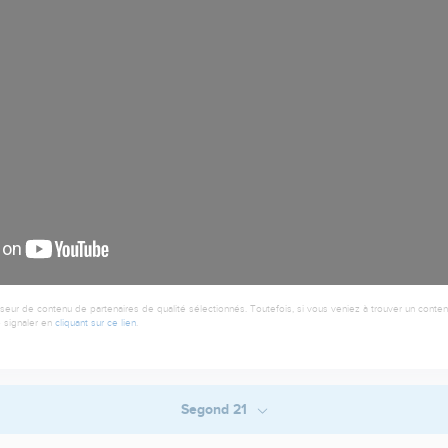
seur de contenu de partenaires de qualité sélectionnés. Toutefois, si vous veniez à trouver un contenu
 signaler en
cliquant sur ce lien
.
Segond 21