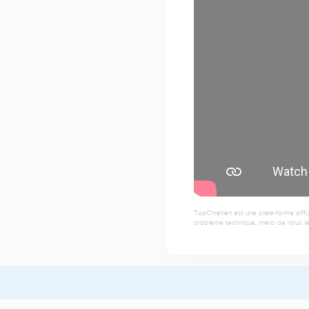
TopChrétien est une plate-forme diffu
problème technique, merci de nous le