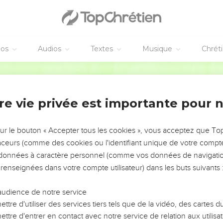
éos
Audios
Textes
Musique
Chrét
re vie privée est importante pour 
NEMENT DE L’ANNÉE !
ÉVITER LES VOTRES ?
sur le bouton « Accepter tous les cookies », vous acceptez que T
traceurs (comme des cookies ou l'identifiant unique de votre compte 
tes, leur impact, leur foi ou leur vision. Mais on voit
s données à caractère personnel (comme vos données de navigatio
fficiles qu'ils ont traversés, alors même que ce sont
 renseignées dans votre compte utilisateur) dans les buts suivants 
audience de notre service
s, et responsables reviennent sur les erreurs
 avancer avec plus de sagesse afin que leurs erreurs
ttre d'utiliser des services tiers tels que de la vidéo, des cartes
un ministère, une équipe, un groupe ou une famille,
ttre d'entrer en contact avec notre service de relation aux utilisat