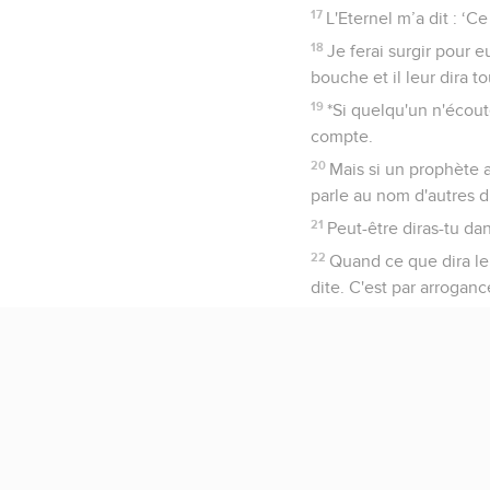
17
L'Eternel m’a dit : ‘Ce
18
Je ferai surgir pour 
bouche et il leur dira t
19
*Si quelqu'un n'écout
compte.
20
Mais si un prophète 
parle au nom d'autres di
21
Peut-être diras-tu da
22
Quand ce que dira le 
dite. C'est par arroganc