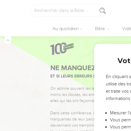
Au quotidien
Bible
Vid
Vot
NE MANQUEZ PAS L’ÉVÉ
ET SI LEURS ERREURS POUVAIENT VOUS 
En cliquant 
utilise des 
On admire souvent les leaders pour leurs réussi
et traite vo
moins les doutes, les erreurs et les saisons di
informations
elles qui les ont façonnés.
Mesurer l'
Dans cette conférence, leaders, entrepreneur
marquantes de leur parcours et les clés pour
Vous perme
deviennent vos tremplins. Que vous guidiez 
Vous perme