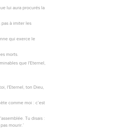
que lui aura procurés la
 pas à imiter les
sonne qui exerce le
les morts.
bominables que l'Eternel,
oi, l'Eternel, ton Dieu,
ophète comme moi : c’est
l'assemblée. Tu disais :
 pas mourir.’