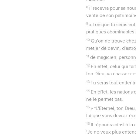
8
il recevra pour sa nour
vente de son patrimoin
9
» Lorsque tu seras ent
pratiques abominables d
10
Qu'on ne trouve chez 
métier de devin, d'astro
11
de magicien, personne 
12
En effet, celui qui fa
ton Dieu, va chasser ce
13
Tu seras tout entier à
14
En effet, les nations 
ne le permet pas.
15
» *L'Eternel, ton Dieu
lui que vous devrez éco
16
Il répondra ainsi à la
‘Je ne veux plus entendr