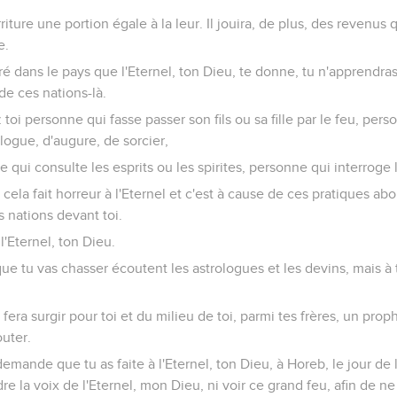
riture une portion égale à la leur. Il jouira, de plus, des revenus 
e.
ré dans le pays que l'Eternel, ton Dieu, te donne, tu n'apprendras
e ces nations-là.
toi personne qui fasse passer son fils ou sa fille par le feu, per
logue, d'augure, de sorcier,
qui consulte les esprits ou les spirites, personne qui interroge 
it cela fait horreur à l'Eternel et c'est à cause de ces pratiques a
s nations devant toi.
 l'Eternel, ton Dieu.
que tu vas chasser écoutent les astrologues et les devins, mais à t
, fera surgir pour toi et du milieu de toi, parmi tes frères, un pr
uter.
 demande que tu as faite à l'Eternel, ton Dieu, à Horeb, le jour de 
e la voix de l'Eternel, mon Dieu, ni voir ce grand feu, afin de ne