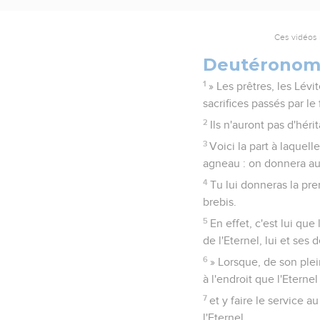
Ces vidéos 
Deutéronom
1
» Les prêtres, les Lévit
sacrifices passés par le 
2
Ils n'auront pas d'héri
3
Voici la part à laquell
agneau : on donnera au 
4
Tu lui donneras la pre
brebis.
5
En effet, c'est lui que
de l'Eternel, lui et ses
6
» Lorsque, de son plein
à l'endroit que l'Eternel
7
et y faire le service 
l'Eternel,