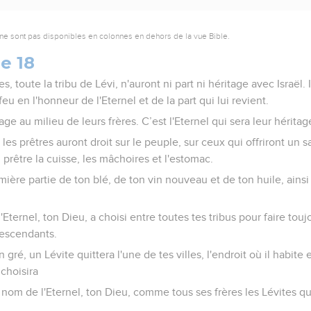
ne sont pas disponibles en colonnes en dehors de la vue Bible.
e 18
es, toute la tribu de Lévi, n'auront ni part ni héritage avec Israël. 
feu en l'honneur de l'Eternel et de la part qui lui revient.
tage au milieu de leurs frères. C’est l'Eternel qui sera leur héritag
e les prêtres auront droit sur le peuple, sur ceux qui offriront un 
prêtre la cuisse, les mâchoires et l'estomac.
mière partie de ton blé, de ton vin nouveau et de ton huile, ainsi
 l'Eternel, ton Dieu, a choisi entre toutes tes tribus pour faire to
 descendants.
 gré, un Lévite quittera l'une de tes villes, l'endroit où il habite 
 choisira
au nom de l'Eternel, ton Dieu, comme tous ses frères les Lévites q