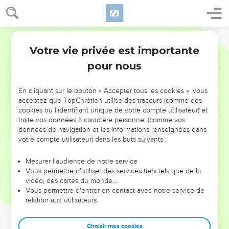
Votre vie privée est importante
pour nous
NE MANQUEZ PAS L’ÉVÉNEMENT
En cliquant sur le bouton « Accepter tous les cookies », vous
DE L’ANNÉE !
acceptez que TopChrétien utilise des traceurs (comme des
cookies ou l'identifiant unique de votre compte utilisateur) et
ET SI LEURS ERREURS POUVAIENT VOUS ÉVITER LES
traite vos données à caractère personnel (comme vos
VOTRES ?
données de navigation et les informations renseignées dans
votre compte utilisateur) dans les buts suivants :
On admire souvent les leaders pour leurs réussites, leur impact,
leur foi ou leur vision. Mais on voit moins les doutes, les erreurs
Mesurer l'audience de notre service
Vous permettre d'utiliser des services tiers tels que de la
et les saisons difficiles qu'ils ont traversés, alors même que ce
vidéo, des cartes du monde…
sont elles qui les ont façonnés.
Vous permettre d'entrer en contact avec notre service de
relation aux utilisateurs.
Dans cette conférence, leaders, entrepreneurs, et responsables
reviennent sur les erreurs marquantes de leur parcours et les
clés pour avancer avec plus de sagesse afin que leurs erreurs
Choisir mes cookies