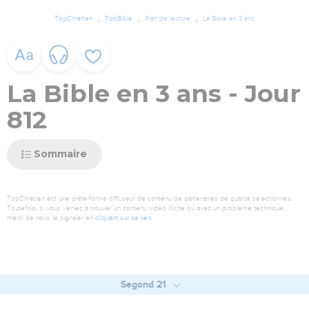
TopChrétien
TopBible
Plan de lecture
La Bible en 3 ans
La Bible en 3 ans - Jour
812
Sommaire
TopChrétien est une plate-forme diffuseur de contenu de partenaires de qualité sélectionnés.
Toutefois, si vous veniez à trouver un contenu vidéo illicite ou avec un problème technique,
merci de nous le signaler en
cliquant sur ce lien
.
Segond 21