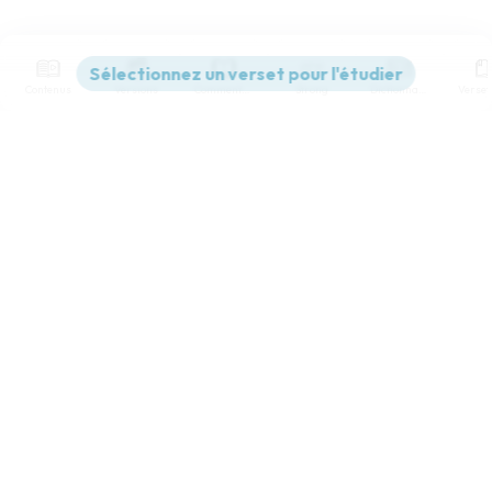
Contenus
Versions
Commentaires
Strong
Dictionnaire
Paramètres de lecture
Afficher les numéros de versets
Mode dyslexique
Désactivé
Simple
Coul
eur
Police d'écriture
Serif
Sans-serif
Taille de texte