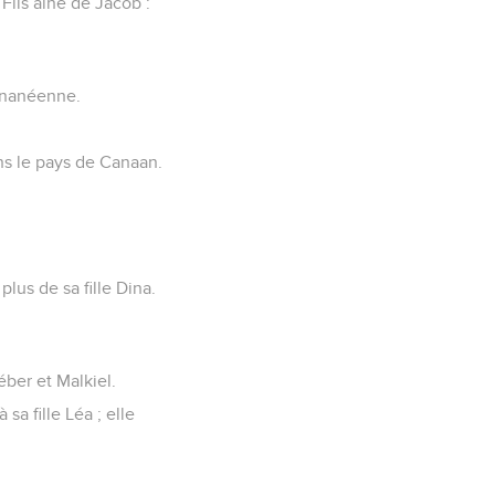
 Fils aîné de Jacob :
Cananéenne.
ns le pays de Canaan.
lus de sa fille Dina.
Héber et Malkiel.
sa fille Léa ; elle