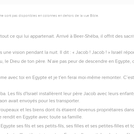
ne sont pas disponibles en colonnes en dehors de la vue Bible.
 tout ce qui lui appartenait. Arrivé à Beer-Shéba, il offrit des sac
 une vision pendant la nuit. Il dit : « Jacob ! Jacob ! » Israël répon
eu, le Dieu de ton père. N’aie pas peur de descendre en Egypte, ca
e avec toi en Egypte et je t'en ferai moi-même remonter. C’est
a. Les fils d'Israël installèrent leur père Jacob avec leurs enfan
raon avait envoyés pour les transporter.
s troupeaux et les biens dont ils étaient devenus propriétaires da
e rendit en Egypte avec toute sa famille.
ypte ses fils et ses petits-fils, ses filles et ses petites-filles et t