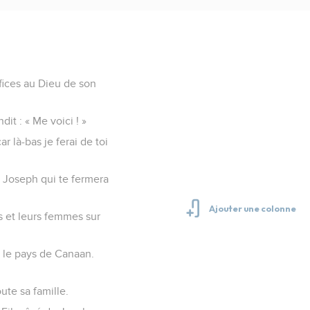
rifices au Dieu de son
dit : « Me voici ! »
r là-bas je ferai de toi
 Joseph qui te fermera
ts et leurs femmes sur
ns le pays de Canaan.
oute sa famille.