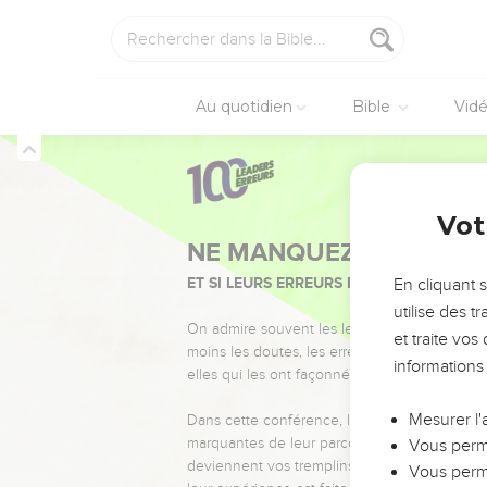
Au quotidien
Bible
Vid
Vot
NE MANQUEZ PAS L’ÉVÉ
ET SI LEURS ERREURS POUVAIENT VOUS 
En cliquant 
utilise des 
On admire souvent les leaders pour leurs réussi
et traite vo
moins les doutes, les erreurs et les saisons di
informations
elles qui les ont façonnés.
Mesurer l'
Dans cette conférence, leaders, entrepreneur
marquantes de leur parcours et les clés pour
Vous perme
deviennent vos tremplins. Que vous guidiez 
Vous perme