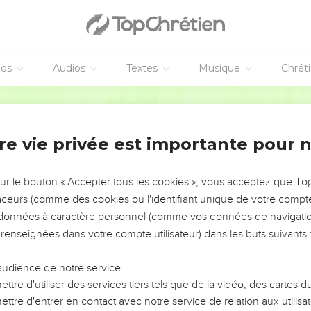
éos
Audios
Textes
Musique
Chrét
re vie privée est importante pour 
NEMENT DE L’ANNÉE !
ÉVITER LES VOTRES ?
sur le bouton « Accepter tous les cookies », vous acceptez que T
traceurs (comme des cookies ou l'identifiant unique de votre compte 
tes, leur impact, leur foi ou leur vision. Mais on voit
s données à caractère personnel (comme vos données de navigatio
fficiles qu'ils ont traversés, alors même que ce sont
 renseignées dans votre compte utilisateur) dans les buts suivants 
audience de notre service
s, et responsables reviennent sur les erreurs
 avancer avec plus de sagesse afin que leurs erreurs
ttre d'utiliser des services tiers tels que de la vidéo, des cartes
un ministère, une équipe, un groupe ou une famille,
ttre d'entrer en contact avec notre service de relation aux utilisat