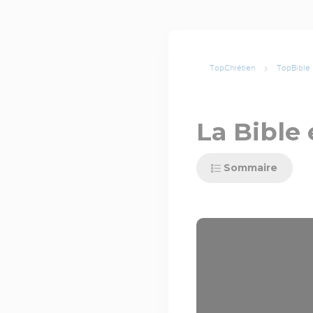
TopChrétien
TopBible
La Bible 
Sommaire