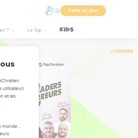
Faire un don
ien ?
Le Top
FERMER
nous
opChrétien
utilisateur)
n et les
:
 du monde…
eurs.