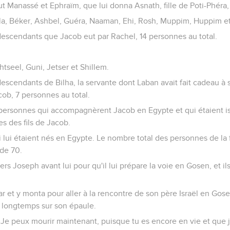
 Manassé et Ephraïm, que lui donna Asnath, fille de Poti-Phéra, 
éla, Béker, Ashbel, Guéra, Naaman, Ehi, Rosh, Muppim, Huppim et
 descendants que Jacob eut par Rachel, 14 personnes au total.
htseel, Guni, Jetser et Shillem.
descendants de Bilha, la servante dont Laban avait fait cadeau à sa
ob, 7 personnes au total.
personnes qui accompagnèrent Jacob en Egypte et qui étaient iss
s des fils de Jacob.
ui lui étaient nés en Egypte. Le nombre total des personnes de la
 de 70.
s Joseph avant lui pour qu'il lui prépare la voie en Gosen, et ils
 et y monta pour aller à la rencontre de son père Israël en Gosen. 
a longtemps sur son épaule.
 « Je peux mourir maintenant, puisque tu es encore en vie et que j'