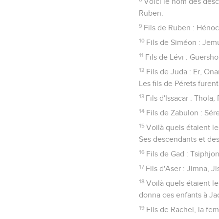
Voici le nom des descen
Ruben.
9
Fils de Ruben : Hénoc,
10
Fils de Siméon : Jemu
11
Fils de Lévi : Guersho
12
Fils de Juda : Er, On
Les fils de Pérets furen
13
Fils d'Issacar : Thola
14
Fils de Zabulon : Sére
15
Voilà quels étaient l
Ses descendants et des
16
Fils de Gad : Tsiphjon
17
Fils d'Aser : Jimna, J
18
Voilà quels étaient le
donna ces enfants à Jac
19
Fils de Rachel, la f