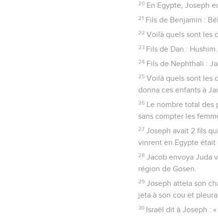
20
En Egypte, Joseph eut
21
Fils de Benjamin : B
22
Voilà quels sont les
23
Fils de Dan : Hushim.
24
Fils de Nephthali : Ja
25
Voilà quels sont les 
donna ces enfants à Jac
26
Le nombre total des 
sans compter les femme
27
Joseph avait 2 fils q
vinrent en Egypte était
28
Jacob envoya Juda ver
région de Gosen.
29
Joseph attela son char
jeta à son cou et pleur
30
Israël dit à Joseph :