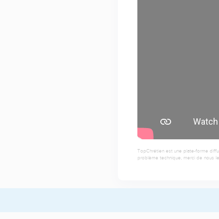
TopChrétien est une plate-forme diffu
problème technique, merci de nous le