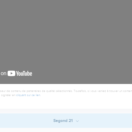
seur de contenu de partenaires de qualité sélectionnés. Toutefois, si vous veniez à trouver un contenu
 signaler en
cliquant sur ce lien
.
Segond 21