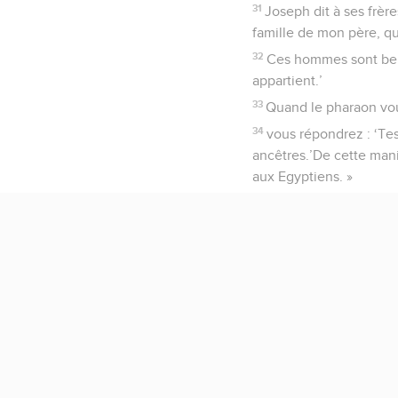
31
Joseph dit à ses frères
famille de mon père, qu
32
Ces hommes sont berge
appartient.’
33
Quand le pharaon vou
34
vous répondrez : ‘Tes
ancêtres.’De cette mani
aux Egyptiens. »