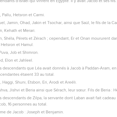
dants d'Israël qui vinrent en Egypte. Il y avait Jacob et ses fils.
 Pallu, Hetsron et Carmi.
el, Jamin, Ohad, Jakin et Tsochar, ainsi que Saül, le fils de la 
n, Kehath et Merari.
an, Shéla, Pérets et Zérach ; cependant, Er et Onan moururent da
t Hetsron et Hamul.
, Puva, Job et Shimron.
d, Elon et Jahleel.
es descendants que Léa avait donnés à Jacob à Paddan-Aram, en p
cendantes étaient 33 au total.
, Haggi, Shuni, Etsbon, Eri, Arodi et Areéli.
ishva, Jishvi et Beria ainsi que Sérach, leur sœur. Fils de Beria : 
s descendants de Zilpa, la servante dont Laban avait fait cadeau à 
ob, 16 personnes au total.
emme de Jacob : Joseph et Benjamin.