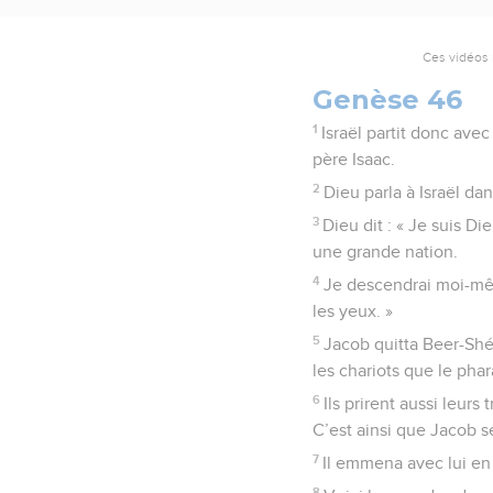
Ces vidéos 
Genèse 46
1
Israël partit donc avec
père Isaac.
2
Dieu parla à Israël dans
3
Dieu dit : « Je suis Di
une grande nation.
4
Je descendrai moi-mêm
les yeux. »
5
Jacob quitta Beer-Shéb
les chariots que le pha
6
Ils prirent aussi leur
C’est ainsi que Jacob s
7
Il emmena avec lui en Eg
8