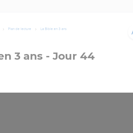
Plan de lecture
La Bible en 3 ans
en 3 ans - Jour 44