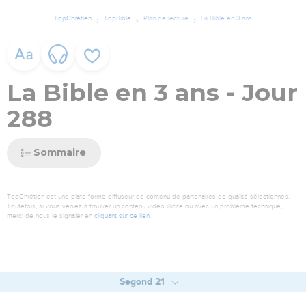
TopChrétien
TopBible
Plan de lecture
La Bible en 3 ans
La Bible en 3 ans - Jour
288
Sommaire
TopChrétien est une plate-forme diffuseur de contenu de partenaires de qualité sélectionnés.
Toutefois, si vous veniez à trouver un contenu vidéo illicite ou avec un problème technique,
merci de nous le signaler en
cliquant sur ce lien
.
Segond 21