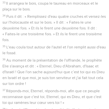
33
Il arrangea le bois, coupa le taureau en morceaux et le
plaça sur le bois.
34
Puis il dit : « Remplissez d'eau quatre cruches et versez-les
sur l'holocauste et sur le bois. » Il dit : « Faites-le une
deuxième fois. » Et ils le firent une deuxième fois. Il dit :
« Faites-le une troisième fois. » Et ils le firent une troisième
fois.
35
L'eau coula tout autour de l'autel et l'on remplit aussi d'eau
le fossé.
36
Au moment de la présentation de l'offrande, le prophète
Elie s'avança et dit : « Eternel, Dieu d'Abraham, d'Isaac et
d'Israël ! Que l'on sache aujourd'hui que c’est toi qui es Dieu
en Israël et que moi, je suis ton serviteur et j'ai fait tout cela
sur ton ordre !
37
Réponds-moi, Eternel, réponds-moi, afin que ce peuple
reconnaisse que c'est toi, Eternel, qui es Dieu, et que c'est
toi qui ramènes leur cœur vers toi ! »
38