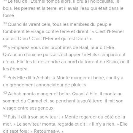
Le feu de l'Eternel tomba alors. Il brûla l'holocauste, le
bois, les pierres et la terre, et il avala l'eau qui était dans le
fossé.
39
Quand ils virent cela, tous les membres du peuple
tombèrent le visage contre terre et dirent : « C'est l'Eternel
qui est Dieu ! C'est l'Eternel qui est Dieu ! »
40
« Emparez-vous des prophètes de Baal, leur dit Elie.
Qu'aucun d'eux ne puisse s’échapper ! » Et ils s’emparèrent
d’eux. Elie les fit descendre au bord du torrent du Kison, où il
les égorgea.
41
Puis Elie dit à Achab : « Monte manger et boire, car il y a
un grondement annonciateur de pluie. »
42
Achab monta manger et boire. Quant à Elie, il monta au
sommet du Carmel et, se penchant jusqu’à terre, il mit son
visage entre ses genoux.
43
Puis il dit à son serviteur : « Monte regarder du côté de la
mer. » Le serviteur monta, regarda et dit : « Il n'y a rien. » Elie
dit sept fois : « Retournes-y. »