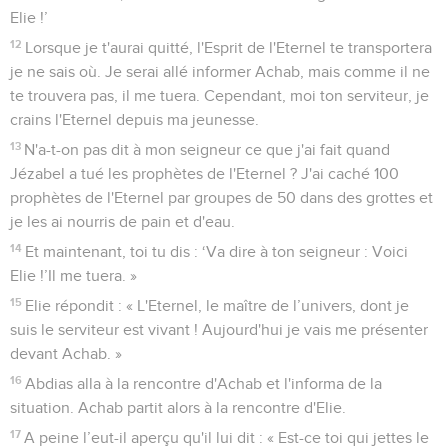
Elie !’
12
Lorsque je t'aurai quitté, l'Esprit de l'Eternel te transportera
je ne sais où. Je serai allé informer Achab, mais comme il ne
te trouvera pas, il me tuera. Cependant, moi ton serviteur, je
crains l'Eternel depuis ma jeunesse.
13
N'a-t-on pas dit à mon seigneur ce que j'ai fait quand
Jézabel a tué les prophètes de l'Eternel ? J'ai caché 100
prophètes de l'Eternel par groupes de 50 dans des grottes et
je les ai nourris de pain et d'eau.
14
Et maintenant, toi tu dis : ‘Va dire à ton seigneur : Voici
Elie !’Il me tuera. »
15
Elie répondit : « L'Eternel, le maître de l’univers, dont je
suis le serviteur est vivant ! Aujourd'hui je vais me présenter
devant Achab. »
16
Abdias alla à la rencontre d'Achab et l'informa de la
situation. Achab partit alors à la rencontre d'Elie.
17
A peine l’eut-il aperçu qu'il lui dit : « Est-ce toi qui jettes le