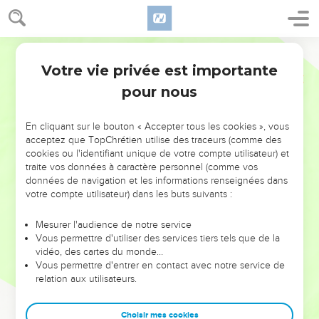
Votre vie privée est importante
pour nous
NE MANQUEZ PAS L’ÉVÉNEMENT
En cliquant sur le bouton « Accepter tous les cookies », vous
DE L’ANNÉE !
acceptez que TopChrétien utilise des traceurs (comme des
cookies ou l'identifiant unique de votre compte utilisateur) et
ET SI LEURS ERREURS POUVAIENT VOUS ÉVITER LES
traite vos données à caractère personnel (comme vos
VOTRES ?
données de navigation et les informations renseignées dans
votre compte utilisateur) dans les buts suivants :
On admire souvent les leaders pour leurs réussites, leur impact,
leur foi ou leur vision. Mais on voit moins les doutes, les erreurs
Mesurer l'audience de notre service
Vous permettre d'utiliser des services tiers tels que de la
et les saisons difficiles qu'ils ont traversés, alors même que ce
vidéo, des cartes du monde…
sont elles qui les ont façonnés.
Vous permettre d'entrer en contact avec notre service de
relation aux utilisateurs.
Dans cette conférence, leaders, entrepreneurs, et responsables
reviennent sur les erreurs marquantes de leur parcours et les
clés pour avancer avec plus de sagesse afin que leurs erreurs
Choisir mes cookies