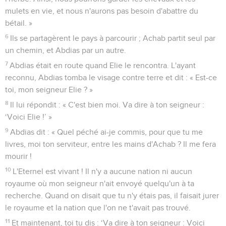
mulets en vie, et nous n'aurons pas besoin d'abattre du
bétail. »
6
Ils se partagèrent le pays à parcourir ; Achab partit seul par
un chemin, et Abdias par un autre.
7
Abdias était en route quand Elie le rencontra. L'ayant
reconnu, Abdias tomba le visage contre terre et dit : « Est-ce
toi, mon seigneur Elie ? »
8
Il lui répondit : « C'est bien moi. Va dire à ton seigneur :
‘Voici Elie !’ »
9
Abdias dit : « Quel péché ai-je commis, pour que tu me
livres, moi ton serviteur, entre les mains d'Achab ? Il me fera
mourir !
10
L'Eternel est vivant ! Il n'y a aucune nation ni aucun
royaume où mon seigneur n'ait envoyé quelqu'un à ta
recherche. Quand on disait que tu n'y étais pas, il faisait jurer
le royaume et la nation que l'on ne t'avait pas trouvé.
11
Et maintenant, toi tu dis : ‘Va dire à ton seigneur : Voici