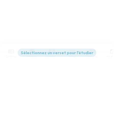
Contenus
Versions
Commentaires
Strong
Dictionnaire
Paramètres de lecture
Afficher les numéros de versets
Mode dyslexique
Désactivé
Simple
Coul
eur