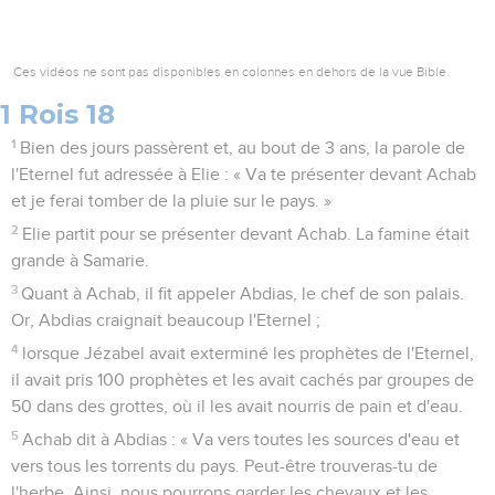
Ces vidéos ne sont pas disponibles en colonnes en dehors de la vue Bible.
1 Rois 18
1
Bien des jours passèrent et, au bout de 3 ans, la parole de
l'Eternel fut adressée à Elie : « Va te présenter devant Achab
et je ferai tomber de la pluie sur le pays. »
2
Elie partit pour se présenter devant Achab. La famine était
grande à Samarie.
3
Quant à Achab, il fit appeler Abdias, le chef de son palais.
Or, Abdias craignait beaucoup l'Eternel ;
4
lorsque Jézabel avait exterminé les prophètes de l'Eternel,
il avait pris 100 prophètes et les avait cachés par groupes de
50 dans des grottes, où il les avait nourris de pain et d'eau.
5
Achab dit à Abdias : « Va vers toutes les sources d'eau et
vers tous les torrents du pays. Peut-être trouveras-tu de
l'herbe. Ainsi, nous pourrons garder les chevaux et les