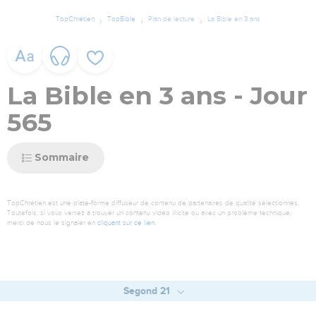
TopChrétien
TopBible
Plan de lecture
La Bible en 3 ans
La Bible en 3 ans - Jour
565
Sommaire
TopChrétien est une plate-forme diffuseur de contenu de partenaires de qualité sélectionnés.
Toutefois, si vous veniez à trouver un contenu vidéo illicite ou avec un problème technique,
merci de nous le signaler en
cliquant sur ce lien
.
Segond 21