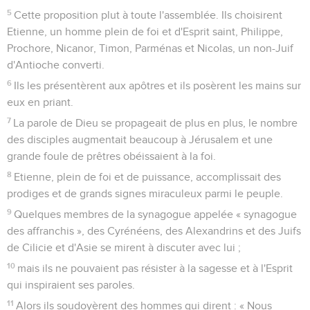
5
Cette proposition plut à toute l'assemblée. Ils choisirent
Etienne, un homme plein de foi et d'Esprit saint, Philippe,
Prochore, Nicanor, Timon, Parménas et Nicolas, un non-Juif
d'Antioche converti.
6
Ils les présentèrent aux apôtres et ils posèrent les mains sur
eux en priant.
7
La parole de Dieu se propageait de plus en plus, le nombre
des disciples augmentait beaucoup à Jérusalem et une
grande foule de prêtres obéissaient à la foi.
8
Etienne, plein de foi et de puissance, accomplissait des
prodiges et de grands signes miraculeux parmi le peuple.
9
Quelques membres de la synagogue appelée « synagogue
des affranchis », des Cyrénéens, des Alexandrins et des Juifs
de Cilicie et d'Asie se mirent à discuter avec lui ;
10
mais ils ne pouvaient pas résister à la sagesse et à l'Esprit
qui inspiraient ses paroles.
11
Alors ils soudoyèrent des hommes qui dirent : « Nous