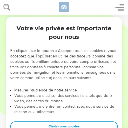
Votre vie privée est importante
pour nous
NE MANQUEZ PAS L’ÉVÉNEMENT
En cliquant sur le bouton « Accepter tous les cookies », vous
DE L’ANNÉE !
acceptez que TopChrétien utilise des traceurs (comme des
cookies ou l'identifiant unique de votre compte utilisateur) et
ET SI LEURS ERREURS POUVAIENT VOUS ÉVITER LES
traite vos données à caractère personnel (comme vos
VOTRES ?
données de navigation et les informations renseignées dans
votre compte utilisateur) dans les buts suivants :
On admire souvent les leaders pour leurs réussites, leur impact,
leur foi ou leur vision. Mais on voit moins les doutes, les erreurs
Mesurer l'audience de notre service
Vous permettre d'utiliser des services tiers tels que de la
et les saisons difficiles qu'ils ont traversés, alors même que ce
vidéo, des cartes du monde…
sont elles qui les ont façonnés.
Vous permettre d'entrer en contact avec notre service de
relation aux utilisateurs.
Dans cette conférence, leaders, entrepreneurs, et responsables
reviennent sur les erreurs marquantes de leur parcours et les
clés pour avancer avec plus de sagesse afin que leurs erreurs
Choisir mes cookies