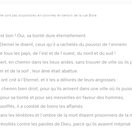
ne sont pas disponibles en colonnes en dehors de la vue Bible.
7
 est bon ! Oui, sa bonté dure éternellement.
Eternel le disent, ceux qu’il a rachetés du pouvoir de l’ennemi
e tous les pays, de l’est et de l’ouest, du nord et du sud !
sert, en chemin dans les lieux arides, sans trouver de ville où ils 
im et de la soif ; leur âme était abattue.
ont crié à l’Eternel, et il les a délivrés de leurs angoisses :
n chemin bien droit, pour qu’ils arrivent dans une ville où ils puis
el pour sa bonté et pour ses merveilles en faveur des hommes,
assoiffés, il a comblé de biens les affamés.
ans les ténèbres et l’ombre de la mort étaient prisonniers de la 
 révoltés contre les paroles de Dieu, parce qu’ils avaient méprisé 