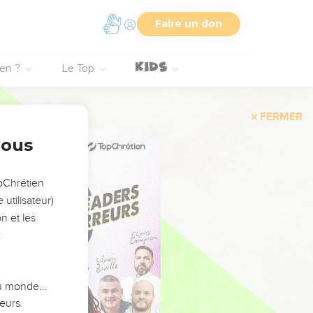
Faire un don
ien ?
Le Top
FERMER
nous
opChrétien
utilisateur)
n et les
:
 du monde…
eurs.