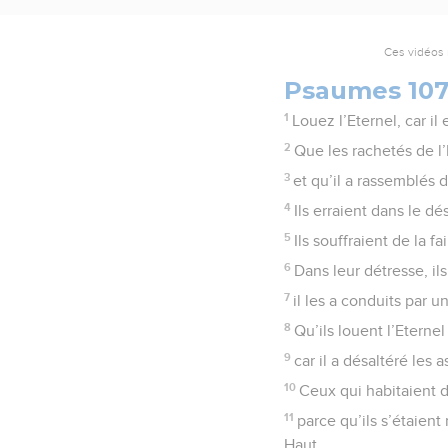
Ces vidéos 
Psaumes 10
1
Louez l’Eternel, car il
2
Que les rachetés de l’
3
et qu’il a rassemblés d
4
Ils erraient dans le dé
5
Ils souffraient de la fa
6
Dans leur détresse, ils 
7
il les a conduits par u
8
Qu’ils louent l’Etern
9
car il a désaltéré les 
10
Ceux qui habitaient d
11
parce qu’ils s’étaient
Haut.