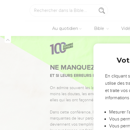
Au quotidien
Bible
Vid
Vot
NE MANQUEZ PAS L’ÉVÉ
ET SI LEURS ERREURS POUVAIENT VOUS 
En cliquant 
utilise des 
On admire souvent les leaders pour leurs réussi
et traite vo
moins les doutes, les erreurs et les saisons di
informations
elles qui les ont façonnés.
Mesurer l'
Dans cette conférence, leaders, entrepreneur
marquantes de leur parcours et les clés pour
Vous perme
deviennent vos tremplins. Que vous guidiez 
Vous perme