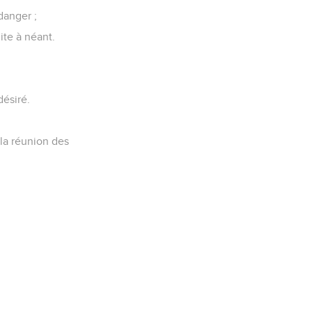
danger ;
ite à néant.
désiré.
 la réunion des