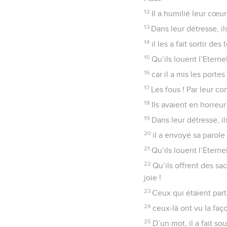
12
Il a humilié leur cœur
13
Dans leur détresse, ils
14
il les a fait sortir de
15
Qu’ils louent l’Etern
16
car il a mis les porte
17
Les fous ! Par leur co
18
Ils avaient en horreur
19
Dans leur détresse, ils
20
il a envoyé sa parole 
21
Qu’ils louent l’Etern
22
Qu’ils offrent des sa
joie !
23
Ceux qui étaient part
24
ceux-là ont vu la faç
25
D’un mot, il a fait s