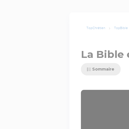
TopChrétien
TopBible
La Bible 
Sommaire