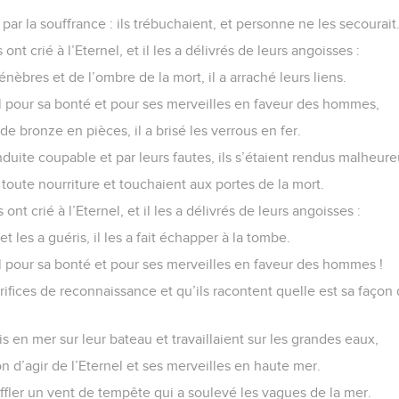
 par la souffrance : ils trébuchaient, et personne ne les secourait
 ont crié à l’Eternel, et il les a délivrés de leurs angoisses :
s ténèbres et de l’ombre de la mort, il a arraché leurs liens.
el pour sa bonté et pour ses merveilles en faveur des hommes,
s de bronze en pièces, il a brisé les verrous en fer.
nduite coupable et par leurs fautes, ils s’étaient rendus malheure
 toute nourriture et touchaient aux portes de la mort.
 ont crié à l’Eternel, et il les a délivrés de leurs angoisses :
et les a guéris, il les a fait échapper à la tombe.
el pour sa bonté et pour ses merveilles en faveur des hommes !
crifices de reconnaissance et qu’ils racontent quelle est sa façon 
is en mer sur leur bateau et travaillaient sur les grandes eaux,
on d’agir de l’Eternel et ses merveilles en haute mer.
ouffler un vent de tempête qui a soulevé les vagues de la mer.