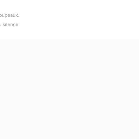
troupeaux.
u silence.