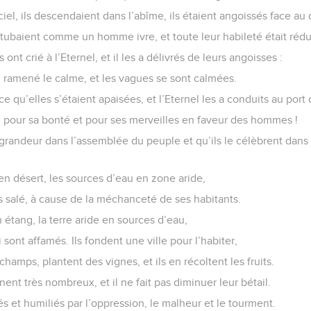
 ciel, ils descendaient dans l’abîme, ils étaient angoissés face au 
s titubaient comme un homme ivre, et toute leur habileté était rédu
 ont crié à l’Eternel, et il les a délivrés de leurs angoisses :
e, ramené le calme, et les vagues se sont calmées.
 ce qu’elles s’étaient apaisées, et l’Eternel les a conduits au port 
el pour sa bonté et pour ses merveilles en faveur des hommes !
grandeur dans l’assemblée du peuple et qu’ils le célèbrent dans
 en désert, les sources d’eau en zone aride,
ys salé, à cause de la méchanceté de ses habitants.
n étang, la terre aride en sources d’eau,
ui sont affamés. Ils fondent une ville pour l’habiter,
hamps, plantent des vignes, et ils en récoltent les fruits.
ennent très nombreux, et il ne fait pas diminuer leur bétail.
s et humiliés par l’oppression, le malheur et le tourment.