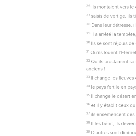
26
Ils montaient vers le
27
saisis de vertige, il
28
Dans leur détresse, ils
29
il a arrêté la tempêt
30
Ils se sont réjouis de
31
Qu’ils louent l’Etern
32
Qu’ils proclament sa 
anciens !
33
Il change les fleuves
34
le pays fertile en pa
35
Il change le désert e
36
et il y établit ceux q
37
ils ensemencent des c
38
Il les bénit, ils devi
39
D’autres sont diminué