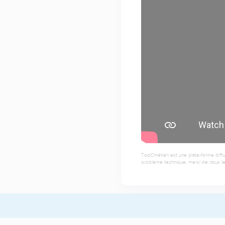
TopChrétien est une plate-forme diffu
problème technique, merci de nous le