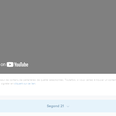
seur de contenu de partenaires de qualité sélectionnés. Toutefois, si vous veniez à trouver un contenu
 signaler en
cliquant sur ce lien
.
Segond 21