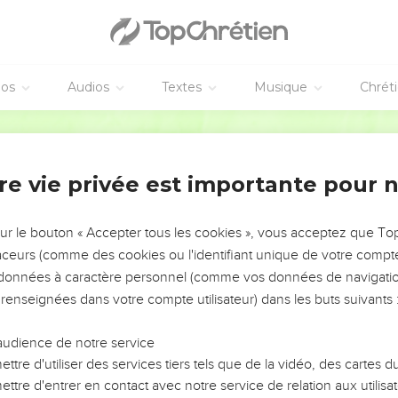
éos
Audios
Textes
Musique
Chrét
re vie privée est importante pour 
NEMENT DE L’ANNÉE !
ÉVITER LES VOTRES ?
sur le bouton « Accepter tous les cookies », vous acceptez que T
traceurs (comme des cookies ou l'identifiant unique de votre compte 
tes, leur impact, leur foi ou leur vision. Mais on voit
s données à caractère personnel (comme vos données de navigatio
fficiles qu'ils ont traversés, alors même que ce sont
 renseignées dans votre compte utilisateur) dans les buts suivants 
audience de notre service
s, et responsables reviennent sur les erreurs
 avancer avec plus de sagesse afin que leurs erreurs
ttre d'utiliser des services tiers tels que de la vidéo, des cartes
un ministère, une équipe, un groupe ou une famille,
ttre d'entrer en contact avec notre service de relation aux utilisat