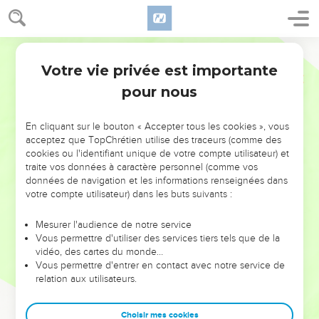
Votre vie privée est importante
pour nous
NE MANQUEZ PAS L’ÉVÉNEMENT
En cliquant sur le bouton « Accepter tous les cookies », vous
DE L’ANNÉE !
acceptez que TopChrétien utilise des traceurs (comme des
cookies ou l'identifiant unique de votre compte utilisateur) et
ET SI LEURS ERREURS POUVAIENT VOUS ÉVITER LES
traite vos données à caractère personnel (comme vos
VOTRES ?
données de navigation et les informations renseignées dans
votre compte utilisateur) dans les buts suivants :
On admire souvent les leaders pour leurs réussites, leur impact,
leur foi ou leur vision. Mais on voit moins les doutes, les erreurs
Mesurer l'audience de notre service
Vous permettre d'utiliser des services tiers tels que de la
et les saisons difficiles qu'ils ont traversés, alors même que ce
vidéo, des cartes du monde…
sont elles qui les ont façonnés.
Vous permettre d'entrer en contact avec notre service de
relation aux utilisateurs.
Dans cette conférence, leaders, entrepreneurs, et responsables
reviennent sur les erreurs marquantes de leur parcours et les
clés pour avancer avec plus de sagesse afin que leurs erreurs
Choisir mes cookies