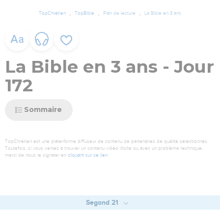
TopChrétien
TopBible
Plan de lecture
La Bible en 3 ans
La Bible en 3 ans - Jour
172
Sommaire
TopChrétien est une plate-forme diffuseur de contenu de partenaires de qualité sélectionnés.
Toutefois, si vous veniez à trouver un contenu vidéo illicite ou avec un problème technique,
merci de nous le signaler en
cliquant sur ce lien
.
Segond 21