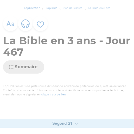
TopChrétien
TopBible
Plan de lecture
La Bible en 3 ans
La Bible en 3 ans - Jour
467
Sommaire
TopChrétien est une plate-forme diffuseur de contenu de partenaires de qualité sélectionnés.
Toutefois, si vous veniez à trouver un contenu vidéo illicite ou avec un problème technique,
merci de nous le signaler en
cliquant sur ce lien
.
Segond 21