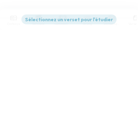
Contenus
Versions
Commentaires
Strong
Dictionnaire
Paramètres de lecture
Afficher les numéros de versets
Mode dyslexique
Désactivé
Simple
Coul
eur
Police d'écriture
Serif
Sans-serif
Taille de texte