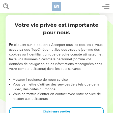
Votre vie privée est importante
pour nous
NE MANQUEZ PAS L’ÉVÉNEMENT
En cliquant sur le bouton « Accepter tous les cookies », vous
DE L’ANNÉE !
acceptez que TopChrétien utilise des traceurs (comme des
cookies ou l'identifiant unique de votre compte utilisateur) et
ET SI LEURS ERREURS POUVAIENT VOUS ÉVITER LES
traite vos données à caractère personnel (comme vos
VOTRES ?
données de navigation et les informations renseignées dans
votre compte utilisateur) dans les buts suivants :
On admire souvent les leaders pour leurs réussites, leur impact,
leur foi ou leur vision. Mais on voit moins les doutes, les erreurs
Mesurer l'audience de notre service
Vous permettre d'utiliser des services tiers tels que de la
et les saisons difficiles qu'ils ont traversés, alors même que ce
vidéo, des cartes du monde…
sont elles qui les ont façonnés.
Vous permettre d'entrer en contact avec notre service de
relation aux utilisateurs.
Dans cette conférence, leaders, entrepreneurs, et responsables
reviennent sur les erreurs marquantes de leur parcours et les
clés pour avancer avec plus de sagesse afin que leurs erreurs
Choisir mes cookies