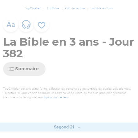
TopChrétien
TopBible
Plan de lecture
La Bible en 3 ans
La Bible en 3 ans - Jour
382
Sommaire
TopChrétien est une plate-forme diffuseur de contenu de partenaires de qualité sélectionnés.
Toutefois, si vous veniez à trouver un contenu vidéo illicite ou avec un problème technique,
merci de nous le signaler en
cliquant sur ce lien
.
Segond 21