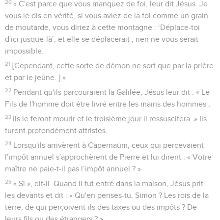
20
« C'est parce que vous manquez de foi, leur dit Jésus. Je
vous le dis en vérité, si vous aviez de la foi comme un grain
de moutarde, vous diriez à cette montagne : ‘Déplace-toi
d'ici jusque-là’, et elle se déplacerait ; rien ne vous serait
impossible.
21
[Cependant, cette sorte de démon ne sort que par la prière
et par le jeûne. ] »
22
Pendant qu'ils parcouraient la Galilée, Jésus leur dit : « Le
Fils de l'homme doit être livré entre les mains des hommes ;
23
ils le feront mourir et le troisième jour il ressuscitera. » Ils
furent profondément attristés.
24
Lorsqu'ils arrivèrent à Capernaüm, ceux qui percevaient
l’impôt annuel s'approchèrent de Pierre et lui dirent : « Votre
maître ne paie-t-il pas l’impôt annuel ? »
25
« Si », dit-il. Quand il fut entré dans la maison, Jésus prit
les devants et dit : « Qu'en penses-tu, Simon ? Les rois de la
terre, de qui perçoivent-ils des taxes ou des impôts ? De
leurs fils ou des étrangers ? »