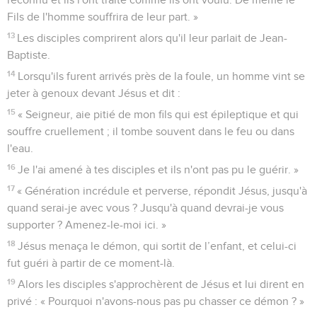
Fils de l'homme souffrira de leur part. »
13
Les disciples comprirent alors qu'il leur parlait de Jean-
Baptiste.
14
Lorsqu'ils furent arrivés près de la foule, un homme vint se
jeter à genoux devant Jésus et dit :
15
« Seigneur, aie pitié de mon fils qui est épileptique et qui
souffre cruellement ; il tombe souvent dans le feu ou dans
l'eau.
16
Je l'ai amené à tes disciples et ils n'ont pas pu le guérir. »
17
« Génération incrédule et perverse, répondit Jésus, jusqu'à
quand serai-je avec vous ? Jusqu'à quand devrai-je vous
supporter ? Amenez-le-moi ici. »
18
Jésus menaça le démon, qui sortit de l’enfant, et celui-ci
fut guéri à partir de ce moment-là.
19
Alors les disciples s'approchèrent de Jésus et lui dirent en
privé : « Pourquoi n'avons-nous pas pu chasser ce démon ? »