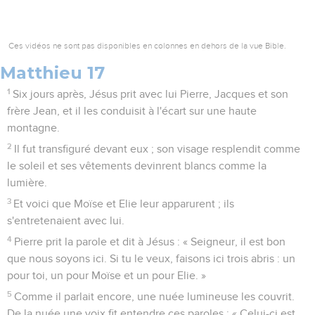
Ces vidéos ne sont pas disponibles en colonnes en dehors de la vue Bible.
Matthieu 17
1
Six jours après, Jésus prit avec lui Pierre, Jacques et son
frère Jean, et il les conduisit à l'écart sur une haute
montagne.
2
Il fut transfiguré devant eux ; son visage resplendit comme
le soleil et ses vêtements devinrent blancs comme la
lumière.
3
Et voici que Moïse et Elie leur apparurent ; ils
s'entretenaient avec lui.
4
Pierre prit la parole et dit à Jésus : « Seigneur, il est bon
que nous soyons ici. Si tu le veux, faisons ici trois abris : un
pour toi, un pour Moïse et un pour Elie. »
5
Comme il parlait encore, une nuée lumineuse les couvrit.
De la nuée une voix fit entendre ces paroles : « Celui-ci est