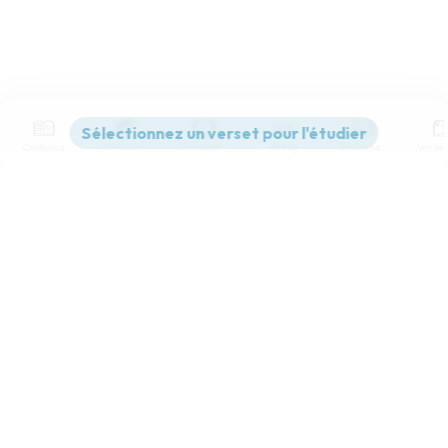
Contenus
Versions
Commentaires
Strong
Dictionnaire
Paramètres de lecture
Afficher les numéros de versets
Mode dyslexique
Désactivé
Simple
Coul
eur
Police d'écriture
Serif