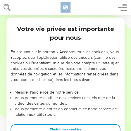
Votre vie privée est importante
pour nous
NE MANQUEZ PAS L’ÉVÉNEMENT
En cliquant sur le bouton « Accepter tous les cookies », vous
DE L’ANNÉE !
acceptez que TopChrétien utilise des traceurs (comme des
cookies ou l'identifiant unique de votre compte utilisateur) et
ET SI LEURS ERREURS POUVAIENT VOUS ÉVITER LES
traite vos données à caractère personnel (comme vos
VOTRES ?
données de navigation et les informations renseignées dans
votre compte utilisateur) dans les buts suivants :
On admire souvent les leaders pour leurs réussites, leur impact,
leur foi ou leur vision. Mais on voit moins les doutes, les erreurs
Mesurer l'audience de notre service
Vous permettre d'utiliser des services tiers tels que de la
et les saisons difficiles qu'ils ont traversés, alors même que ce
vidéo, des cartes du monde…
sont elles qui les ont façonnés.
Vous permettre d'entrer en contact avec notre service de
relation aux utilisateurs.
Dans cette conférence, leaders, entrepreneurs, et responsables
reviennent sur les erreurs marquantes de leur parcours et les
clés pour avancer avec plus de sagesse afin que leurs erreurs
Choisir mes cookies