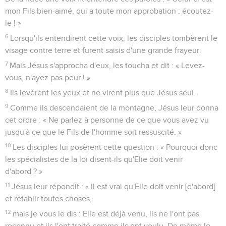
mon Fils bien-aimé, qui a toute mon approbation : écoutez-
le ! »
6
Lorsqu'ils entendirent cette voix, les disciples tombèrent le
visage contre terre et furent saisis d'une grande frayeur.
7
Mais Jésus s'approcha d'eux, les toucha et dit : « Levez-
vous, n'ayez pas peur ! »
8
Ils levèrent les yeux et ne virent plus que Jésus seul.
9
Comme ils descendaient de la montagne, Jésus leur donna
cet ordre : « Ne parlez à personne de ce que vous avez vu
jusqu'à ce que le Fils de l'homme soit ressuscité. »
10
Les disciples lui posèrent cette question : « Pourquoi donc
les spécialistes de la loi disent-ils qu'Elie doit venir
d'abord ? »
11
Jésus leur répondit : « Il est vrai qu'Elie doit venir [d'abord]
et rétablir toutes choses,
12
mais je vous le dis : Elie est déjà venu, ils ne l'ont pas
reconnu et ils l'ont traité comme ils ont voulu. De même le