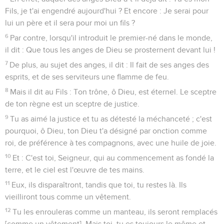
Fils, je t'ai engendré aujourd'hui ? Et encore : Je serai pour
lui un père et il sera pour moi un fils ?
6
Par contre, lorsqu'il introduit le premier-né dans le monde,
il dit : Que tous les anges de Dieu se prosternent devant lui !
7
De plus, au sujet des anges, il dit : Il fait de ses anges des
esprits, et de ses serviteurs une flamme de feu.
8
Mais il dit au Fils : Ton trône, ô Dieu, est éternel. Le sceptre
de ton règne est un sceptre de justice.
9
Tu as aimé la justice et tu as détesté la méchanceté ; c'est
pourquoi, ô Dieu, ton Dieu t'a désigné par onction comme
roi, de préférence à tes compagnons, avec une huile de joie.
10
Et : C'est toi, Seigneur, qui au commencement as fondé la
terre, et le ciel est l'œuvre de tes mains.
11
Eux, ils disparaîtront, tandis que toi, tu restes là. Ils
vieilliront tous comme un vêtement.
12
Tu les enrouleras comme un manteau, ils seront remplacés
[comme un vêtement]. Mais toi, tu es toujours le même et