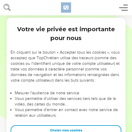
Votre vie privée est importante
pour nous
NE MANQUEZ PAS L’ÉVÉNEMENT
En cliquant sur le bouton « Accepter tous les cookies », vous
DE L’ANNÉE !
acceptez que TopChrétien utilise des traceurs (comme des
cookies ou l'identifiant unique de votre compte utilisateur) et
ET SI LEURS ERREURS POUVAIENT VOUS ÉVITER LES
traite vos données à caractère personnel (comme vos
VOTRES ?
données de navigation et les informations renseignées dans
votre compte utilisateur) dans les buts suivants :
On admire souvent les leaders pour leurs réussites, leur impact,
leur foi ou leur vision. Mais on voit moins les doutes, les erreurs
Mesurer l'audience de notre service
Vous permettre d'utiliser des services tiers tels que de la
et les saisons difficiles qu'ils ont traversés, alors même que ce
vidéo, des cartes du monde…
sont elles qui les ont façonnés.
Vous permettre d'entrer en contact avec notre service de
relation aux utilisateurs.
Dans cette conférence, leaders, entrepreneurs, et responsables
reviennent sur les erreurs marquantes de leur parcours et les
clés pour avancer avec plus de sagesse afin que leurs erreurs
Choisir mes cookies