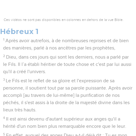
Ces vidéos ne sont pas disponibles en colonnes en dehors de la vue Bible.
Hébreux 1
1
Après avoir autrefois, à de nombreuses reprises et de bien
des manières, parlé à nos ancêtres par les prophètes,
2
Dieu, dans ces jours qui sont les derniers, nous a parlé par
le Fils. Il l’a établi héritier de toute chose et c'est par lui aussi
qu'il a créé l'univers.
3
Le Fils est le reflet de sa gloire et l'expression de sa
personne, il soutient tout par sa parole puissante. Après avoir
accompli [au travers de lui-même] la purification de nos
péchés, il s'est assis à la droite de la majesté divine dans les
lieux très hauts.
4
Il est ainsi devenu d'autant supérieur aux anges qu'il a
hérité d'un nom bien plus remarquable encore que le leur.
5
En effet, auquel des anges Dieu a-t-il déjà dit : Tu es mon