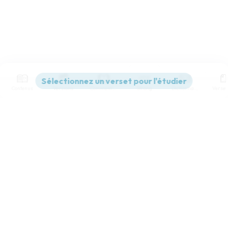
Contenus
Versions
Commentaires
Strong
Dictionnaire
Paramètres de lecture
Afficher les numéros de versets
Mode dyslexique
Désactivé
Simple
Coul
eur
Police d'écriture