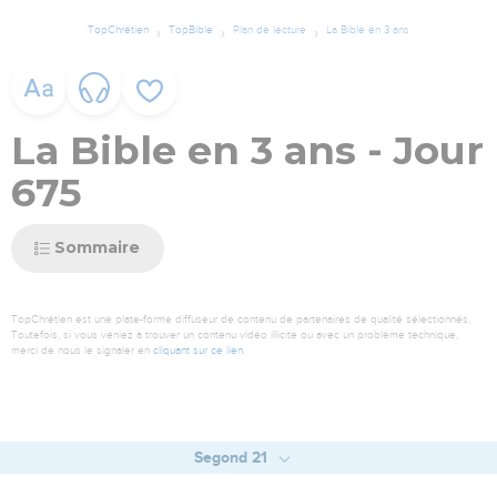
TopChrétien
TopBible
Plan de lecture
La Bible en 3 ans
La Bible en 3 ans - Jour
675
Sommaire
TopChrétien est une plate-forme diffuseur de contenu de partenaires de qualité sélectionnés.
Toutefois, si vous veniez à trouver un contenu vidéo illicite ou avec un problème technique,
merci de nous le signaler en
cliquant sur ce lien
.
Segond 21