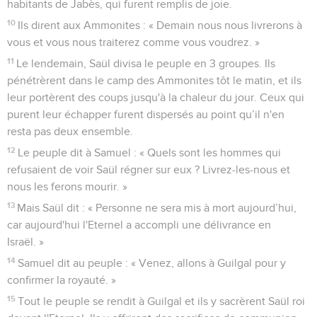
habitants de Jabès, qui furent remplis de joie.
10
Ils dirent aux Ammonites : « Demain nous nous livrerons à
vous et vous nous traiterez comme vous voudrez. »
11
Le lendemain, Saül divisa le peuple en 3 groupes. Ils
pénétrèrent dans le camp des Ammonites tôt le matin, et ils
leur portèrent des coups jusqu'à la chaleur du jour. Ceux qui
purent leur échapper furent dispersés au point qu’il n'en
resta pas deux ensemble.
12
Le peuple dit à Samuel : « Quels sont les hommes qui
refusaient de voir Saül régner sur eux ? Livrez-les-nous et
nous les ferons mourir. »
13
Mais Saül dit : « Personne ne sera mis à mort aujourd’hui,
car aujourd'hui l'Eternel a accompli une délivrance en
Israël. »
14
Samuel dit au peuple : « Venez, allons à Guilgal pour y
confirmer la royauté. »
15
Tout le peuple se rendit à Guilgal et ils y sacrèrent Saül roi