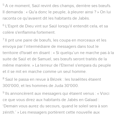
5
A ce moment, Saül revint des champs, derrière ses bœufs.
Il demanda : « Qu'a donc le peuple, à pleurer ainsi ? » On lui
raconta ce qu'avaient dit les habitants de Jabès.
6
L'Esprit de Dieu vint sur Saül lorsqu'il entendit cela, et sa
colère s'enflamma fortement.
7
Il prit une paire de bœufs, les coupa en morceaux et les
envoya par l’intermédiaire de messagers dans tout le
territoire d'Israël en disant : « Si quelqu’un ne marche pas à la
suite de Saül et de Samuel, ses bœufs seront traités de la
même manière. » La terreur de l'Eternel s'empara du peuple
et il se mit en marche comme un seul homme.
8
Saül le passa en revue à Bézek : les Israélites étaient
300'000, et les hommes de Juda 30'000.
9
Ils annoncèrent aux messagers qui étaient venus : « Voici
ce que vous direz aux habitants de Jabès en Galaad :
‘Demain vous aurez du secours, quand le soleil sera à son
zénith.’ » Les messagers portèrent cette nouvelle aux