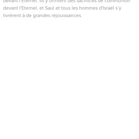
devant l'Eternel. Ils y offrirent des sacrifices de communion
devant l'Eternel, et Saül et tous les hommes d'Israël s’y
livrèrent à de grandes réjouissances.