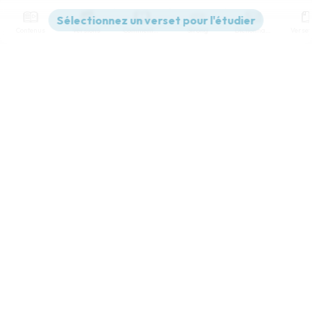
Contenus
Versions
Commentaires
Strong
Dictionnaire
Paramètres de lecture
Afficher les numéros de versets
Mode dyslexique
Désactivé
Simple
Coul
eur
Police d'écriture
Serif
Sans-serif
Taille de texte
Grand
Moyen
Petit