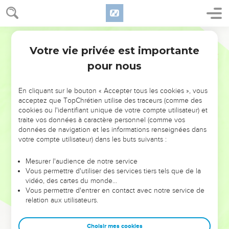
Votre vie privée est importante
pour nous
NE MANQUEZ PAS L’ÉVÉNEMENT
En cliquant sur le bouton « Accepter tous les cookies », vous
DE L’ANNÉE !
acceptez que TopChrétien utilise des traceurs (comme des
cookies ou l'identifiant unique de votre compte utilisateur) et
ET SI LEURS ERREURS POUVAIENT VOUS ÉVITER LES
traite vos données à caractère personnel (comme vos
VOTRES ?
données de navigation et les informations renseignées dans
votre compte utilisateur) dans les buts suivants :
On admire souvent les leaders pour leurs réussites, leur impact,
leur foi ou leur vision. Mais on voit moins les doutes, les erreurs
Mesurer l'audience de notre service
Vous permettre d'utiliser des services tiers tels que de la
et les saisons difficiles qu'ils ont traversés, alors même que ce
vidéo, des cartes du monde…
sont elles qui les ont façonnés.
Vous permettre d'entrer en contact avec notre service de
relation aux utilisateurs.
Dans cette conférence, leaders, entrepreneurs, et responsables
reviennent sur les erreurs marquantes de leur parcours et les
clés pour avancer avec plus de sagesse afin que leurs erreurs
Choisir mes cookies