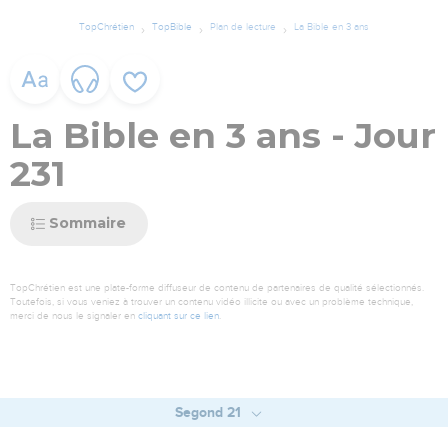
TopChrétien
TopBible
Plan de lecture
La Bible en 3 ans
La Bible en 3 ans - Jour
231
Sommaire
TopChrétien est une plate-forme diffuseur de contenu de partenaires de qualité sélectionnés.
Toutefois, si vous veniez à trouver un contenu vidéo illicite ou avec un problème technique,
merci de nous le signaler en
cliquant sur ce lien
.
Segond 21